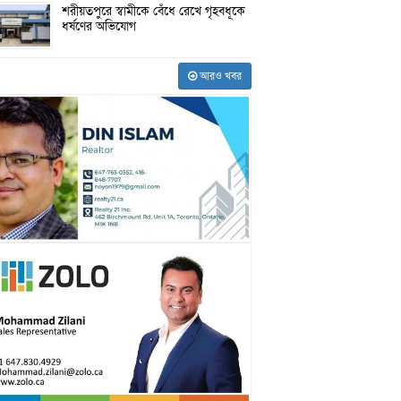
শরীয়তপুরে স্বামীকে বেঁধে রেখে গৃহবধূকে
ধর্ষণের অভিযোগ
আরও খবর