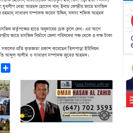
মো. আলতাফ হোসেন, এডভোকেট আতিকুল হক, তিলপাড়া ইউপি সদস্য
 যুবলীগ নেতা আহমদ হোসেন খান, ইনাম কেন্দ্রীয় জামে মসজিদ
রহমান, সাধারণ সম্পাদক কয়েস উদ্দিন, সদস্য শফিক আহমদ
মসজিদ কর্তৃপক্ষের হাতে অনুদানের চেক তুলে দেন। এর আগে
্দ্রীয় জামে মসজিদ নির্মাণে জেলা পরিষদের পক্ষ থেকে ৩ লক্ষ টাকা
িত সকলের প্রতি কৃতজ্ঞতা প্রকাশ করেছেন তিলপাড়া ইউনিয়ন
পতি আব্দুল আলীম ও সাধারণ সম্পাদক জুবের আহমদ।
pp
ntFriendly
Copy
Share
Link