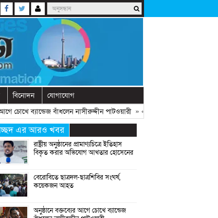
বিনোদন
যোগাযোগ
চোখে ব্যান্ডেজ বাঁধলেন নাসীরুদ্দীন পাটওয়ারী
» «
দেশে নতুন দলের আত্মপ্রকাশ, নেত
্রচ্ছদ এর আরও খবর
রাষ্ট্রীয় অনুষ্ঠানের প্রামাণ্যচিত্রে ইতিহাস
বিকৃত করার অভিযোগ আখতার হোসেনের
বেরোবিতে ছাত্রদল-ছাত্রশিবির সংঘর্ষ,
কয়েকজন আহত
অনুষ্ঠানে বক্তব্যের আগে চোখে ব্যান্ডেজ