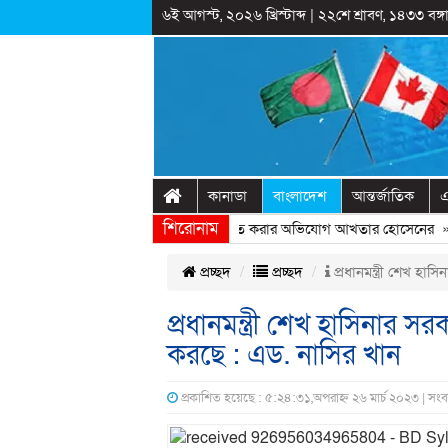
৬ই আগস্ট, ২০২৬ খ্রিস্টাব্দ
|
২২শে শ্রাবণ, ১৪৩৩ বঙ্গা
কানাডা
বাংলাদেশ
আন্তর্জাতিক
এ
শিরোনাম
ট্রীয় অনুষ্ঠানের প্রামাণ্যচিত্রে ইতিহাস বিকৃত করার অভিযোগ আখতার হোসেনের
» «
ব
প্রচ্ছদ
প্রচ্ছদ
প্রধানমন্ত্রী শেখ হা
প্রধানমন্ত্রী শেখ হাসিনার স
করছে : এড. নাসির খান
প্রকাশিত হয়েছে : ৫:২৪:৩১,অপরাহ্ন ২৬ মার্চ ২০২৩ | সং