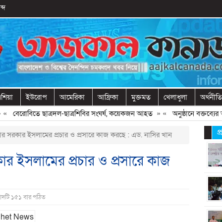
ব্দ
শিয়া
ইউরোপ
আমেরিকা
আফ্রিকা
মুক্তমত
খেলাধুলা
অর্থনীতি
েরোবিতে ছাত্রদল-ছাত্রশিবির সংঘর্ষ, কয়েকজন আহত
» «
অনুষ্ঠানে বক্তব্যের আগে 
প
সিনার সরকার ইসলামের প্রচার ও প্রসারে কাজ করছে : এড. নাসির খান
রকার ইসলামের প্রচার ও প্রসারে কাজ
বাদটি ১৫১ বার পঠিত