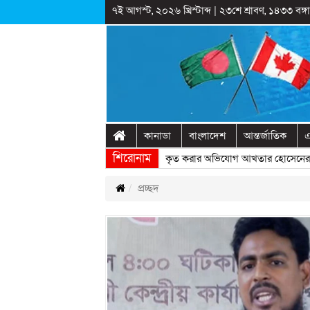
৭ই আগস্ট, ২০২৬ খ্রিস্টাব্দ
|
২৩শে শ্রাবণ, ১৪৩৩ বঙ্গাব
কানাডা
বাংলাদেশ
আন্তর্জাতিক
এ
শিরোনাম
রাষ্ট্রীয় অনুষ্ঠানের প্রামাণ্যচিত্রে ইতিহাস বিকৃত করার অভিযোগ আখতার হোসেনের
»
প্রচ্ছদ