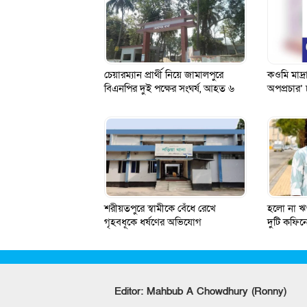
চেয়ারম্যান প্রার্থী নিয়ে জামালপুরে
কওমি মাদ্র
বিএনপির দুই পক্ষের সংঘর্ষ, আহত ৬
অপপ্রচার’
শরীয়তপুরে স্বামীকে বেঁধে রেখে
হলো না ঋ
গৃহবধূকে ধর্ষণের অভিযোগ
দুটি কফিন
Editor: Mahbub A Chowdhury (Ronny)