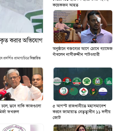
কয়েকজন আহত
হাস বিকৃত করার অভিযোগ
অনুষ্ঠানে বক্তব্যের আগে চোখে ব্যান্ডেজ
বাঁধলেন নাসীরুদ্দীন পাটওয়ারী
প্রদর্শিত প্রামাণ্যচিত্রে
বিস্তারিত
যদি চলে, তবে বাকি কাজগুলো
৫ আগস্ট রাজধানীতে মহাসমাবেশ
মির্জা ফখরুল
করবে জামায়াত নেতৃত্বাধীন ১১ দলীয়
জোট