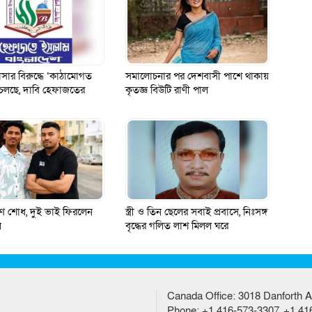
াসার বিরুদ্ধে ‘কাঠামোগত
সমালোচনার পর দেশবাসী পাশে থাকায়
 চলছে, দাবি হেফাজতের
কৃতজ্ঞ বিউটি রাণী পাল
ণ শোধ, দুই ভাই ফিরলেন
স্ত্রী ও তিন ছেলের সবাই প্রবাসে, নিঃসঙ্গ
ে
বৃদ্ধের গলিত লাশ মিলল ঘরে
Canada Office: 3018 Danforth A
Phone: +1 416-573-3307, +1 41