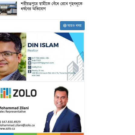
শরীয়তপুরে স্বামীকে বেঁধে রেখে গৃহবধূকে
ধর্ষণের অভিযোগ
আরও খবর