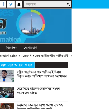
বিনোদন
যোগাযোগ
আগে চোখে ব্যান্ডেজ বাঁধলেন নাসীরুদ্দীন পাটওয়ারী
» «
দেশে নতুন দলের আত্মপ্রকাশ,
্রচ্ছদ এর আরও খবর
রাষ্ট্রীয় অনুষ্ঠানের প্রামাণ্যচিত্রে ইতিহাস
বিকৃত করার অভিযোগ আখতার হোসেনের
বেরোবিতে ছাত্রদল-ছাত্রশিবির সংঘর্ষ,
কয়েকজন আহত
অনুষ্ঠানে বক্তব্যের আগে চোখে ব্যান্ডেজ