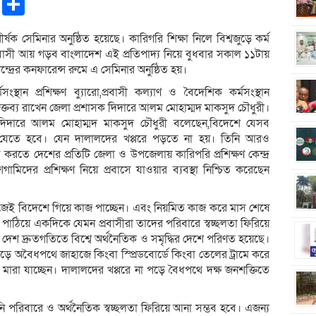
pp
ntFriendly
Copy
Share
Link
্ষক সেমিনার অনুষ্ঠিত হয়েছে। কারিগরি শিক্ষা নিলে বিশ্বজুড়ে কর্ম
াসী আয় গড়ব বাংলাদেশ এই প্রতিপাদ্য নিয়ে বুধবার সকাল ১১টায়
্দ্রের কনফারেন্স রুমে এ সেমিনার অনুষ্ঠিত হয়।
্মসংস্থান প্রশিক্ষণ ব্যুারো,প্রবাসী কল্যাণ ও বৈদেশিক কর্মসংস্থান
ক্তব্য রাখেন জেলা প্রশাসক দিদারে আলম মোহাম্মদ মাকসুদ চৌধুরী।
ক দিদারে আলম মোহাম্মদ মাকসুদ চৌধুরী বলেছেন,বিদেশে যেসব
ে যেতে হবে। যেন দালালদের খপ্পরে পড়তে না হয়। তিনি আরও
ত করতে দেশের প্রতিটি জেলা ও উপজেলায় কারিপরি প্রশিক্ষণ কেন্দ্র
িদের প্রশিক্ষণ নিয়ে প্রবাসে যাওয়ার ব্যবস্থা নিশ্চিত করেছেন
া সহজেই বিদেশে গিয়ে কাজ পাচ্ছেন। এবং নিয়মিত কাজ করে মাস শেষে
পাঠিয়ে একদিকে যেমন প্রবাসীরা তাদের পরিবারে স্বচ্ছলতা ফিরিয়ে
ে দেশ দ্রুতগতিতে বিশ্বে অর্থনৈতিক ও সমৃদ্ধির দেশে পরিণত হয়েছে।
ে অবৈধপথে জাহাজে কিংবা স্প্রিডবোর্ডে কিংবা তেলের ট্রামে করে
 মারা যাচ্ছেন। দালালদের খপ্পরে না পড়ে বৈধপথে দক্ষ জনশক্তিতে
পরিবারে ও অর্থনৈতিক স্বচ্ছলতা ফিরিয়ে আনা সম্ভব হবে। এজন্য