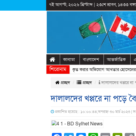
৭ই আগস্ট, ২০২৬ খ্রিস্টাব্দ
|
২৩শে শ্রাবণ, ১৪৩৩ বঙ্গাব
কানাডা
বাংলাদেশ
আন্তর্জাতিক
এ
শিরোনাম
রাষ্ট্রীয় অনুষ্ঠানের প্রামাণ্যচিত্রে ইতিহাস বিকৃত করার অভিযোগ আখতার হোসেনের
» 
প্রচ্ছদ
প্রচ্ছদ
দালালদের খপ্পরে না 
দালালদের খপ্পরে না পড়ে ব
প্রকাশিত হয়েছে : ১০:০০:৪৪,অপরাহ্ন ৩০ মার্চ ২০২৩ | 