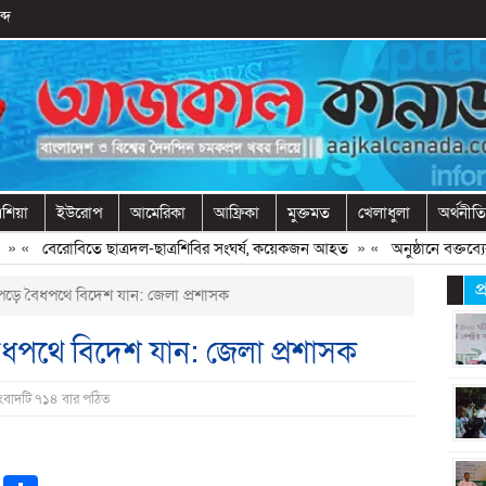
্দ
শিয়া
ইউরোপ
আমেরিকা
আফ্রিকা
মুক্তমত
খেলাধুলা
অর্থনীতি
«
বেরোবিতে ছাত্রদল-ছাত্রশিবির সংঘর্ষ, কয়েকজন আহত
» «
অনুষ্ঠানে বক্তব্যের 
প
পড়ে বৈধপথে বিদেশ যান: জেলা প্রশাসক
ৈধপথে বিদেশ যান: জেলা প্রশাসক
সংবাদটি ৭১৪ বার পঠিত