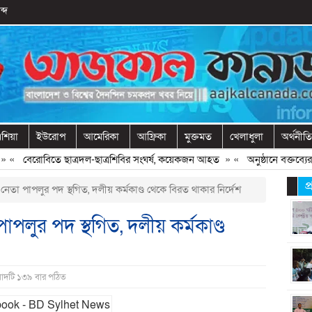
ব্দ
শিয়া
ইউরোপ
আমেরিকা
আফ্রিকা
মুক্তমত
খেলাধুলা
অর্থনীতি
«
বেরোবিতে ছাত্রদল-ছাত্রশিবির সংঘর্ষ, কয়েকজন আহত
» «
অনুষ্ঠানে বক্তব্যের আ
প
তা পাপলুর পদ স্থগিত, দলীয় কর্মকাণ্ড থেকে বিরত থাকার নির্দেশ
পলুর পদ স্থগিত, দলীয় কর্মকাণ্ড
বাদটি ১৩৯ বার পঠিত