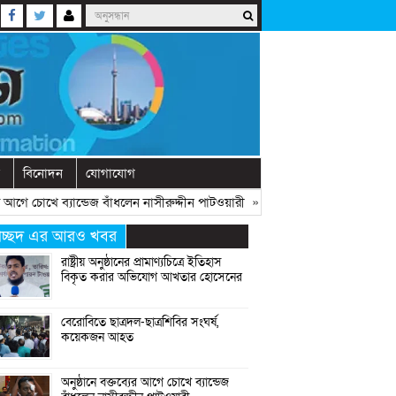
বিনোদন
যোগাযোগ
গে চোখে ব্যান্ডেজ বাঁধলেন নাসীরুদ্দীন পাটওয়ারী
» «
দেশে নতুন দলের আত্মপ্রকাশ, 
্রচ্ছদ এর আরও খবর
রাষ্ট্রীয় অনুষ্ঠানের প্রামাণ্যচিত্রে ইতিহাস
বিকৃত করার অভিযোগ আখতার হোসেনের
বেরোবিতে ছাত্রদল-ছাত্রশিবির সংঘর্ষ,
কয়েকজন আহত
অনুষ্ঠানে বক্তব্যের আগে চোখে ব্যান্ডেজ