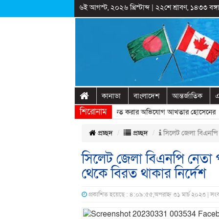
৬ই আগস্ট, ২০২৬ খ্রিস্টাব্দ
|
২২শে শ্রাবণ, ১৪৩৩ বঙ্গা
কানাডা
বাংলাদেশ
আন্তর্জাতিক
এ
শিরোনাম
াষ্ট্রীয় অনুষ্ঠানের প্রামাণ্যচিত্রে ইতিহাস বিকৃত করার অভিযোগ আখতার হোসেনের
» 
প্রচ্ছদ
প্রচ্ছদ
সিলেট জেলা বিএনপি নে
সিলেট জেলা বিএনপি নেতা পা
থেকে বিরত থাকার নির্দেশ
প্রকাশিত হয়েছে : ৪:০৯:৫৫,অপরাহ্ন ৩১ মার্চ ২০২৩ | সং