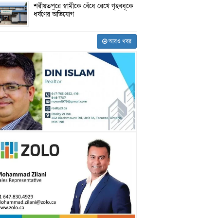
শরীয়তপুরে স্বামীকে বেঁধে রেখে গৃহবধূকে
ধর্ষণের অভিযোগ
আরও খবর