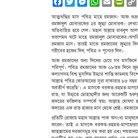
Facebook
Twitter
Messenger
WhatsA
Email
Pri
আত্মশুদ্ধির মাস পবিত্র মাহে রমজান। আজ শু
রমজানুল মোবারকের ২য় জুম্মা মোবারক। দেখ
অতিবাহিত হয়ে গেল। মহান আল্লাহ রাব্বুল আল
শুভাগমন ঘটে মাহে রমজানুল মোবারকের।অপরি
রমজান মাস। তারই মাঝে রমজানের জুম্মার দি
গরীবের হজের দিন, পবিত্র ও পূণ্যের দিন।
আজ রমজানের অন্য দিনের চেয়ে সব মসজিদে জুম
পরিপূর্ণ। পবিত্র রমজানের আজ ০৮তম দিনে জু
কল্যাণসহ বিশ্ব মুসলিম উম্মার শান্তি কামনায়
আল্লাহ পবিত্র কোরআনের সুরা বাকারার ৮৫ নম
অবতীর্ণ করেছি’। এ মাসকে বরকত-রহমত-মাগ
রাত, যা উম্মতে মোহাম্মদীর জন্য আরেকটি গুরুত
কদরের ফজিলত সম্পর্কে স্বয়ং আল্লাহ ঘোষণা
কদরের এক রাত হাজার মাস থেকে শ্রেষ্ঠ। রমজানে
প্রতিটি রোজায় মহান আল্লাহ পাক অসংখ্য মানুষকে 
করেন। তাই এ মাসকে বরকত-রহমত-মাগফেরাতের 
জাহান্নামের দরজাসমূহ বন্ধ করা হয় এবং শয়তান