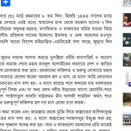
pp
ntFriendly
Copy
Share
Link
ক্রবার (৩১ মার্চ) রহমতের ৮ তম দিন। হিজরি ১৪৪৪ সালের মাহে
তে দেখতে এরই মধ্যে আমাদের মাঝ থেকে রমজান মাসের ৭ দিন
ামিনের অফুরন্ত রহমত, মাগফিরাত ও নাজাতের অমিয় বারতা নিয়ে
সীম প্রতিদান লাভের উদ্দেশ্যে ইবাদত ও নেক আমলের মওসুম
নগুলি আরো বিশেষ মহিমান্বিত।এমনিতেই বলা আছে, জুম্মার দিন
ার নামাজ আদায় করতে মুসল্লিরা ধর্মীয় ভাবগাম্বির্য ও আবেগ
মার নামাজ শেষে মহান রাব্বুল আলামীনের দরবারে দেশ ও জাতির
 বিশেষ মোনাজাত করা হবে। রমজানের ফজিলত ও গুরুত্ব বোঝাতে মহান
্বর আয়াতে ঘোষণা করেন ‘রমজান হল এ মাস, যে মাসে আমি কোরআন
ফেরাতের মাস বলা হয়। এ মাসে রয়েছে শবে কদরের মত বরকতময়
্বপূর্ণ বিষয় এবং যা অন্য কোন নবীর উম্মতের ভাগ্যে জোটেনি।শবে
 হল ‘লাইলাতুল কাদরি খাইরুমম মীন আলফী শাহরিন’ অর্থাৎ শবে
র গুরুত্বপূর্ণ ফজিলত হল সব মাস রোজা রাখা ফরজ।
ক্ষমা করেন এবং জাহান্নাম থেকে মুক্তি দিয়ে জান্নাতের তালিকাভুক্ত
মাস বলা হয়। এ মাসে জান্নাতের দরজাসমূহ উম্মুক্ত করা হয়,
দের শৃঙ্খলে আবদ্ধ করা হয়। আর এ কাজগুলো রমজানের প্রতি রাতেই