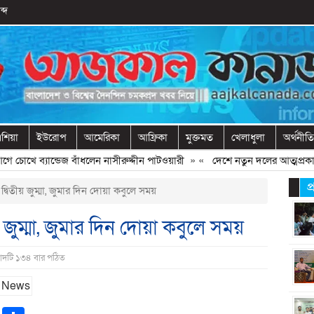
ব্দ
শিয়া
ইউরোপ
আমেরিকা
আফ্রিকা
মুক্তমত
খেলাধুলা
অর্থনীতি
খে ব্যান্ডেজ বাঁধলেন নাসীরুদ্দীন পাটওয়ারী
» «
দেশে নতুন দলের আত্মপ্রকাশ, নেতৃত
প
বিতীয় জুম্মা, জুমার দিন দোয়া কবুলে সময়
 জুম্মা, জুমার দিন দোয়া কবুলে সময়
বাদটি ১৩৪ বার পঠিত