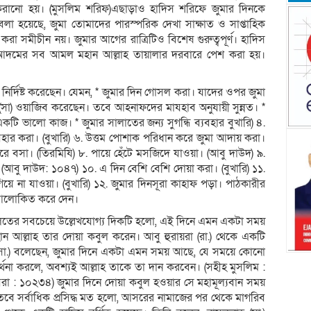
 করানো হয়। (মুসলিম শরিফ)এছাড়াও হাদিস শরিফে জুমার দিনকে
লা হয়েছে, জুমা তোমাদের পারস্পরিক দেখা সাক্ষাত ও সাপ্তাহিক
রা সমীচীন নয়। জুমার আগের রাত্রিটিও বিশেষ গুরুত্বপূর্ণ। হাদিস
বনি আদমের সব আমল মহান আল্লাহ তায়ালার দরবারে পেশ করা হয়।
র্দিষ্ট করেছেন। যেমন, * জুমার দিন গোসল করা। যাদের ওপর জুমা
সা) ওয়াজিব করেছেন। তবে আহনাফদের মাযহাব অনুযায়ী সুন্নত। *
টি ভালো কাজ। * জুমার সালাতের জন্য সুগন্ধি ব্যবহার বুখারি) ৪.
বহার করা। (বুখারি) ৬. উত্তম পোশাক পরিধান করে জুমা আদায় করা।
করে বসা। (তিরমিযি) ৮. পায়ে হেঁটে মসজিদে যাওয়া। (আবু দাউদ) ৯.
ঠ। (আবু দাউদ: ১০৪৭) ১০. এ দিন বেশি বেশি দোয়া করা। (বুখারি) ১১.
য়ে না যাওয়া। (বুখারি) ১২. জুমার দিনসূরা কাহাফ পড়া। পাঠকারীর
কে আলোকিত করে দেন।
তের সবচেয়ে উল্লেখযোগ্য দিকটি হলো, এই দিনে এমন একটা সময়
ন আল্লাহ তার দোয়া কবুল করেন। আবু হুরায়রা (রা.) থেকে একটি
াহ (সা.) বলেছেন, জুমার দিনে একটা এমন সময় আছে, যে সময়ে কোনো
ার্থনা করলে, অবশ্যই আল্লাহ তাকে তা দান করবেন। (সহীহ মুসলিম :
বরা : ১০২৩৪) জুমার দিনে দোয়া কবুল হওয়ার সে মহামূল্যবান সময়
বে সর্বাধিক প্রসিদ্ধ মত হলো, আসরের নামাজের পর থেকে মাগরিব