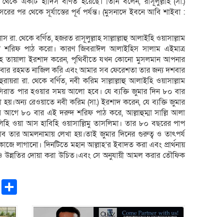
থেকে একটি হাদিস বর্ণিত হয়েছে। তিনি বলেন, রাসূলুল্লাহ (সা.)
র পর থেকে সূর্যাস্তের পূর্ব পর্যন্ত। (মুসনাদে ইবনে আবি শাইবা :
 রা. থেকে বর্ণিত, হজরত রাসূলুল্লাহ সাল্লাল্লাহু আলাইহি ওয়াসাল্লাম
ুদ শরিফ পাঠ করো। কারণ জিবরাঈল আলাইহিস সালাম এইমাত্র
্লাহ তায়ালা ইরশাদ করেন, পৃথিবীতে যখন কোনো মুসলমান আপনার
ার রহমত নাজিল করি এবং আমার সব ফেরেশতা তার জন্য দশবার
রা রা. থেকে বর্ণিত, নবী করিম সাল্লাল্লাহু আলাইহি ওয়াসাল্লাম
রাত পার হওয়ার সময় আলো হবে। যে ব্যক্তি জুমার দিন ৮০ বার
য়।অন্য রেওয়াতে নবী করিম (সা.) ইরশাদ করেন, যে ব্যক্তি জুমার
 আগে ৮০ বার এই দরুদ শরিফ পাঠ করে, আল্লাহুম্মা সাল্লি আলা
 আলিহি ওয়া আস হাবিহি ওয়াসাল্লিমু তাসলিমা। তার ৮০ বছরের পাপ
 তার আমলনামায় লেখা হয়।তাই জুমার দিনের গুরুত্ব ও তাৎপর্য
কাজে লাগানো। দিনটিতে মহান আল্লাহ’র ইবাদত করা এবং প্রার্থনায়
য ও উন্নতির দোয়া করা উচিত।এবং সে অনুযায়ী আমল করার তৌফিক
pp
ntFriendly
Copy
Share
Link