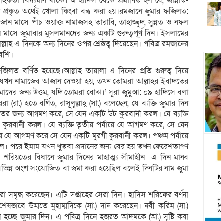
হিকতা বিদ্যমান থাকে। এ হাদিস থেকে প্রমাণিত হল যে, জান্নাত-
াগুলো প্রকৃত অর্থেই খোলা কিংবা বন্ধ করা হয়।রমজানে জুমার ফজিলত:
ান মাসে পাঁচ ওয়াক্ত নামাজসহ তারাবি, তাহাজ্জুদ, সুন্নত ও নফল
াসে জুমাবার মুসলমানদের জন্য একটি গুরুত্বপূর্ণ দিন। ইসলামের
্লাহ এ দিনকে অন্য দিনের ওপর শ্রেষ্ঠত্ব দিয়েছেন। পবিত্র রমজানের
েশি।
লত বর্ণিত হয়েছে।আল্লাহ তায়ালা এ দিনের প্রতি গুরুত্ব দিয়ে
ে যখন নামাজের আজান দেওয়া হয়, তখন তোমরা আল্লাহর ইবাদতের
মাদের জন্য উত্তম, যদি তোমরা বোঝ।’ সূরা জুমুআ: ০৯ হাদিসে বলা
া (রা.) হতে বর্ণিত, রাসূলুল্লাহ্ (সা.) বলেছেন, যে ব্যক্তি জুমার দিন
 জন্য আগমণ করে, সে যেন একটি উট কুরবানী করল। যে ব্যক্তি
 কুরবানী করল। যে ব্যক্তি তৃতীয় পর্যায়ে যে আগমণ করে, সে যেন
র্যায়ে যে আগমণ করে সে যেন একটি মুরগী কুরবানী করল। পঞ্চম পর্যায়ে
। পরে ইমাম যখন খুতবা প্রদানের জন্য বের হয় তখন ফেরেশতাগণ
শরিয়তের বিধানে জুমার দিনের মাহাত্ম্য সীমাহীন। এ দিন মানব
িন্ন অংশ সংযোজিত বা জমা করা হয়েছিল বলেই দিনটির নাম জুমা
রা সমৃদ্ধ করেছেন। এটি সপ্তাহের সেরা দিন। হাদিস শরিফের বর্ণনা
েষভাবে উম্মতে মুহাম্মদিকে (সা.) দান করেছেন। নবী করিম (সা.)
 হচ্ছে জুমার দিন। এ পবিত্র দিনে হজরত আদমকে (আ.) সৃষ্টি করা