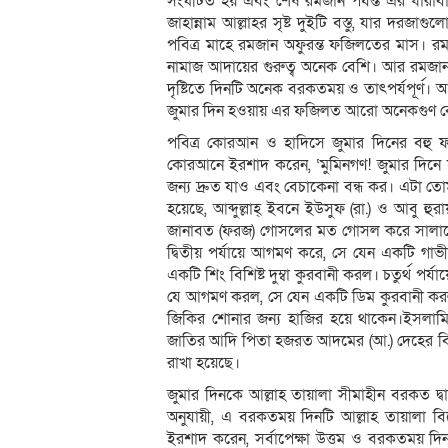
সংঘটিত হয় এবং শেষ রমজান পর্যন্ত এর ধারাবা
জাহান্নাম আল্লাহর সৃষ্ট দুইটি বস্তু, যার দরজ
পবিত্র মাহে রমজান অফুরন্ত ফজিলতের মাস। রমজ
নামাজ আদায়ের গুরুত্ব অনেক বেশি। আর রমজান ম
দৃষ্টিতে দিনটি অনেক বরকতময় ও তাৎপর্যপূর্ণ। আল
জুমার দিন হওয়ায় এর ফজিলত আরো অনেকগুণ ব
পবিত্র কোরআন ও হাদিসে জুমার দিনের বহু ফজি
কোরআনে ইরশাদ করেন, ‘মুমিনগণ! জুমার দিন
জন্য দ্রুত যাও এবং বেচাকেনা বন্ধ কর। এটা তো
হয়েছে, আব্দুল্লাহ্ ইবনে ইউসুফ (রা.) ও আবু হুরায়র
জানাবত (ফরজ) গোসলের মত গোসল করে সালাতের
দ্বিতীয় পর্যায়ে আগমণ করে, সে যেন একটি গাভী
একটি শিং বিশিষ্ট দুম্বা কুরবানী করল। চতুর্থ প
যে আগমণ করল, সে যেন একটি ডিম কুরবানী করল
জিকির শোনার জন্য হাজির হয়ে থাকেন।ইসলামি 
জাতির আদি পিতা হজরত আদমের (আ.) দেহের বিভ
রাখা হয়েছে।
জুমার দিনকে আল্লাহ তায়ালা সীমাহীন বরকত দ্বা
অনুযায়ী, এ বরকতময় দিনটি আল্লাহ তায়ালা বিশ
ইরশাদ করেন, সর্বাপেক্ষা উত্তম ও বরকতময় দিন