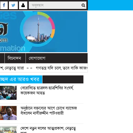
বিনোদন
যোগাযোগ
্বে যারা
» «
গণতন্ত্র যদি চলে, তবে বাকি কাজগুলো হয়ে যায়: মির্জা ফখরুল
» 
্রচ্ছদ এর আরও খবর
বেরোবিতে ছাত্রদল-ছাত্রশিবির সংঘর্ষ,
কয়েকজন আহত
অনুষ্ঠানে বক্তব্যের আগে চোখে ব্যান্ডেজ
বাঁধলেন নাসীরুদ্দীন পাটওয়ারী
দেশে নতুন দলের আত্মপ্রকাশ, নেতৃত্বে