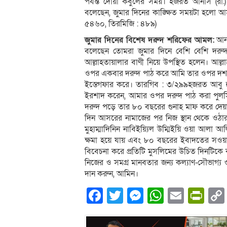
পর্যন্ত দোয়া কবুলের সময়। হজরত আনাস (রা.) 
বলেছেন, জুমার দিনের কাঙ্ক্ষিত সময়টা হলো আসরে
৫৪৬০, তিরমিজি : ৪৮৯)
জুমার দিনের বিশেষ দরুদ শরিফের আমল:
আনাস
বলেছেন তোমরা জুমার দিনে বেশি বেশি দর
আল্লাহতায়ালার বাণী নিয়ে উপস্থিত হলেন। আল
ওপর একবার দরুদ পাঠ করে আমি তার ওপর দশব
ইস্তেগফার করে। তারগিব : ৩/২৯৯হজরত আবু হুরায়
ইরশাদ করেন, আমার ওপর দরুদ পাঠ করা পুলসি
দরুদ পড়ে তার ৮০ বছরের গুনাহ মাফ করে দেয়া হ
দিন আসরের নামাজের পর নিজ স্থান থেকে ওঠার
মুহাম্মাদিনিন নাবিইয়্যিল উম্মিইয়ি ওয়া আলা
ক্ষমা হয়ে যায় এবং ৮০ বছরের ইবাদতের সওয়াব
বিবেচনা করে প্রতিটি মুসলিমের উচিত দিনটিকে 
নিজের ও সমগ্র মানবতার জন্য কল্যাণ-সৌভাগ্
দান করুন, আমিন।
Facebook
Twitter
Messenger
WhatsA
Email
Pri