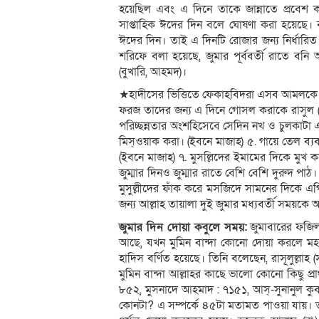
হয়েছিল এবং এ দিনে তাকে জান্নাতে প্রবেশ
সাপ্তাহিক ঈদের দিন বলে ঘোষণা করা হয়েছে। ব
ঈদের দিন। তাই এ দিনটি রোজার জন্য নির্ধারিত ক
শরিফে বলা হয়েছে, জুমার পূর্ববর্তী রাতে 
(বুখারি, আহমদ)।
★হাদীসের ভিত্তিতে ফেকাহবিদরা এসব আমলকে নি
ফরজ তাদের জন্য এ দিনে গোসল করাকে রাসুল (
পরিচ্ছন্নতার অংশহিসেবে সেদিন নখ ও চুলকাটা এক
মিস্ওয়াক করা। (ইবনে মাজাহ) ৫. গায়ে তেল ব্য
(ইবনে মাজাহ) ৭. মুসল্লিদের ইমামের দিকে মুখ 
জুম্মার দিনও জুম্মার রাতে বেশি বেশি দুরুদ পা
মুসুল্লীদের ফাঁক করে মসজিদে সামনের দিকে এগি
জন্য আল্লাহ তায়ালা দুই জুমার মধ্যবর্তী সময়
জুমার দিন দোয়া কবুলে সময়:
জুমাবারের ফজিল
আছে, যখন মুমিন বান্দা কোনো দোয়া করলে মহা
হাদিস বর্ণিত হয়েছে। তিনি বলেছেন, রাসূলুল্ল
মুমিন বান্দা আল্লাহর কাছে ভালো কোনো কিছু প্র
৮৫২, মুসনাদে আহমাদ : ৭১৫১, আস্-সুনানুল কু
কোনটা? এ সম্পর্কে ৪৫টা মতামত পাওয়া যায়। ত