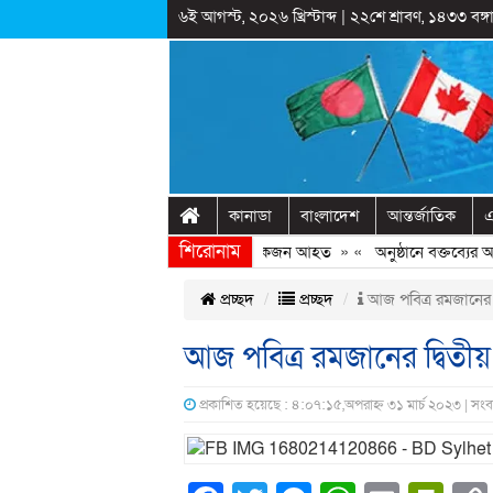
৬ই আগস্ট, ২০২৬ খ্রিস্টাব্দ
|
২২শে শ্রাবণ, ১৪৩৩ বঙ্গা
কানাডা
বাংলাদেশ
আন্তর্জাতিক
এ
শিরোনাম
রোবিতে ছাত্রদল-ছাত্রশিবির সংঘর্ষ, কয়েকজন আহত
» «
অনুষ্ঠানে বক্তব্যের আগে চো
প্রচ্ছদ
প্রচ্ছদ
আজ পবিত্র রমজানের দ্
আজ পবিত্র রমজানের দ্বিতীয়
প্রকাশিত হয়েছে : ৪:০৭:১৫,অপরাহ্ন ৩১ মার্চ ২০২৩ | সং