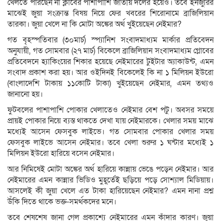
খেলতে পারছেন না ক্লাবের পাশাপাশি জাতীয় দলের হয়েও। তবে ইনজুরির
মাঝেই জুয়া সংক্রান্ত বিষয় নিয়ে ফের খবরের শিরোনামে ব্রাজিলিয়ান
তারকা। জুয়া খেলে না কি মোটা অঙ্কের অর্থ খুইয়েছেন নেইমার?
গত বৃহস্পতিবার (৩০মার্চ) স্প্যানিশ সংবাদমাধ্যম মার্কার প্রতিবেদন
অনুযায়ী, গত সোমবার (২৭ মার্চ) বিকেলে ব্রাজিলিয়ান সংবাদমাধ্যম গ্লোবের
প্রতিবেদনে হ্যাকিংয়ের শিকার হয়েছে নেইমারের টুইটার অ্যাকাউন্ট, এমন
সংবাদ প্রকাশ করা হয়। আর ওইদিনই বিকেলেই কি না ১ মিলিয়ন ইউরো
(বাংলাদেশি টাকায় ১১কোটি টাকা) খুইয়েছেন নেইমার, এমন তথ্যও
জানানো হয়।
ফুটবলের পাশাপাশি পোকার খেলাতেও নেইমার বেশ পটু। অবসর সময়ে
প্রায়ই পোকার নিয়ে ব্যস্ত থাকতে দেখা যায় নেইমারকে। খেলার সময় মাঝে
মধ্যেই আসেন ফেসবুক লাইভে। গত সোমবার পোকার খেলার সময়
ফেসবুক লাইভে আসেন নেইমার। তবে খেলা শুরুর ১ ঘন্টার মধ্যেই ১
মিলিয়ন ইউরো হারিয়ে বসেন নেইমার।
আর নিমিষেই মোটা অঙ্কের অর্থ হারিয়ে কান্নায় ভেঙে পড়েন নেইমার। আর
নেইমারের এমন কান্নার ভিডিও মুহূর্তেই ছড়িয়ে পড়ে সোশ্যাল মিডিয়ায়।
আসলেই কী জুয়া খেলে এত টাকা হারিয়েছেন নেইমার? এমন নানা প্রশ্ন
উঁকি দিতে থাকে ভক্ত-সমর্থকদের মনে।
তবে শেষশেষ জানা গেল প্রকাশ্যে নেইমারের এমন কাঁদার কারণ। জুয়া