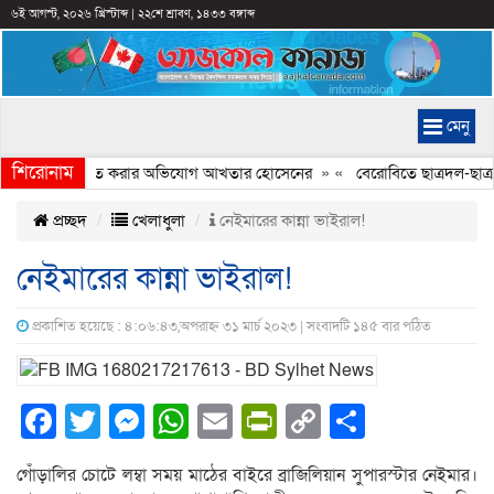
৬ই আগস্ট, ২০২৬ খ্রিস্টাব্দ
|
২২শে শ্রাবণ, ১৪৩৩ বঙ্গাব্দ
মেনু
শিরোনাম
্যচিত্রে ইতিহাস বিকৃত করার অভিযোগ আখতার হোসেনের
» «
বেরোবিতে ছাত্রদল-ছাত্রশ
প্রচ্ছদ
খেলাধুলা
নেইমারের কান্না ভাইরাল!
নেইমারের কান্না ভাইরাল!
প্রকাশিত হয়েছে : ৪:০৬:৪৩,অপরাহ্ন ৩১ মার্চ ২০২৩ | সংবাদটি ১৪৫ বার পঠিত
Facebook
Twitter
Messenger
WhatsApp
Email
PrintFriendly
Copy
Share
Link
গোঁড়ালির চোটে লম্বা সময় মাঠের বাইরে ব্রাজিলিয়ান সুপারস্টার নেইমার।