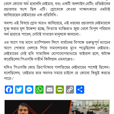
খেলে কোনো অর্থ হারাননি নেইমার, বরং একটি অনলাইন বেটিং প্রতিষ্ঠানের
প্রচারণার অংশ ছিল এটি। গ্লোবেকে দেওয়া সাক্ষাৎকারে এমটাই
জানিয়েছেন নেইমারের এক প্রতিনিধি।
অবশ্য এই বিষয়ে গ্লোব আরও জানিয়েছে, এই ধরনের প্রচারণায় নেইমারকে
যুক্ত করার মূল উদ্দেশ্য হচ্ছে, বিখ্যাত ব্যক্তিরাও জুয়া খেলে বিপুল পরিমান
অর্থ হারাতে পারেন, সেটাই সাধারণ মানুষকে জানানো।
এর আগে গত মাসে চ্যাম্পিয়নস লিগে বার্য়ানের বিপক্ষে গুরুত্বপূর্ণ ম্যাচের
আগে পোকার খেলতে গিয়ে সমালোচনার মুখে পড়েছিলেন নেইমার।
নেইমারের সেই ছবি সামাজিক যোগাযোগমাধ্যমে ভাইরাল হলে, কটাক্ষ
করেছিলেন পিএসজি সতীর্থ কিলিয়ান এমবাপ্পেও।
যদিও পিএসজি কোচ ক্রিস্টোফার গালতিয়ের নেইমারের পাশেই ছিলেন।
বলেছিলেন, ‘নেইমার তার অবসর সময়ে চাইলে যে কোনো কিছুই করতে
পারে।’
Facebook
Twitter
Messenger
WhatsApp
Email
PrintFriendly
Copy
Share
Link