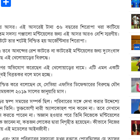
pp
ntFriendly
Copy
Share
Link
্মরণীয় আসর। এই আসরেই টানা ৩৬ বছরের শিরোপা খরা কাটিয়ে
্যতম সদস্য গঞ্জালো মন্টিয়েলের জন্য এই আসর আরও বেশি স্মরণীয়।
টআউটে তার শটেই নিশ্চিত হয় আর্জেন্টিনার শিরোপা।
র। তবে আনন্দের রেশ কাটতে না কাটতেই মন্টিয়েলের জন্য দুঃসংবাদ
ে এই খেলোয়াড়ের বিরুদ্ধে।
 ধর্ষণের অভিযোগ করেছেন এই খেলোয়াড়ের নামে। এটি এমন একটি
 খুবই বিব্রতকর বলে মনে হচ্ছে।
িশ্চিত করে বলেছেন যে, সেভিয়া এফসির ডিফেন্ডারের বিরুদ্ধে যৌন
 সময়কাল ২০১৯ সালের জানুয়ারি মাস।
র স্বল্প সময়ের সম্পর্ক ছিল। পরিবারের সঙ্গে দেখা করার উদ্দেশ্যে
 হন তিনি। ভুক্তভোগী নারী অ্যালকোহল পান করেন না। তবে সেখানে
করতে পারেন না। অজ্ঞান হওয়ার পরে তিনি নিজেকে মন্টিয়েলের
ক জানেন না, কতজন লোকের দ্বারা নিগৃহীত হয়েছেন। কীভাবে নিজের
েশায় এই মডেলের আইনজীবী।
ল এবং তার পরিবারের সদস্যরা যখন বুঝতে পেরেছিলেন যে তাদের