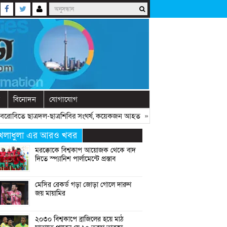
বিনোদন
যোগাযোগ
িতে ছাত্রদল-ছাত্রশিবির সংঘর্ষ, কয়েকজন আহত
» «
অনুষ্ঠানে বক্তব্যের আগে চোখে
েলাধুলা এর আরও খবর
মরক্কোকে বিশ্বকাপ আয়োজক থেকে বাদ
দিতে স্প্যানিশ পার্লামেন্টে প্রস্তাব
মেসির রেকর্ড গড়া জোড়া গোলে দারুণ
জয় মায়ামির
২০৩০ বিশ্বকাপে ব্রাজিলের হয়ে মাঠ