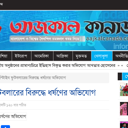
্দ
শিয়া
ইউরোপ
আমেরিকা
আফ্রিকা
মুক্তমত
খেলাধুলা
অর্থনীতি
ীয় অনুষ্ঠানের প্রামাণ্যচিত্রে ইতিহাস বিকৃত করার অভিযোগ আখতার হোসেনের
» «
বেরোব
খ
ন্টাইন ফুটবলারের বিরুদ্ধে ধর্ষণের অভিযোগ
টবলারের বিরুদ্ধে ধর্ষণের অভিযোগ
বাদটি ১২০ বার পঠিত