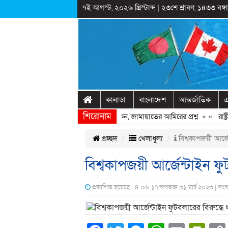
৭ই আগস্ট, ২০২৬ খ্রিস্টাব্দ
|
২৩শে শ্রাবণ, ১৪৩৩ বঙ্গাব
কানাডা
বাংলাদেশ
আন্তর্জাতিক
এ
শিরোনাম
 হাসিনাকে ফিরিয়ে আনতে দেরি হচ্ছে কেন, জামায়াতের আমিরের প্রশ্ন
» «
রাষ্ট্র
প্রচ্ছদ
খেলাধুলা
বিশ্বকাপজয়ী আর্জে
বিশ্বকাপজয়ী আর্জেন্টাইন ফু
প্রকাশিত হয়েছে : ৪:০৬:১৭,অপরাহ্ন ৩১ মার্চ ২০২৩ | সং