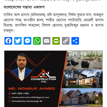
বাংলাদেশের সম্ভাব্য একাদশ
সাকিব আল হাসান (অধিনায়ক), রনি তালুকদার, লিটন কুমার দাস, নাজমুল
হোসেন শান্ত, তাওহীদ হৃদয়, শাহীম হোসেন পাটোয়ারি, মেহেদী হাসান
মিরাজ, তাসকিন আহমেদ, রিশাদ হোসেন, মুস্তাফিজুর রহমান ও হাসান
মাহমুদ।
Facebook
Twitter
Messenger
WhatsApp
Email
PrintFriendly
Copy
Share
Link