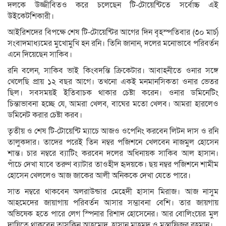
দলকে উজ্জীবিতও করে চলেছেন টি-টোয়েন্টিতে সর্বোচ্চ এই
উইকেটশিকারী।
আইরিশদের বিপক্ষে শেষ টি-টোয়েন্টির আগের দিন বৃহস্পতিবার (৩০ মার্চ)
সংবাদমাধ্যমের মুখোমুখি হন রনি। তিনি জানান, দলের মনোভাবে পরিবর্তন
এনে দিয়েছেন সাকিব।
রনি বলেন, সাকিব ভাই কিংবদন্তি ক্রিকেটার। আবাহনীতে ওনার সঙ্গে
খেলেছি প্রায় ১২ বছর আগে। তখনো একই মনমানসিকতা ওনার ভেতর
ছিল। সবসময়ই ইতিবাচক থাকার চেষ্টা করেন। ওনার ডমিনেটিং
চিন্তাভাবনা হচ্ছে যে, আমরা খেলব, বাঘের মতো খেলব। আমরা হারলেও
ডমিনেট করার চেষ্টা করব।
তৃতীয় ও শেষ টি-টোয়েন্টি ম্যাচে আজও ওপেনিং করবেন লিটন দাস ও রনি
তালুকদার। তাদের পরেই তিন নম্বর পজিশনে খেলবেন নাজমুল হোসেন
শান্ত। চার নম্বরে ব্যাটিং করবেন দলের অধিনায়ক সাকিব আল হাসান।
পাঁচে দেখা যাবে তরুণ ব্যাটার তাওহীদ হৃদয়কে। ছয় নম্বর পজিশনে শামীম
হোসেন খেললেও আজ জাকের আলী অনিককে দেখা যেতে পারে।
সাত নম্বরে থাকবেন অলরাউন্ডার মেহেদী হাসান মিরাজ। আজ নাসুম
আহমেদের জায়াগায় পরিবর্তন আসার সম্ভাবনা বেশি। তার জায়গায়
অভিষেক হতে পারে লেগ স্পিনার রিশাদ হোসেনের। আর বোলিংয়ের মুল
দায়িত্বে থাকবেন তাসকিন আহম্মেদ, হাসান মাহমুদ ও মুস্তাফিজুর রহমান।