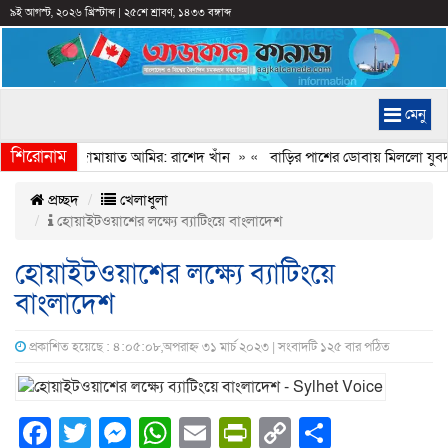
৯ই আগস্ট, ২০২৬ খ্রিস্টাব্দ
|
২৫শে শ্রাবণ, ১৪৩৩ বঙ্গাব্দ
মেনু
শিরোনাম
েইমানি করেন জামায়াত আমির: রাশেদ খাঁন
» «
বাড়ির পাশের ডোবায় মিললো যুবদল 
প্রচ্ছদ
খেলাধুলা
হোয়াইটওয়াশের লক্ষ্যে ব্যাটিংয়ে বাংলাদেশ
হোয়াইটওয়াশের লক্ষ্যে ব্যাটিংয়ে
বাংলাদেশ
প্রকাশিত হয়েছে : ৪:০৫:০৮,অপরাহ্ন ৩১ মার্চ ২০২৩ | সংবাদটি ১২৫ বার পঠিত
Facebook
Twitter
Messenger
WhatsApp
Email
PrintFriendly
Copy
Share