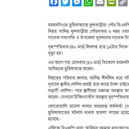
Facebook
Twitter
Messenger
WhatsA
Email
Pri
ময়মনসিংহে ছুরিকাঘাতে ফুলবাড়ীয়া পৌর বিএনপি
নিহত আনিছ ফুলবাড়ীয়া পৌরসভার ৬ নম্বর ওয়ার
সাবেক সভাপতি ও উপজেলা যুবদলের সাবেক সিনি
বৃহস্পতিবার (৩০ মার্চ) দিনগত রাত ১২টার দি
মৃত্যু হয়।
এর আগে গত রোববার (২৬ মার্চ) বিকেলে ময়মনসি
আনিছকে ছুরিকাঘাত করেন।
নিহতের পরিবার জানায়, আনিছ দীর্ঘদিন ধরে
সুবাদে স্থানীয় লেলিন প্রায়ই তার কাছে টাকা চ
সন্ত্রাসী লেলিন। পরে স্থানীয়রা রক্তাক্ত অবস
করেন। সেখানে চিকিৎসাধীন অবস্থায় বৃহস্পতিবার 
কোতোয়ালি মডেল থানার ভারপ্রাপ্ত কর্মকর্তা 
ছুরিকাঘাতের ঘটনায় থানায় মামলা দায়ের হয়
হয়েছে।
এদিকে বিএনপি নেতা আনিছুর রহমান হত‍্যাকাণ্ডের ত