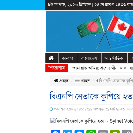
৮ই আগস্ট, ২০২৬ খ্রিস্টাব্দ
|
২৪শে শ্রাবণ, ১৪৩৩ বঙ্গা
কানাডা
বাংলাদেশ
আন্তর্জাতিক
এ
শিরোনাম
গণঅভ্যুত্থানের সঙ্গে প্রথম বেইমানি করেন জামায়াত আমির: রাশেদ খাঁন
» «
বাড়ির 
প্রচ্ছদ
প্রচ্ছদ
বিএনপি নেতাকে কুপি
বিএনপি নেতাকে কুপিয়ে হত
প্রকাশিত হয়েছে : ৪:০৪:১৪,অপরাহ্ন ৩১ মার্চ ২০২৩ | সং