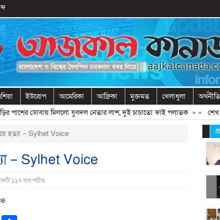
ব্দ
শিয়া
ইউরোপ
আমেরিকা
আফ্রিকা
মুক্তমত
খেলাধুলা
অর্থনীতি
পাশের ডোবায় মিললো যুবদল নেতার লাশ, দুই চাচাতো ভাই পলাতক
» «
শেখ হাসি
প
য়ে হত্যা – Sylhet Voice
্যা – Sylhet Voice
বাদটি ১১৭ বার পঠিত