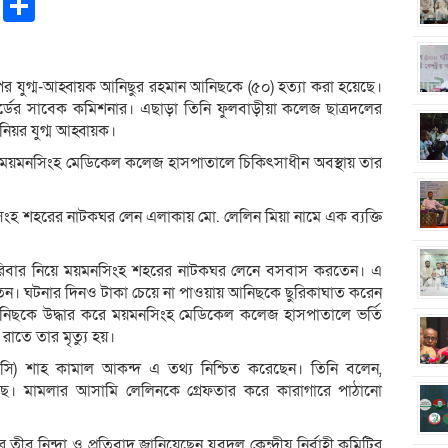
pp
ntFriendly
Copy
Share
Link
র যুগ্ম-আহ্বায়ক আনিছুর রহমান আনিছকে (৫০) হত‍্যা করা হয়েছে।
্ডের সাবেক কমিশনার। এছাড়া তিনি ফুলবাড়ীয়া কলেজ ছাত্রদলের
য়র যুগ্ম আহ্বায়ক।
কে ময়মনসিংহ মেডিকেল কলেজ হাসপাতালে চিকিৎসাধীন অবস্থায় তার
ংহ শহরের নাটকঘর লেন এলাকায় মো. লেলিন মিয়া নামে এক ব্যক্তি
 পরিবার নিয়ে ময়মনসিংহ শহরের নাটকঘর লেনে বসবাস করতেন। এ
াইতেন। ঘটনার দিনও টাকা চেয়ে না পাওয়ায় আনিছকে ছুরিকাঘাত করেন
্থায় আনিছকে উদ্ধার করে ময়মনসিংহ মেডিকেল কলেজ হাসপাতালে ভর্তি
রাতে তার মৃত্যু হয়।
(ওসি) শাহ কামাল আকন্দ এ তথ‍্য নিশ্চিত করেছেন। তিনি বলেন,
েছে। মামলার আসামি লেলিনকে গ্রেফতার করে কারাগারে পাঠানো
ীব্র নিন্দা ও প্রতিবাদ জানিয়েছেন যুবদল কেন্দ্রীয় নির্বাহী কমিটির