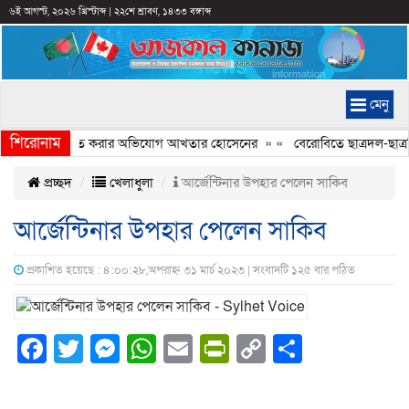
৬ই আগস্ট, ২০২৬ খ্রিস্টাব্দ
|
২২শে শ্রাবণ, ১৪৩৩ বঙ্গাব্দ
মেনু
শিরোনাম
্যচিত্রে ইতিহাস বিকৃত করার অভিযোগ আখতার হোসেনের
» «
বেরোবিতে ছাত্রদল-ছাত্রশ
প্রচ্ছদ
খেলাধুলা
আর্জেন্টিনার উপহার পেলেন সাকিব
আর্জেন্টিনার উপহার পেলেন সাকিব
প্রকাশিত হয়েছে : ৪:০০:২৮,অপরাহ্ন ৩১ মার্চ ২০২৩ | সংবাদটি ১২৫ বার পঠিত
Facebook
Twitter
Messenger
WhatsApp
Email
PrintFriendly
Copy
Share
Link