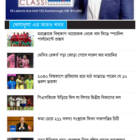
খেলাধুলা এর আরও খবর
মরক্কোকে বিশ্বকাপ আয়োজক থেকে বাদ দিতে স্প্যানিশ
পার্লামেন্টে প্রস্তাব
মেসির রেকর্ড গড়া জোড়া গোলে দারুণ জয় মায়ামির
২০৩০ বিশ্বকাপে ব্রাজিলের হয়ে মাঠ মাতাতে পারেন যে ১০
তরুণ তারকা
পিএসজিকে উড়িয়ে দিল লা লিগার দ্বিতীয় বিভাগের দল
ক্ষমা চেয়ে ২১১ সদস্য সংস্থাকে ফিফা সভাপতির চিঠি