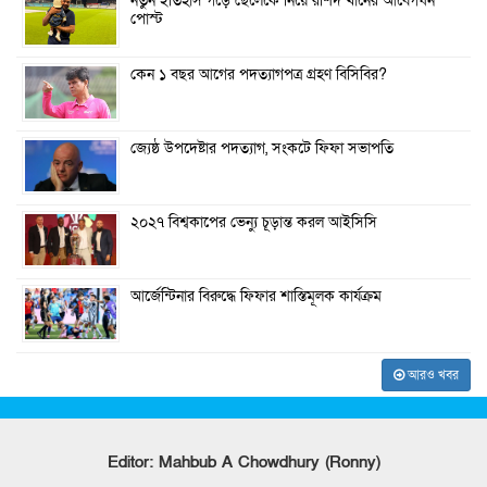
নতুন ইতিহাস গড়ে ছেলেকে নিয়ে রশিদ খানের আবেগঘন
পোস্ট
কেন ১ বছর আগের পদত্যাগপত্র গ্রহণ বিসিবির?
জ্যেষ্ঠ উপদেষ্টার পদত্যাগ, সংকটে ফিফা সভাপতি
২০২৭ বিশ্বকাপের ভেন্যু চূড়ান্ত করল আইসিসি
আর্জেন্টিনার বিরুদ্ধে ফিফার শাস্তিমূলক কার্যক্রম
আরও খবর
Editor: Mahbub A Chowdhury (Ronny)