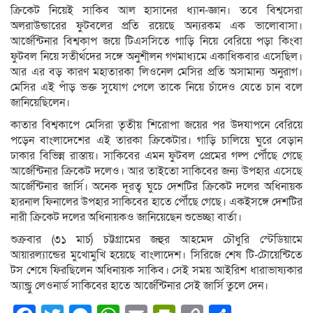
ক্রিকেট নিয়েই সাকিব আল হাসানের ধ্যান-জ্ঞান। তবে বিশ্বসেরা
অলরাউন্ডারের ফুটবলের প্রতি রয়েছে অন্যরকম এক ভালোবাসা।
আর্জেন্টিনার বিশ্বকাপ জয়ে টিএসসিতে গাড়ি নিয়ে বেরিয়ে পড়া কিংবা
ফুটবল নিয়ে সতীর্থদের সঙ্গে অনুশীলন গণমাধ্যমে একাধিকবার এসেছিল।
আর এর বড় কারণ মহাতারকা লিওনেল মেসির প্রতি অসামান্য অনুরাগ।
মেসির এই পাঁড় ভক্ত সুযোগ পেলে তাকে নিয়ে চাঁদেও যেতে চান বলে
জানিয়েছিলেন।
কাতার বিশ্বকাপে মেসিরা তৃতীয় শিরোপা জয়ের পর উদযাপনে বেরিয়ে
পড়েন বাংলাদেশের এই তারকা ক্রিকেটার। গাড়ি চালিয়ে ঘুরে বেড়ান
ঢাকার বিভিন্ন রাস্তায়। সাকিবের এমন ফুটবল প্রেমের গল্প পৌঁছে গেছে
আর্জেন্টিনার ক্রিকেট দলেও। আর তাইতো সাকিবের জন্য উপহার এসেছে
আর্জেন্টিনার জার্সি। অনেক দূরত্ব ঘুচে দেশটির ক্রিকেট দলের অধিনায়ক
হারনাল ফিনালের উপহার সাকিবের হাতে পৌঁছে গেছে। একইসঙ্গে দেশটির
নারী ক্রিকেট দলের অধিনায়কও জানিয়েছেন শুভেচ্ছা বার্তা।
শুক্রবার (৩১ মার্চ) চট্টগ্রামের জহুর আহমেদ চৌধুরি স্টেডিয়ামে
আয়ারল্যান্ডের মুখোমুখি হয়েছে বাংলাদেশ। সিরিজে শেষ টি-টোয়েন্টিতে
টস শেষে ফিরছিলেন অধিনায়ক সাকিব। সেই সময় আইরিশ ধারাভাষ্যকার
অ্যান্ড্রু লেওনার্ড সাকিবের হাতে আর্জেন্টিনার সেই জার্সি তুলে দেন।