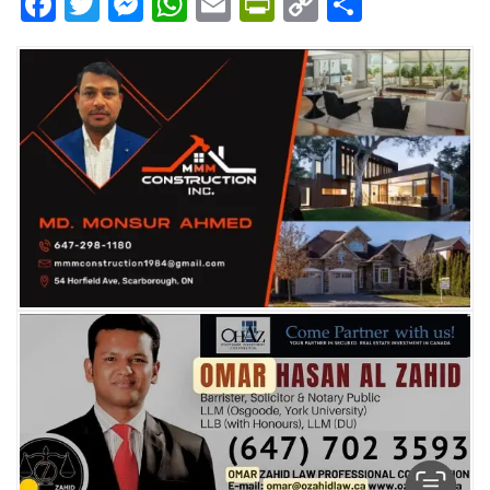
Facebook
Twitter
Messenger
WhatsApp
Email
PrintFriendly
Copy
Share
Link