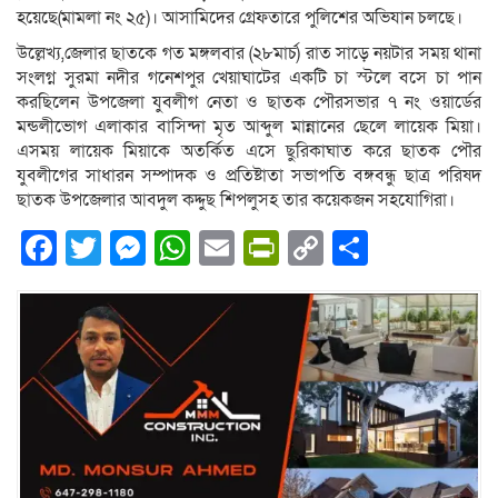
হয়েছে(মামলা নং ২৫)। আসামিদের গ্রেফতারে পুলিশের অভিযান চলছে।
উল্লেখ্য,জেলার ছাতকে গত মঙ্গলবার (২৮মার্চ) রাত সাড়ে নয়টার সময় থানা
সংলগ্ন সুরমা নদীর গনেশপুর খেয়াঘাটের একটি চা স্টলে বসে চা পান
করছিলেন উপজেলা যুবলীগ নেতা ও ছাতক পৌরসভার ৭ নং ওয়ার্ডের
মন্ডলীভোগ এলাকার বাসিন্দা মৃত আব্দুল মান্নানের ছেলে লায়েক মিয়া।
এসময় লায়েক মিয়াকে অতর্কিত এসে ছুরিকাঘাত করে ছাতক পৌর
যুবলী‌গের সাধারন সম্পাদক ও প্রতিষ্টাতা সভাপ‌তি বঙ্গবন্ধু ছাত্র প‌রিষদ
ছাতক উপ‌জেলার আবদুল কদ্দুছ শিপলুসহ তার কয়েকজন সহযোগিরা।
Facebook
Twitter
Messenger
WhatsApp
Email
PrintFriendly
Copy
Share
Link