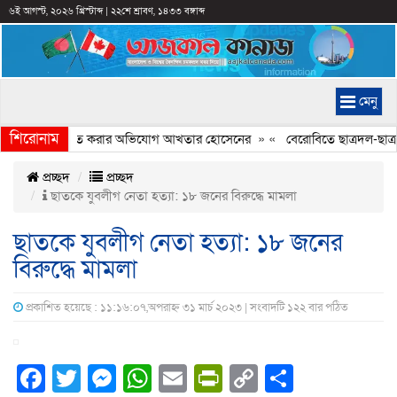
৬ই আগস্ট, ২০২৬ খ্রিস্টাব্দ
|
২২শে শ্রাবণ, ১৪৩৩ বঙ্গাব্দ
মেনু
শিরোনাম
্যচিত্রে ইতিহাস বিকৃত করার অভিযোগ আখতার হোসেনের
» «
বেরোবিতে ছাত্রদল-ছাত্রশ
প্রচ্ছদ
প্রচ্ছদ
ছাতকে যুবলীগ নেতা হত্যা: ১৮ জনের বিরুদ্ধে মামলা
ছাতকে যুবলীগ নেতা হত্যা: ১৮ জনের
বিরুদ্ধে মামলা
প্রকাশিত হয়েছে : ১১:১৬:০৭,অপরাহ্ন ৩১ মার্চ ২০২৩ | সংবাদটি ১২২ বার পঠিত
Facebook
Twitter
Messenger
WhatsApp
Email
PrintFriendly
Copy
Share