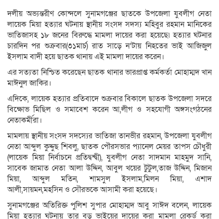
Link
দলীয় অভ্যন্তরীণ কোন্দলে সুনামগঞ্জের ছাতকে উপজেলা যুবলীগ নেতা
লায়েক মিয়া হত্যার ঘটনায় স্থানীয় সংসদ সদস্য মহিবুর রহমান মানিকের
ভাতিজাসহ ১৮ জনের বিরুদ্ধে মামলা দায়ের করা হয়েছে৷ হত্যার ঘটনার
চারদিন পর শুক্রবার(৩১মার্চ) রাত সাড়ে ন’টায় নিহতের ভাই আজিজুল
ইসলাম বাদী হয়ে ছাতক থানায় এই মামলা দায়ের করেন।
এর সত্যতা নিশ্চিত করেছেন ছাতক থানার ভারপ্রাপ্ত কর্মকর্তা মোহাম্মদ খান
মাঈনুল জাকির।
এদিকে, লায়েক হত্যার প্রতিবাদে শুক্রবার বিকালে ছাতক উপজেলা সদরে
বিক্ষোভ মিছিল ও সমাবেশ করেন আ,লীগ ও সহযোগী অঙ্গসংগঠনের
নেতাকর্মীরা।
মামলায় স্থানীয় সংসদ সদস্যের ভাতিজা তানভীর রহমান, উপজেলা যুবলীগ
নেতা আব্দুল কুদ্দুছ শিবলু, ছাতক পৌরসভার প্যানেল মেয়র তাপস চৌধুরী
(লায়েক মিয়া নির্বাচনে প্রতিদ্বন্দ্বী), যুবলীগ নেতা সাদমান মাহমুদ সানি,
সাবেক জামাত নেতা আলা উদ্দিন, আবুল খয়ের টুটুল,তাজ উদ্দিন, মিজান
মিয়া, আব্দুল মতিন, শামসুল ইসলাম,মিলন মিয়া, এশাদ
আলী,সায়মন,মহসিন ও সৌরভকে আসামী করা হয়েছে।
সুনামগঞ্জের অতিরিক্ত পুলিশ সুপার মোহাম্মদ আবু সাঈদ বলেন, লায়েক
মিয়া হত্যার ঘটনায় তার বড় ভাইয়ের দায়ের করা মামলা রেকর্ড করা