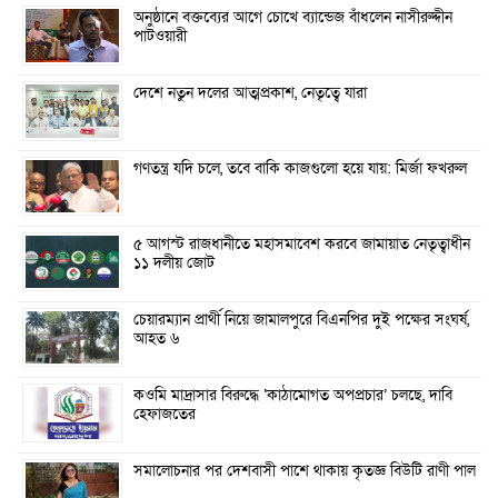
অনুষ্ঠানে বক্তব্যের আগে চোখে ব্যান্ডেজ বাঁধলেন নাসীরুদ্দীন
পাটওয়ারী
দেশে নতুন দলের আত্মপ্রকাশ, নেতৃত্বে যারা
গণতন্ত্র যদি চলে, তবে বাকি কাজগুলো হয়ে যায়: মির্জা ফখরুল
৫ আগস্ট রাজধানীতে মহাসমাবেশ করবে জামায়াত নেতৃত্বাধীন
১১ দলীয় জোট
চেয়ারম্যান প্রার্থী নিয়ে জামালপুরে বিএনপির দুই পক্ষের সংঘর্ষ,
আহত ৬
কওমি মাদ্রাসার বিরুদ্ধে ‘কাঠামোগত অপপ্রচার’ চলছে, দাবি
হেফাজতের
সমালোচনার পর দেশবাসী পাশে থাকায় কৃতজ্ঞ বিউটি রাণী পাল