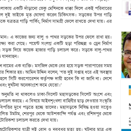
া এলাকায় একটি দাঁড়ানো ভেকু মেশিনকে ধাক্কা দিলে একই পরিবারের
লে দুই ভাইকে মৃত ঘোষণা করেন চিকিৎসক। সড়কের উপর গাড়ি
 যত্রতত্র গাড়ি পার্কিং, নির্মাণ সামগ্রী ফেলে রাখতে দেখা যায়। এর
চলমান। এ কাজের জন্য বালু ও পাথর সড়কের উপর ফেলে রাখা হয়।
ষ্য করা গেছে। পয়েন্ট সংলগ্ন একটি ছড়া পরিচ্ছন্ন ও ড্রেন নির্মাণ
এ সড়ক দিয়ে কয়েক হাজার গাড়ি চলাচল করে। সড়কে বালু-পাথর
বড় যানবাহন।
ন নামের এক ব্যক্তি। মসজিদ থেকে বের হয়ে সড়ক পারাপারের সময়
 শিকার হয়। আমিন উদ্দিন বলেন, ‘গত দুই সপ্তাহ ধরে এই অবস্থায়
ু হলে সিটি করপোরেশন কর্তৃপক্ষ দায়ী হবেন কি না জানি না। দেশে
এবং দুর্ঘটনা অনেকাংশে কমে যেতো।’
 অনুমতি না থাকলেও ঢাকা-সিলেট মহাসড়কের সিলেট অংশে এবং
াচল করছে। এ বিষয়ে আইনশৃংখলা বাহিনীর ছাড় দেওয়ার সংস্কৃতি
ত্তির মুখে পড়তে হচ্ছে তাদের। মহাসড়কে নিষিদ্ধ হওয়া সত্ত্বেও
চালিত টমটম, শেরপুর থেকে আউশকান্দি পর্যন্ত এবং রশিদপুর থেকে
অটোরিকশা চলাচল করতে দেখা যায়।
টোরিকশার যাত্রী দুই বোন ও নববধূর মৃত্যু হয়। ঘটনার মাত্র এক