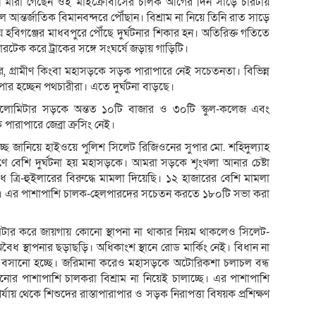
াঁচজন মারা গেছেন ওই মাইক্রোবাসের চালক আগের দিন সাড়ে চারটায়
ন্তর্জাতিক বিমানবন্দরে পৌঁছান। বিশ্রাম না নিয়ে তিনি রাত সাড়ে
হবিগঞ্জের মাধবপুরে পৌঁছে দুর্ঘটনার শিকার হন। অতিরিক্ত গতিতে
েক করে ট্রাকের সঙ্গে সংঘর্ষে জড়ায় গাড়িটি।
র, গ্রামীণ কিংবা মহাসড়কে সড়ক পারাপারে নেই সচেতনতা। বিভিন্ন
পার হচ্ছেন পথচারীরা। এতে দুর্ঘটনা বাড়ছে।
কিলোমিটার সড়কে অন্তত ১০টি বাজার ও ৩০টি স্কুল-কলেজ এবং
াপারে জেব্রা ক্রসিং নেই।
্ছে জানিয়ে হাইওয়ে পুলিশ সিলেট রিজিওনের সুপার মো. শহিদুল্যাহ
 বেশি দুর্ঘটনা হয় মহাসড়কে। আমরা সড়কে শৃংখলা আনার চেষ্টা
 ত্রি-হুইলারের বিরুদ্ধে মামলা দিয়েছি। ১২ হাজারের বেশি মামলা
ে। এর পাশাপাশি চালক-হেলপারদের সচেতন করতে ১৮০টি সভা করা
টার করে জায়গায় কোনো স্থাপনা না থাকার নিয়ম থাকলেও সিলেট-
ধ স্থাপনার ছড়াছড়ি। অধিকাংশ স্থানে রোড মার্কিং নেই। বিধান না
কার বসানো হচ্ছে। জরিমানা করেও মহাসড়কে অটোরিকশা চলাচল বন্ধ
নোর পাশাপাশি চালকরা বিশ্রাম না নিয়েই চালাচ্ছে। এর পাশাপাশি
ল পর্যায় থেকে শিশুদের রাস্তাপারাপার ও সড়ক নিরাপত্তা বিষয়ক প্রশিক্ষণ