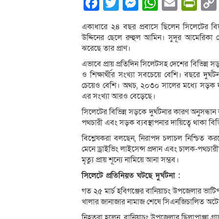
Facebook
Twitter
Messenger
WhatsA
Email
Pri
একাধারে ২৪ বছর প্রবাসে ছিলেন সিলেটের বি
উদ্দিনের ছেলে রুহুল আমিন। সুদূর আমেরিক
ঝরেছে তার প্রাণ।
এভাবে প্রায় প্রতিদিন সিলেটসহ দেশের বিভিন্ন সড়
ও শিক্ষার্থীর সংখ্যা সবচেয়ে বেশি। বছরে দুর্
চেয়েও বেশি। অথচ, ২০৩০ সালের মধ্যে সড়ক দুর্ঘ
এর সংখ্যা আরও বেড়েছে।
সিলেটের বিভিন্ন সড়কে দুর্ঘটনার কারণ অনুসন্ধান
পথচারী এবং সড়ক ব্যবস্থাপনার দায়িত্বে থাকা বিভি
বিশ্লেষকরা বলছেন, নিরাপদ চলাচল নিশ্চিত করতে
মেনে ড্রাইভিং লাইসেন্স প্রদান এবং চালক-পথচার
মৃত্যু প্রায় শূন্যে নামিয়ে আনা সম্ভব।
সিলেটে প্রতিনিয়ত ঘটছে দুর্ঘটনা :
গত ২৫ মার্চ হবিগঞ্জের বানিয়াচং উপজেলার ভাটি
খালার জানাজার নামাজ শেষে সিএনজিচালিত অট
নিহতরা হলেন, বানিয়াচং উপজেলার ছিলাপাঞ্জা গ্র