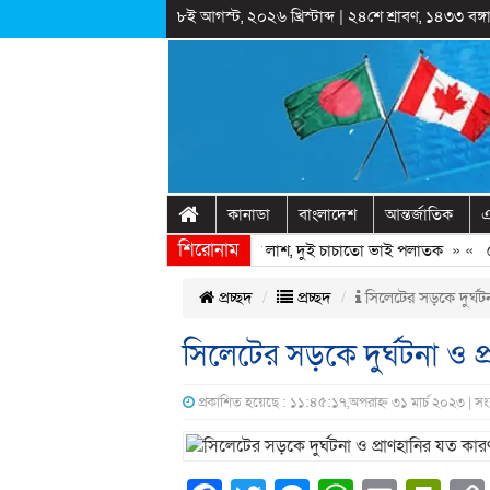
৮ই আগস্ট, ২০২৬ খ্রিস্টাব্দ
|
২৪শে শ্রাবণ, ১৪৩৩ বঙ্গা
কানাডা
বাংলাদেশ
আন্তর্জাতিক
এ
শিরোনাম
পাশের ডোবায় মিললো যুবদল নেতার লাশ, দুই চাচাতো ভাই পলাতক
» «
শেখ হাসি
প্রচ্ছদ
প্রচ্ছদ
সিলেটের সড়কে দুর্ঘট
সিলেটের সড়কে দুর্ঘটনা ও প
প্রকাশিত হয়েছে : ১১:৪৫:১৭,অপরাহ্ন ৩১ মার্চ ২০২৩ | স