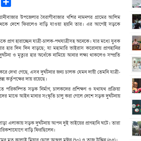
pp
ntFriendly
Copy
Share
Link
য়ানীবাজার উপজেলার বৈরাগীবাজার খশির নামনগর গ্রামের আলিম
া থেকে দেশে ফিরলেও বাড়ি যাওয়া হয়নি তার। এর আগেই সড়কে
কে প্রাণ হারাচ্ছেন যাত্রী-চালক-পথযাত্রীসহ অনেকে। যার মধ্যে যুবক
ঘটনার হার দিন দিন বাড়ছে; যা মহামারি ভাইরাস করোনায় প্রাণহানির
টনা ও মৃত্যুর হার অর্ধেকে নামিয়ে আনার লক্ষ্য থাকলেও সম্প্রতি
 করে দেখা গেছে, এসব দুর্ঘটনার জন্য চালক যেমন দায়ী তেমনি যাত্রী-
ন্ন কর্তৃপক্ষের দায় রয়েছে।
 পরিকল্পিত সড়ক নির্মাণ, চালকদের প্রশিক্ষণ ও যথাযথ প্রক্রিয়া
ীদের মাঝে আইন মানার সংস্কৃতি চালু করা গেলে দেশে সড়ক দুর্ঘটনায়
পাড়া এলাকায় সড়ক দুর্ঘটনায় আপন দুই ভাইয়ের প্রাণহানি ঘটে। তারা
োরিকশাযোগে বাড়ি ফিরছিলেন।
ামের মৃত কালাই মিয়ার ছেলে আব্দুল মঈন (৭০) ও তাজ উদ্দিন (৫৫)।