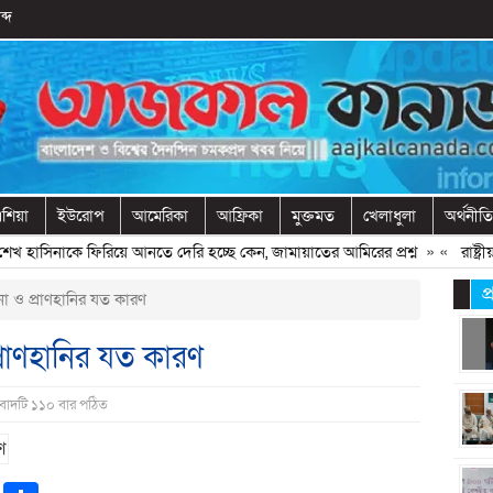
ব্দ
শিয়া
ইউরোপ
আমেরিকা
আফ্রিকা
মুক্তমত
খেলাধুলা
অর্থনীতি
নাকে ফিরিয়ে আনতে দেরি হচ্ছে কেন, জামায়াতের আমিরের প্রশ্ন
» «
রাষ্ট্রীয় অনু
প
না ও প্রাণহানির যত কারণ
্রাণহানির যত কারণ
ংবাদটি ১১০ বার পঠিত