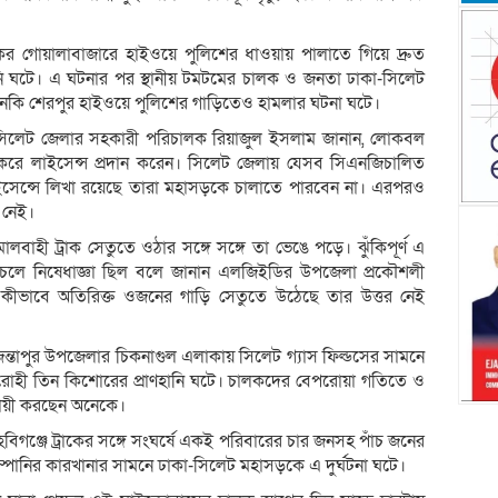
র গোয়ালাবাজারে হাইওয়ে পুলিশের ধাওয়ায় পালাতে গিয়ে দ্রুত
হানি ঘটে। এ ঘটনার পর স্থানীয় টমটমের চালক ও জনতা ঢাকা-সিলেট
এমনকি শেরপুর হাইওয়ে পুলিশের গাড়িতেও হামলার ঘটনা ঘটে।
এ) সিলেট জেলার সহকারী পরিচালক রিয়াজুল ইসলাম জানান, লোকবল
হণ করে লাইসেন্স প্রদান করেন। সিলেট জেলায় যেসব সিএনজিচালিত
সেন্সে লিখা রয়েছে তারা মহাসড়কে চালাতে পারবেন না। এরপরও
 নেই।
ালবাহী ট্রাক সেতুতে ওঠার সঙ্গে সঙ্গে তা ভেঙে পড়ে। ঝুঁকিপূর্ণ এ
াচলে নিষেধাজ্ঞা ছিল বলে জানান এলজিইডির উপজেলা প্রকৌশলী
ে কীভাবে অতিরিক্ত ওজনের গাড়ি সেতুতে উঠেছে তার উত্তর নেই
তাপুর উপজেলার চিকনাগুল এলাকায় সিলেট গ্যাস ফিল্ডসের সামনে
 আরোহী তিন কিশোরের প্রাণহানি ঘটে। চালকদের বেপরোয়া গতিতে ও
দায়ী করছেন অনেকে।
হবিগঞ্জে ট্রাকের সঙ্গে সংঘর্ষে একই পরিবারের চার জনসহ পাঁচ জনের
্পানির কারখানার সামনে ঢাকা-সিলেট মহাসড়কে এ দুর্ঘটনা ঘটে।