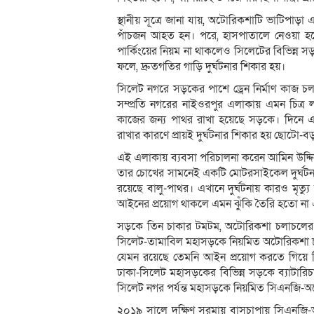
স্থানীয় সূত্রে জানা যায়, অটোরিকশাটি ভাটিপাড়
পাঁচজন আহত হন। পরে, হাসপাতালে নেওয়া হ
পার্কিংয়ের নিয়ম না থাকলেও সিলেটের বিভিন্ন সড়কে
ফলে, দ্রুতগতির গাড়ি দুর্ঘটনার শিকার হয়।
সিলেট নগরে সড়কের পাশে ড্রেন নির্মাণ কাজ 
সম্প্রতি নগরের নাইওরপুর এলাকায় এমন চিত্র লক্
কাজের জন্য পাথর রাখা হয়েছে সড়কে। দিনে 
রাখার কারণে প্রায়ই দুর্ঘটনার শিকার হয় ছোটো-
এই এলাকায় ব্যবসা পরিচালনা করেন আমিন উদ্দি
তার চোখের সামনেই একটি মোটরসাইকেল দুর্ঘটনার
রয়েছে বালু-পাথর। এখানে দুর্ঘটনায় কারও মৃত্য
আইনের প্রয়োগ থাকলে এমন ঝুঁকি তৈরি হতো না 
সড়কে তিন চাকার টমটম, অটোরিকশা চলাচলের
সিলেট-তামাবিল মহাসড়কে নিয়মিত অটোরিকশা চল
যেমন রয়েছে তেমনি আইন প্রয়োগ করতে গিয়ে বিপ
ঢাকা-সিলেট মহাসড়কের বিভিন্ন সড়কে ব্যাটারি
সিলেট নগর পর্যন্ত মহাসড়কে নিয়মিত সিএনজি-
২০১৯ সালে দক্ষিণ সুরমায় বাসচাপায় সিএনজি-অ