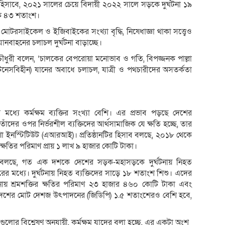
দের হিসাবে, ২০২১ সালের চেয়ে বিদায়ী ২০২২ সালে সড়কে দুর্ঘটনা ১৯
ক ৪৩ শতাংশ।
 মোটরসাইকেল ও ইজিবাইকের সংখ্যা বৃদ্ধি, নিষেধাজ্ঞা থাকা সত্ত্বেও
বাহনের চলাচল দুর্ঘটনা বাড়াচ্ছে।
চৌধুরী বলেন, ‘চালকের বেপরোয়া মনোভাব ও গতি, বিপজ্জনক পাল্লা
টনেসবিহীন) যানের অবাধে চলাচল, যাত্রী ও পথচারীদের অসতর্কতা
র মধ্যে কর্মক্ষম ব্যক্তির সংখ্যা বেশি। এর প্রভাব পড়ছে দেশের
তাঁদের ওপর নির্ভরশীল ব্যক্তিদের আর্থসামাজিক যে ক্ষতি হচ্ছে, তার
ণা ইনস্টিটিউট (এআরআই)। প্রতিষ্ঠানটির হিসাব বলছে, ২০১৮ থেকে
ক্ষতির পরিমাণ প্রায় ১ লাখ ৯ হাজার কোটি টাকা।
ই বলছে, গত এক দশকে দেশের সড়ক-মহাসড়কে দুর্ঘটনায় নিহত
 মধ্যে। দুর্ঘটনায় নিহত ব্যক্তিদের সাড়ে ১৮ শতাংশ শিশু। এদের
ায় শ্রমশক্তির ক্ষতির পরিমাণ ২৩ হাজার ৪৬০ কোটি টাকা এবং
াটি দেশের মোট দেশজ উৎপাদনের (জিডিপি) ১.৫ শতাংশেরও বেশি হবে,
ুলোর বিশ্লেষণ অনুযায়ী, কর্মক্ষম যাদের বলা হচ্ছে, এর একটা অংশ