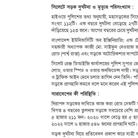
সিলেটে সড়ক দুর্ঘটনা ও মৃত্যুর পরিসংখ্যান :
হাইওয়ে পুলিশের তথ্য অনুযায়ী, মহাসড়কের সিল
সংখ্যা ১১২টি। এক বছরে দুর্ঘটনা বেড়েছে ২৭
দাঁড়িয়েছে ১২৩ জনে। আগের বছরের চেয়ে দুর্ঘটন
বাংলাদেশ ইউনিভার্সিটি অব ইঞ্জিনিয়ারিং এন্ড 
সহকারী অধ্যাপক কাজী মো. সাইফুন নেওয়াজ জা
রোড (পার্শ্ব রাস্তা) এবং সড়কে অটোরিকশার দাপট
সিলেট রেঞ্জ ডিআইজি কার্যালয়ের পুলিশ সুপার জ
লোড, ওভার স্পিড ও ওভার কনফিডেন্স দায়ী। 
ও ট্রাফিক আইন মেনে চলার তাগিদ দেন তিনি। পর
সড়কে প্রাণহানি কমবে বলে মনে করেন এই পুলিশ ক
সারাদেশের কী পরিস্থিতি :
নিরাপদ সড়কের দাবিতে কাজ করা রোড সেফটি ফা
বিগত ৪ বছরের তুলনায় সড়কে সবচেয়ে বেশি প্রা
৫ হাজার ২১১ জন। ২০২০ সালে বেড়ে হয় ৫ হা
২০২২ সালে ৬ হাজার ৫৪৮ জনের প্রাণহানি ঘটে।
সড়ক দুর্ঘটনা নিয়ে প্রতিবেদন প্রকাশ করে যাত্র