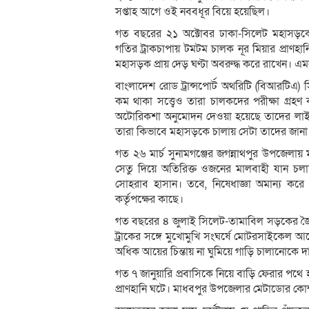
সপ্তাহ আগে ওই নববধূর বিয়ে হয়েছিল।
গত বছরের ২১ অক্টোবর ঢাকা-সিলেট মহাসড়কে
গতির ট্রাকচাপায় টমটম চালক নূর মিয়ার প্রাণ
মহাসড়ক প্রায় দেড় ঘণ্টা অবরুদ্ধ করে রাখেন। 
বাংলাদেশ রোড ট্রান্সপোর্ট অথরিটি (বিআরটি
কম থাকা সত্ত্বেও তারা চালকদের পরীক্ষা গ্র
অটোরিকশা অনুমোদন দেওয়া হয়েছে তাদের লাই
তারা কিভাবে মহাসড়কে চালায় সেটা তাদের জানা
গত ২৬ মার্চ সুনামগঞ্জের জগন্নাথপুর উপজেলায় ম
সেতু দিয়ে অতিরিক্ত ওজনের মালবাহী যান চল
সোহরাব হাসান। তবে, নিষেধাজ্ঞা অমান্য কর
কর্তৃপক্ষের কাছে।
গত বছরের ৪ জুলাই সিলেট-তামাবিল সড়কের জৈন্
ট্রাকের সঙ্গে মুখোমুখি সংঘর্ষে মোটরসাইকেল
অধিক আয়ের চিন্তায় না ঘুমিয়ে গাড়ি চালানোকে 
গত ৭ জানুয়ারি প্রবাসিকে নিয়ে বাড়ি ফেরার পথে 
প্রাণহানি ঘটে। মাধবপুর উপজেলার মেটাডোর কোম