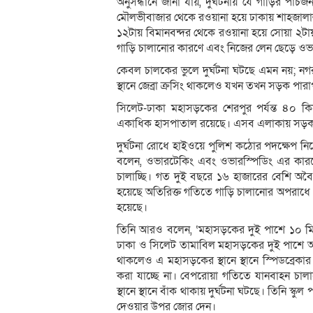
অনুসন্ধানে জানা যায়, দুর্ঘটনায় যে গাড়ির প
মৌলভীবাজার থেকে রওয়ানা হয়ে ঢাকায় শাহজালাল আ
১২টায় বিমানবন্দর থেকে রওয়ানা হয়ে সোয়া ২টায় 
গাড়ি চালানোর কারণে এবং নিজের লেন ছেড়ে ওভারট
কেবল চালকের ভুলে দুর্ঘটনা ঘটছে এমন নয়; নগ
স্থানে জেব্রা ক্রসিং থাকলেও যখন তখন সড়ক পারা
সিলেট-ঢাকা মহাসড়কের শেরপুর পর্যন্ত ৪০ 
একাধিক হাসপাতাল রয়েছে। এসব এলাকায় সড়ক পার
দুর্ঘটনা রোধে হাইওয়ে পুলিশ কঠোর পদক্ষেপ নিচ
বলেন, ওভারটেকিং এবং ওভারস্পিডিং এর কারণে
চালাচ্ছি। গত দুই বছরে ১৬ হাজারের বেশি অবৈধ
হয়েছে অতিরিক্ত গতিতে গাড়ি চালানোর অপরাধ
হয়েছে।
তিনি আরও বলেন, ‘মহাসড়কের দুই পাশে ১০ মি
ঢাকা ও সিলেট তামাবিল মহাসড়কের দুই পাশে অবৈ
থাকলেও এ মহাসড়কের স্থানে স্থানে স্পিডব্রে
করা যাচ্ছে না। বেপরোয়া গতিতে যানবাহন চালা
স্থানে স্থানে বাঁক থাকায় দুর্ঘটনা ঘটছে। তিনি স্কু
দেওয়ার উপর জোর দেন।