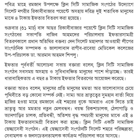
পবিত্র মাহে রমজান উপলক্ষে ক্লিন সিটি সামাজিক সংগঠের উদ্যোগে
সিলেট নগরীর রিকাবীবাজার পয়েন্টে অসহায় দরিদ্র দুই শতাধিক মানুষের
মাঝে ৪ টাকায় ইফতার বিতরণ করা হয়েছে।
শুক্রবার (৩১ মার্চ) বাদ আছর রিকাবীবাজার পয়েন্টে ক্লিন সিটি সামাজিক
সংগঠনের সভাপতি নাজিব আহমদের পরিচালনায় ইফতারসামগ্রী
বিতরণকালে প্রধান অতিথির বক্তব্য দেন সিলেট মহানগর আওয়ামী লীগের
সাংগঠনিক সম্পাদক ও জালালাবাদ রাগীব-রাবেয়া মেডিকেল কলেজের
উপ-পরিচালক ডা. আরমান আহমদ শিপলু।
ইফতার পূর্ববর্তী আলোচনা সভায় বক্তারা বলেন, ক্লিন সিটি সামাজিক
সংগঠন সবসময় অসহায় ও সুবিধাবঞ্চিত মানুষের পাশে দাঁড়াচ্ছে। তারই
ধারাবাহিকতায় এ বছর ৪ টাকায় ইফতার বিতরণের আয়োজন করেছে।
বক্তারা আরও বলেন, মানুষের প্রতি মানুষের মমতা আর ভালোবাসার চেয়ে
পৃথিবীতে বড় কোনো সম্পর্ক নেই। সাম্য আর ভ্রাতৃত্বের সুমহান বার্তা নিয়ে
হাজির হওয়া মাহে রমজানে এই শহরের বুকে আমরাও একে দিতে চাই
ভ্রাতৃত্ব আর মমতার নতুন মেলবন্ধন। বয়স্ক রিকশাচালক, ঠেলাগাড়ি ও
ভ্যানগাড়ির চালক, প্রতিবন্ধী, অতিশয় বৃদ্ধ পথচারী মানুষের মাঝে এই ৪
টাকায় ইফতারসামগ্রী বিতরণ করা হচ্ছে। ক্লিন সিটি একটি সামাজিক
স্বেচ্ছাসেবী সংগঠন। এই স্বেচ্ছাসেবী সংগঠনটি সিলেট শহরে পরিচ্ছন্নতা,
সেবামূলক ও জনসচেতনতামূলক কার্যক্রম পরিচালনা করে আসছে।