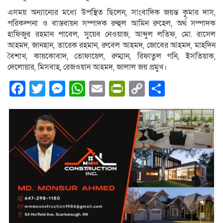
এসময় অন্যান্যের মধ্যে উপস্থিত ছিলেন, সাংবাদিক জয়ন্ত কুমার দাস,
পরিকল্পনা ও বাস্তবায়ন সম্পাদক রুহুল আমিন রুহেল, অর্থ সম্পাদক
হাফিজুর রহমান পাবেল, সুয়েব নেওয়াজ, আব্দুল লতিফ, মো. রাসেল
আহমদ, জানহান, তারেক রহমান, রুবেল আহমদ, জোবের আহমদ, মাহদিন
বৈশাখ, কায়কোবাদ, তোফায়েল, রুম্মান, রিফাতুল গনি, ইসতিয়াক,
দেলোয়ার, মিসবাহ, রেজওয়ান আহমদ, জালাল জয় প্রমুখ।
Facebook
Twitter
Messenger
WhatsApp
Email
PrintFriendly
Copy
Share
Link