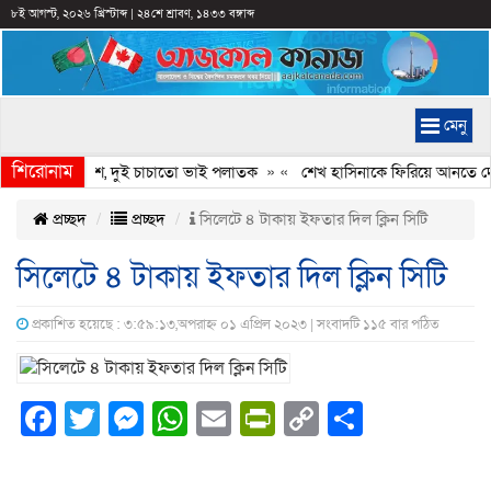
৮ই আগস্ট, ২০২৬ খ্রিস্টাব্দ
|
২৪শে শ্রাবণ, ১৪৩৩ বঙ্গাব্দ
মেনু
শিরোনাম
দল নেতার লাশ, দুই চাচাতো ভাই পলাতক
» «
শেখ হাসিনাকে ফিরিয়ে আনতে দেরি হ
প্রচ্ছদ
প্রচ্ছদ
সিলেটে ৪ টাকায় ইফতার দিল ক্লিন সিটি
সিলেটে ৪ টাকায় ইফতার দিল ক্লিন সিটি
প্রকাশিত হয়েছে : ৩:৫৯:১৩,অপরাহ্ন ০১ এপ্রিল ২০২৩ | সংবাদটি ১১৫ বার পঠিত
Facebook
Twitter
Messenger
WhatsApp
Email
PrintFriendly
Copy
Share
Link