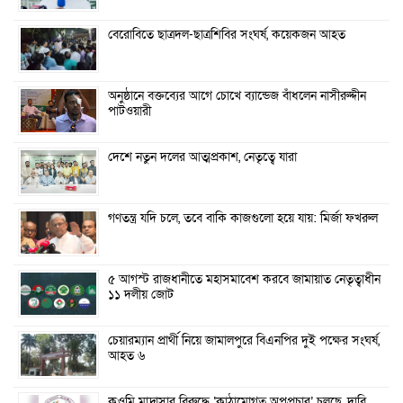
বেরোবিতে ছাত্রদল-ছাত্রশিবির সংঘর্ষ, কয়েকজন আহত
অনুষ্ঠানে বক্তব্যের আগে চোখে ব্যান্ডেজ বাঁধলেন নাসীরুদ্দীন
পাটওয়ারী
দেশে নতুন দলের আত্মপ্রকাশ, নেতৃত্বে যারা
গণতন্ত্র যদি চলে, তবে বাকি কাজগুলো হয়ে যায়: মির্জা ফখরুল
৫ আগস্ট রাজধানীতে মহাসমাবেশ করবে জামায়াত নেতৃত্বাধীন
১১ দলীয় জোট
চেয়ারম্যান প্রার্থী নিয়ে জামালপুরে বিএনপির দুই পক্ষের সংঘর্ষ,
আহত ৬
কওমি মাদ্রাসার বিরুদ্ধে ‘কাঠামোগত অপপ্রচার’ চলছে, দাবি