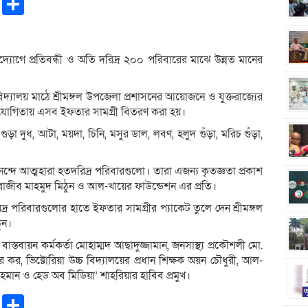
pp
ntFriendly
Copy
Share
Link
্যোগে প্রতিবন্ধী ও অতি দরিদ্র ২০০ পরিবারের মাঝে উন্নত মানের
 বিদ্যালয় মাঠে শ্রীমঙ্গল উপজেলা প্রশাসনের আয়োজনে ও যুক্তরাজ্যের
োগিতায় এসব ইফতার সামগ্রী বিতরণ করা হয়।
া দুধ, আটা, ময়দা, চিনি, মসুর ডাল, লবণ, হলুদ গুঁড়া, মরিচ গুঁড়া,
্দে আত্মহারা হতদরিদ্র পরিবারগুলো। তারা এজন্য কৃতজ্ঞতা প্রকাশ
ী রাজীব মাহমুদ মিঠুন ও আল-খায়ের ফাউন্ডেশন এর প্রতি।
িদ্র পরিবারগুলোর হাতে ইফতার সামগ্রীর প্যাকেট তুলে দেন শ্রীমঙ্গল
ুন।
বাস্তবায়ন কর্মকর্তা মোহাম্মদ আছাদুজ্জামান, জনসাস্থ্য প্রকৌশলী মো.
 কর, ভিক্টোরিয়া উচ্চ বিদ্যালয়ের প্রধান শিক্ষক অয়ন চৌধুরী, আল-
ান ও হেড অব মিডিয়া’ শাহরিয়ার হাবিব প্রমুখ।
pp
ntFriendly
Copy
Share