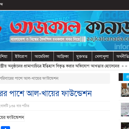
্দ
শিয়া
ইউরোপ
আমেরিকা
আফ্রিকা
মুক্তমত
খেলাধুলা
অর্থনীতি
রীয় অনুষ্ঠানের প্রামাণ্যচিত্রে ইতিহাস বিকৃত করার অভিযোগ আখতার হোসেনের
» «
বের
প
র পরিবারের পাশে আল-খায়ের ফাউন্ডেশন
বারের পাশে আল-খায়ের ফাউন্ডেশন
সংবাদটি ১৩৪ বার পঠিত