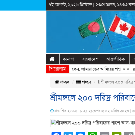
৭ই আগস্ট, ২০২৬ খ্রিস্টাব্দ
|
২৩শে শ্রাবণ, ১৪৩৩ বঙ্গাব
কানাডা
বাংলাদেশ
আন্তর্জাতিক
এ
শিরোনাম
েখ হাসিনাকে ফিরিয়ে আনতে দেরি হচ্ছে কেন, জামায়াতের আমিরের প্রশ্ন
» «
রাষ্ট্
প্রচ্ছদ
প্রচ্ছদ
শ্রীমঙ্গলে ২০০ দরিদ্
শ্রীমঙ্গলে ২০০ দরিদ্র পরি
প্রকাশিত হয়েছে : ১:২১:২১,অপরাহ্ন ০২ এপ্রিল ২০২৩ | 