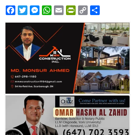
Facebook
Twitter
Messenger
WhatsApp
Email
PrintFriendly
Copy
Share
Link