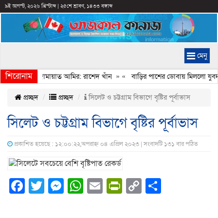
৯ই আগস্ট, ২০২৬ খ্রিস্টাব্দ
|
২৫শে শ্রাবণ, ১৪৩৩ বঙ্গাব্দ
মেনু
শিরোনাম
বেইমানি করেন জামায়াত আমির: রাশেদ খাঁন
» «
বাড়ির পাশের ডোবায় মিললো যুবদল 
প্রচ্ছদ
প্রচ্ছদ
সিলেট ও চট্টগ্রাম বিভাগে বৃষ্টির পূর্বাভাস
সিলেট ও চট্টগ্রাম বিভাগে বৃষ্টির পূর্বাভাস
প্রকাশিত হয়েছে : ১২:০০:২২,অপরাহ্ন ০৪ এপ্রিল ২০২৩ | সংবাদটি ১৩১ বার পঠিত
Facebook
Twitter
Messenger
WhatsApp
Email
PrintFriendly
Copy
Share
Link