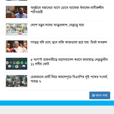
অনুষ্ঠানে বক্তব্যের আগে চোখে ব্যান্ডেজ বাঁধলেন নাসীরুদ্দীন
পাটওয়ারী
দেশে নতুন দলের আত্মপ্রকাশ, নেতৃত্বে যারা
গণতন্ত্র যদি চলে, তবে বাকি কাজগুলো হয়ে যায়: মির্জা ফখরুল
৫ আগস্ট রাজধানীতে মহাসমাবেশ করবে জামায়াত নেতৃত্বাধীন
১১ দলীয় জোট
চেয়ারম্যান প্রার্থী নিয়ে জামালপুরে বিএনপির দুই পক্ষের সংঘর্ষ,
আহত ৬
আরও খবর