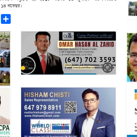
১৪ নভেম্বর।
pp
ntFriendly
Copy
Share
Link