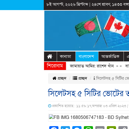
৮ই আগস্ট, ২০২৬ খ্রিস্টাব্দ
|
২৪শে শ্রাবণ, ১৪৩৩ বঙ্গা
কানাডা
বাংলাদেশ
আন্তর্জাতিক
এ
শিরোনাম
গণঅভ্যুত্থানের সঙ্গে প্রথম বেইমানি করেন জামায়াত আমির: রাশেদ খাঁন
» «
বাড়ির 
প্রচ্ছদ
প্রচ্ছদ
সিলেটসহ ৫ সিটির ভ
সিলেটসহ ৫ সিটির ভোটের 
প্রকাশিত হয়েছে : ১১:৫৯:১৭,অপরাহ্ন ০৩ এপ্রিল ২০২৩ |