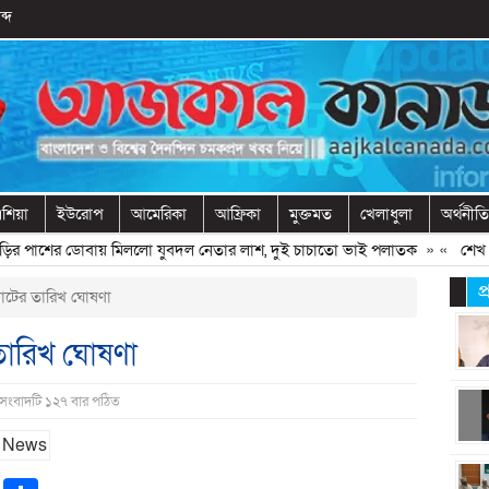
ব্দ
শিয়া
ইউরোপ
আমেরিকা
আফ্রিকা
মুক্তমত
খেলাধুলা
অর্থনীতি
পাশের ডোবায় মিললো যুবদল নেতার লাশ, দুই চাচাতো ভাই পলাতক
» «
শেখ হাসিন
প
োটের তারিখ ঘোষণা
তারিখ ঘোষণা
 সংবাদটি ১২৭ বার পঠিত