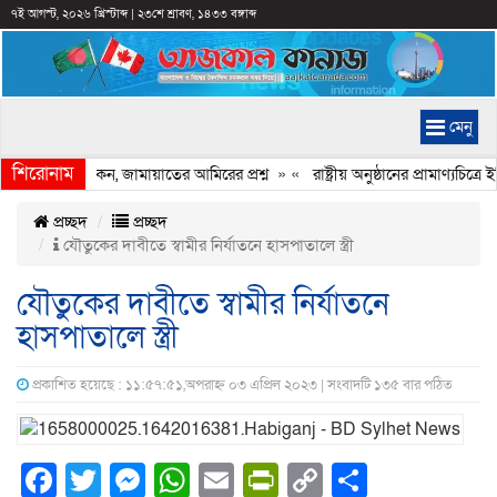
৭ই আগস্ট, ২০২৬ খ্রিস্টাব্দ
|
২৩শে শ্রাবণ, ১৪৩৩ বঙ্গাব্দ
মেনু
শিরোনাম
েরি হচ্ছে কেন, জামায়াতের আমিরের প্রশ্ন
» «
রাষ্ট্রীয় অনুষ্ঠানের প্রামাণ্যচিত
প্রচ্ছদ
প্রচ্ছদ
যৌতুকের দাবীতে স্বামীর নির্যাতনে হাসপাতালে স্ত্রী
যৌতুকের দাবীতে স্বামীর নির্যাতনে
হাসপাতালে স্ত্রী
প্রকাশিত হয়েছে : ১১:৫৭:৫১,অপরাহ্ন ০৩ এপ্রিল ২০২৩ | সংবাদটি ১৩৫ বার পঠিত
Facebook
Twitter
Messenger
WhatsApp
Email
PrintFriendly
Copy
Share