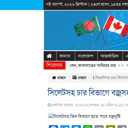
৭ই আগস্ট, ২০২৬ খ্রিস্টাব্দ
|
২৩শে শ্রাবণ, ১৪৩৩ বঙ্গাব
কানাডা
বাংলাদেশ
আন্তর্জাতিক
এ
শিরোনাম
শেখ হাসিনাকে ফিরিয়ে আনতে দেরি হচ্ছে কেন, জামায়াতের আমিরের প্রশ্ন
» «
রাষ্ট
প্রচ্ছদ
প্রচ্ছদ
সিলেটসহ চার বিভাগে 
সিলেটসহ চার বিভাগে বজ্রসহ
প্রকাশিত হয়েছে : ২:৩২:৪২,অপরাহ্ন ০৪ এপ্রিল ২০২৩ | 