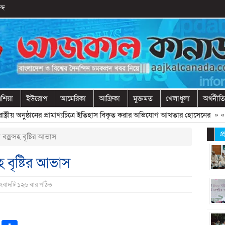
্দ
শিয়া
ইউরোপ
আমেরিকা
আফ্রিকা
মুক্তমত
খেলাধুলা
অর্থনীতি
্রীয় অনুষ্ঠানের প্রামাণ্যচিত্রে ইতিহাস বিকৃত করার অভিযোগ আখতার হোসেনের
» «
বে
প
বজ্রসহ বৃষ্টির আভাস
 বৃষ্টির আভাস
সংবাদটি ১২৬ বার পঠিত