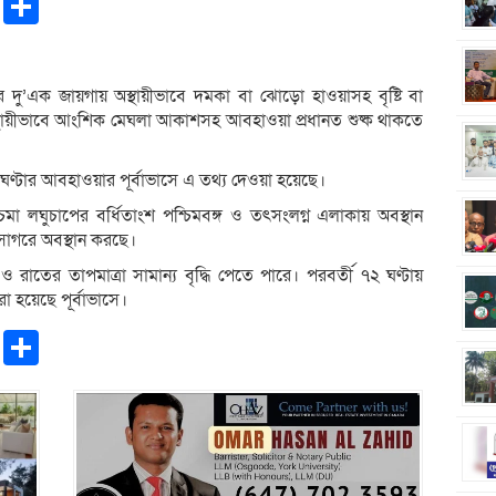
pp
ntFriendly
Copy
Share
Link
দু’এক জায়গায় অস্থায়ীভাবে দমকা বা ঝোড়ো হাওয়াসহ বৃষ্টি বা
 অস্থায়ীভাবে আংশিক মেঘলা আকাশসহ আবহাওয়া প্রধানত শুষ্ক থাকতে
 ঘণ্টার আবহাওয়ার পূর্বাভাসে এ তথ্য দেওয়া হয়েছে।
া লঘুচাপের বর্ধিতাংশ পশ্চিমবঙ্গ ও তৎসংলগ্ন এলাকায় অবস্থান
পসাগরে অবস্থান করছে।
 রাতের তাপমাত্রা সামান্য বৃদ্ধি পেতে পারে। পরবর্তী ৭২ ঘণ্টায়
া হয়েছে পূর্বাভাসে।
pp
ntFriendly
Copy
Share
Link