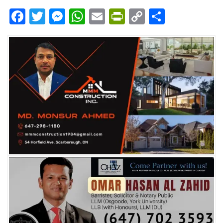
Facebook
Twitter
Messenger
WhatsApp
Email
PrintFriendly
Copy
Share
Link