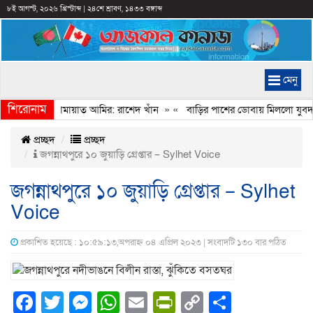
৮ই আগস্ট, ২০২৬ খ্রিস্টাব্দ
|
২৪শে শ্রাবণ, ১৪৩৩ বঙ্গাব্দ
মেনু
শিরোনাম
বেইমানি করেন জামায়াত আমির: রাশেদ খাঁন
» «
বাড়ির পাশের ডোবায় মিললো যুবদল 
প্রচ্ছদ
প্রচ্ছদ
জগন্নাথপুরে ১০ জুয়াড়ি গ্রেপ্তার – Sylhet Voice
জগন্নাথপুরে ১০ জুয়াড়ি গ্রেপ্তার – Sylhet
Voice
প্রকাশিত হয়েছে : ১০:৫৯:১৩,অপরাহ্ন ০৪ এপ্রিল ২০২৩ | সংবাদটি ১৩০ বার পঠিত
Facebook
Twitter
Messenger
WhatsApp
Email
PrintFriendly
Copy
Share