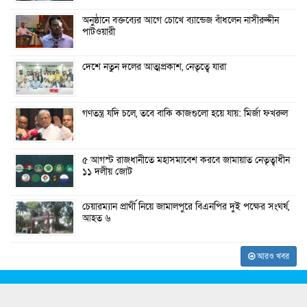
অনুষ্ঠানে বক্তব্যের আগে চোখে ব্যান্ডেজ বাঁধলেন নাসীরুদ্দীন
পাটওয়ারী
দেশে নতুন দলের আত্মপ্রকাশ, নেতৃত্বে যারা
গণতন্ত্র যদি চলে, তবে বাকি কাজগুলো হয়ে যায়: মির্জা ফখরুল
৫ আগস্ট রাজধানীতে মহাসমাবেশ করবে জামায়াত নেতৃত্বাধীন
১১ দলীয় জোট
চেয়ারম্যান প্রার্থী নিয়ে জামালপুরে বিএনপির দুই পক্ষের সংঘর্ষ,
আহত ৬
আরও খবর