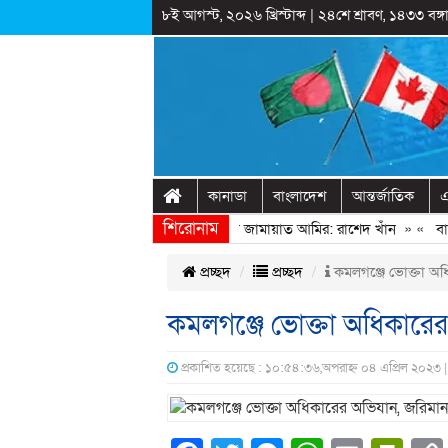
৮ই আগস্ট, ২০২৬ খ্রিস্টাব্দ
|
২৪শে শ্রাবণ, ১৪৩৩ বঙ্গা
কানাডা
বাংলাদেশ
আন্তর্জাতিক
এ
শিরোনাম
গণঅভ্যুত্থানের সঙ্গে প্রথম বেইমানি করেন জামায়াত আমির: রাশেদ খাঁন
» «
বাড়ির 
প্রচ্ছদ
প্রচ্ছদ
কমলগঞ্জে ভোক্তা অধ
কমলগঞ্জে ভোক্তা অধিকারে
প্রকাশিত হয়েছে : ১০:৫৪:৩৬,অপরাহ্ন ০৪ এপ্রিল ২০২৩ 