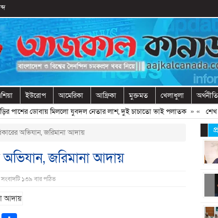
ব্দ
শিয়া
ইউরোপ
আমেরিকা
আফ্রিকা
মুক্তমত
খেলাধুলা
অর্থনীতি
পাশের ডোবায় মিললো যুবদল নেতার লাশ, দুই চাচাতো ভাই পলাতক
» «
শেখ হাসি
প
িকারের অভিযান, জরিমানা আদায়
র অভিযান, জরিমানা আদায়
| সংবাদটি ১৩৯ বার পঠিত