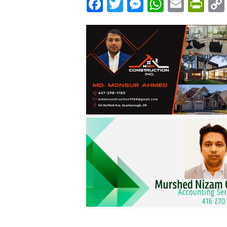
Facebook
Twitter
Messenger
WhatsA
Email
Pri