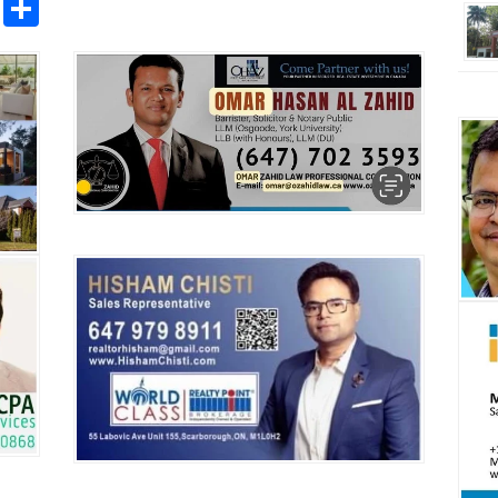
pp
ntFriendly
Copy
Share
Link