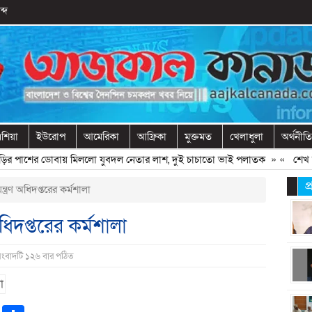
ব্দ
শিয়া
ইউরোপ
আমেরিকা
আফ্রিকা
মুক্তমত
খেলাধুলা
অর্থনীতি
পাশের ডোবায় মিললো যুবদল নেতার লাশ, দুই চাচাতো ভাই পলাতক
» «
শেখ হাসিন
প
্ত্রণ অধিদপ্তরের কর্মশালা
অধিদপ্তরের কর্মশালা
সংবাদটি ১২৬ বার পঠিত