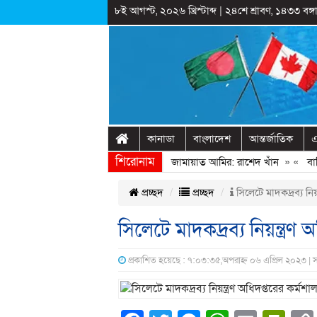
৮ই আগস্ট, ২০২৬ খ্রিস্টাব্দ
|
২৪শে শ্রাবণ, ১৪৩৩ বঙ্গা
কানাডা
বাংলাদেশ
আন্তর্জাতিক
এ
শিরোনাম
গণঅভ্যুত্থানের সঙ্গে প্রথম বেইমানি করেন জামায়াত আমির: রাশেদ খাঁন
» «
বাড়ির 
প্রচ্ছদ
প্রচ্ছদ
সিলেটে মাদকদ্রব্য নিয়ন
সিলেটে মাদকদ্রব্য নিয়ন্ত্রণ 
প্রকাশিত হয়েছে : ৭:০৩:৩৫,অপরাহ্ন ০৬ এপ্রিল ২০২৩ | 