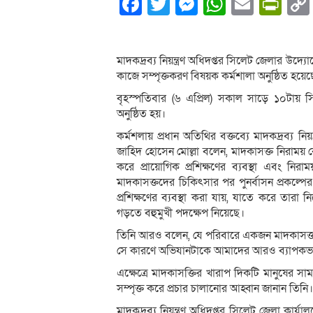
Facebook
Twitter
Messenger
WhatsA
Email
Pri
মাদকদ্রব্য নিয়ন্ত্রণ অধিদপ্তর সিলেট জেলার উদ
কাজে সম্পৃক্তকরণ বিষয়ক কর্মশালা অনুষ্ঠিত হয়েছ
বৃহস্পতিবার (৬ এপ্রিল) সকাল সাড়ে ১০টায় সিলে
অনুষ্ঠিত হয়।
কর্মশলায় প্রধান অতিথির বক্তব্যে মাদকদ্রব্য নি
জাহিদ হোসেন মোল্লা বলেন, মাদকাসক্ত নিরাময় 
করে প্রায়োগিক প্রশিক্ষণের ব্যবস্থা এবং নির
মাদকাসক্তদের চিকিৎসার পর পুনর্বাসন প্রকল্পের 
প্রশিক্ষণের ব্যবস্থা করা যায়, যাতে করে তার
গড়তে বহুমুখী পদক্ষেপ নিয়েছে।
তিনি আরও বলেন, যে পরিবারে একজন মাদকাসক্ত 
সে কারণে অভিযানটাকে আমাদের আরও ব্যাপকভা
এক্ষেত্রে মাদকাসক্তির খারাপ দিকটি মানুষের স
সম্পৃক্ত করে প্রচার চালানোর আহ্বান জানান তিনি।
মাদকদ্রব্য নিয়ন্ত্রণ অধিদপ্তর সিলেট জেলা কার