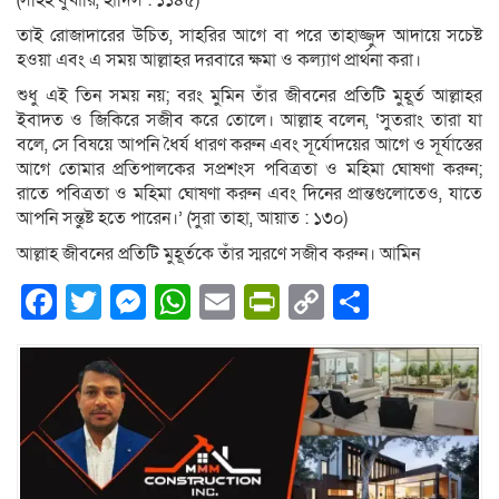
(সহিহ বুখারি, হাদিস : ১১৪৫)
তাই রোজাদারের উচিত, সাহরির আগে বা পরে তাহাজ্জুদ আদায়ে সচেষ্ট
হওয়া এবং এ সময় আল্লাহর দরবারে ক্ষমা ও কল্যাণ প্রার্থনা করা।
শুধু এই তিন সময় নয়; বরং মুমিন তাঁর জীবনের প্রতিটি মুহূর্ত আল্লাহর
ইবাদত ও জিকিরে সজীব করে তোলে। আল্লাহ বলেন, ‘সুতরাং তারা যা
বলে, সে বিষয়ে আপনি ধৈর্য ধারণ করুন এবং সূর্যোদয়ের আগে ও সূর্যাস্তের
আগে তোমার প্রতিপালকের সপ্রশংস পবিত্রতা ও মহিমা ঘোষণা করুন;
রাতে পবিত্রতা ও মহিমা ঘোষণা করুন এবং দিনের প্রান্তগুলোতেও, যাতে
আপনি সন্তুষ্ট হতে পারেন।’ (সুরা তাহা, আয়াত : ১৩০)
আল্লাহ জীবনের প্রতিটি মুহূর্তকে তাঁর স্মরণে সজীব করুন। আমিন
Facebook
Twitter
Messenger
WhatsApp
Email
PrintFriendly
Copy
Share
Link