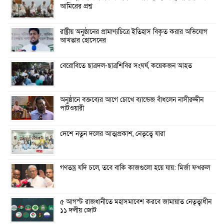
আমিরের প্রশ্ন
রাষ্ট্রীয় অনুষ্ঠানের প্রামাণ্যচিত্রে ইতিহাস বিকৃত করার অভিযোগ
আখতার হোসেনের
বেরোবিতে ছাত্রদল-ছাত্রশিবির সংঘর্ষ, কয়েকজন আহত
অনুষ্ঠানে বক্তব্যের আগে চোখে ব্যান্ডেজ বাঁধলেন নাসীরুদ্দীন
পাটওয়ারী
দেশে নতুন দলের আত্মপ্রকাশ, নেতৃত্বে যারা
গণতন্ত্র যদি চলে, তবে বাকি কাজগুলো হয়ে যায়: মির্জা ফখরুল
৫ আগস্ট রাজধানীতে মহাসমাবেশ করবে জামায়াত নেতৃত্বাধীন
১১ দলীয় জোট