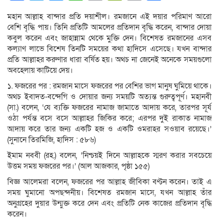
Link
মহান আল্লাহ বান্দার প্রতি দয়াশীল। রমজানে এই দয়ার পরিমাণ আরো
বেশি বৃদ্ধি পায়। তিনি প্রতিটি আমলের প্রতিদান বৃদ্ধি করেন, বান্দার দোয়া
কবুল করেন এবং জাহান্নাম থেকে মুক্তি দেন। বিশেষত রমজানের এসব
কল্যাণ লাভে বিশেষ তিনটি সময়ের কথা হাদিসে এসেছে। যখন বান্দার
প্রতি আল্লাহর করুণার ধারা বর্ষিত হয়। অথচ না জেনেই অনেকে সময়গুলো
অবহেলায় কাটিয়ে দেয়।
১. ফজরের পর : রমজান মাসে ফজরের পর বেশির ভাগ মানুষ ঘুমিয়ে থাকে।
অথচ ইবাদত-বন্দেগি ও দোয়ার জন্য সময়টি অত্যন্ত গুরুত্বপূর্ণ। মহানবী
(সা.) বলেন, ‘যে ব্যক্তি ফজরের নামাজ জামাতে আদায় করে, তারপর সূর্য
ওঠা পর্যন্ত বসে বসে আল্লাহর জিকির করে; এরপর দুই রাকাত নামাজ
আদায় করে তার জন্য একটি হজ ও একটি ওমরাহর সওয়াব রয়েছে।’
(সুনানে তিরমিজি, হাদিস : ৫৮৬)
ইমাম নববী (রহ.) বলেন, ‘নিশ্চয়ই দিনে আল্লাহকে স্মরণ করার সবচেয়ে
উত্তম সময় ফজরের পর।’ (আল আজকার, পৃষ্ঠা ১৫৫)
বিজ্ঞ আলেমরা বলেন, ফজরের পর আল্লাহ জীবিকা বণ্টন করেন। তাই এ
সময় ঘুমানো অপছন্দনীয়। বিশেষত রমজান মাসে, যখন আল্লাহ তাঁর
অনুগ্রহের দুয়ার উন্মুক্ত করে দেন এবং প্রতিটি নেক কাজের প্রতিদান বৃদ্ধি
করেন।