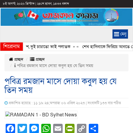
৮ই আগস্ট, ২০২৬ খ্রিস্টাব্দ
|
২৪শে শ্রাবণ, ১৪৩৩ বঙ্গাব্দ
মেনু
শিরোনাম
দল নেতার লাশ, দুই চাচাতো ভাই পলাতক
» «
শেখ হাসিনাকে ফিরিয়ে আনতে দেরি হচ
প্রচ্ছদ
প্রচ্ছদ
পবিত্র রমজান মাসে দোয়া কবুল হয় যে তিন সময়
পবিত্র রমজান মাসে দোয়া কবুল হয় যে
তিন সময়
প্রকাশিত হয়েছে : ১১:১৯:২৪,অপরাহ্ন ০৬ এপ্রিল ২০২৩ | সংবাদটি ১৩৩ বার পঠিত
Facebook
Twitter
Messenger
WhatsApp
Email
PrintFriendly
Copy
Share