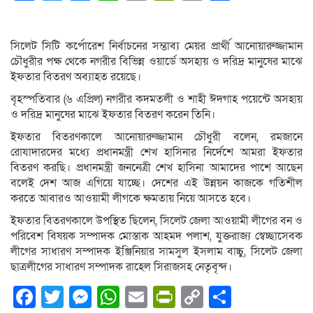
Link
সিলেট সিটি কর্পোরেশ নির্বাচনের সম্ভাব্য মেয়র প্রার্থী আনোয়ারুজ্জামান
চৌধুরীর পক্ষ থেকে নগরীর বিভিন্ন ওয়ার্ডে অসহায় ও দরিদ্র মানুষের মাঝে
ইফতার বিতরণ অব্যাহত রয়েছে।
বৃহস্পতিবার (৬ এপ্রিল) নগরীর কদমতলী ও শাহী ঈদগাহ পয়েন্টে অসহায়
ও দরিদ্র মানুষের মাঝে ইফতার বিতরণ করেন তিনি।
ইফতার বিতরণকালে আনোয়ারুজ্জামান চৌধুরী বলেন, রমজানে
রোযাদারদের মধ্যে প্রধানমন্ত্রী শেখ হাসিনার নির্দেশে আমরা ইফতার
বিতরণ করছি। প্রধানমন্ত্রী জননেত্রী শেখ হাসিনা আমাদের পাশে আছেন
বলেই দেশ আজ এগিয়ে যাচ্ছে। দেশের এই উন্নয়ন কাজকে গতিশীল
করতে আবারও আওয়ামী লীগকে ক্ষমতায় নিয়ে আসতে হবে।
ইফতার বিতরণকালে উপস্থিত ছিলেন, সিলেট জেলা আওয়ামী লীগের বন ও
পরিবেশ বিষয়ক সম্পাদক মোস্তাক আহমদ পলাশ, যুক্তরাজ্য স্বেচ্ছাসেবক
লীগের সাধারণ সম্পাদক ইঞ্জিনিয়ার সামসুল ইসলাম বাচ্চু, সিলেট জেলা
ছাত্রলীগের সাধারণ সম্পাদক রাহেল সিরাজসহ নেতৃবৃন্দ।
Facebook
Twitter
Messenger
WhatsApp
Email
PrintFriendly
Copy
Share