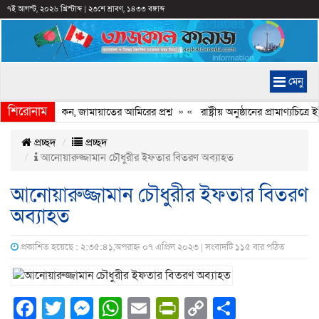
৭ই আগস্ট, ২০২৬ খ্রিস্টাব্দ
|
২৩শে শ্রাবণ, ১৪৩৩ বঙ্গাব্দ
মেনু
শিরোনাম
েরি হচ্ছে কেন, জামায়াতের আমিরের প্রশ্ন
» «
রাষ্ট্রীয় অনুষ্ঠানের প্রামাণ্যচি
প্রচ্ছদ
প্রচ্ছদ
আনোয়ারুজ্জামান চৌধুরীর ইফতার বিতরণ অব্যাহত
আনোয়ারুজ্জামান চৌধুরীর ইফতার বিতরণ
অব্যাহত
প্রকাশিত হয়েছে : ২:৩৫:৪১,অপরাহ্ন ০৭ এপ্রিল ২০২৩ | সংবাদটি ১১৫ বার পঠিত
Facebook
Twitter
Messenger
WhatsApp
Email
PrintFriendly
Copy
Share