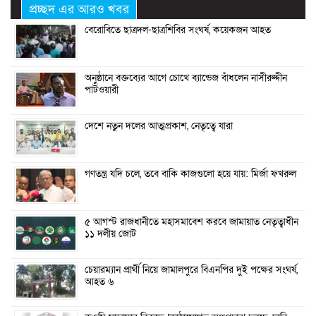
প্রচ্ছদ এর আরও খবর
বেরোবিতে ছাত্রদল-ছাত্রশিবির সংঘর্ষ, কয়েকজন আহত
অনুষ্ঠানে বক্তব্যের আগে চোখে ব্যান্ডেজ বাঁধলেন নাসীরুদ্দীন
পাটওয়ারী
দেশে নতুন দলের আত্মপ্রকাশ, নেতৃত্বে যারা
গণতন্ত্র যদি চলে, তবে বাকি কাজগুলো হয়ে যায়: মির্জা ফখরুল
৫ আগস্ট রাজধানীতে মহাসমাবেশ করবে জামায়াত নেতৃত্বাধীন
১১ দলীয় জোট
চেয়ারম্যান প্রার্থী নিয়ে জামালপুরে বিএনপির দুই পক্ষের সংঘর্ষ,
আহত ৬