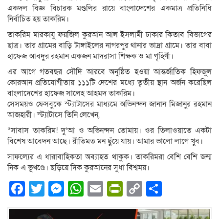
একদল বিজ্ঞ বিচারক মণ্ডলির রায়ে বাংলাদেশের একমাত্র প্রতিনিধি
নির্বাচিত হয় তাকরিম।
তাকরিম মারকাযু ফয়জিল কুরআন আল ইসলামী ঢাকার কিতাব বিভাগের
ছাত্র। তার গ্রামের বাড়ি টাঙ্গাইলের নাগরপুর থানার ভাদ্রা গ্রামে। তার বাবা
হাফেজ আবদুর রহমান একজন মাদরাসা শিক্ষক ও মা গৃহিণী।
এর আগে গতবছর সৌদি আরবে অনুষ্ঠিত হওয়া আন্তর্জাতিক হিফজুল
কোরআন প্রতিযোগীতায় ১১১টি দেশের মধ্যে তৃতীয় স্থান অর্জন করেছিল
বাংলাদেশের হাফেজ সালেহ আহমদ তাকরিম।
সেসময়ও ফেসবুকে স্ট্যাটাসের মাধ্যমে অভিনন্দন জানান মিজানুর রহমান
আজহারী। স্ট্যাটাসে তিনি লেখেন,
“সাবাস তাকরিম! দু’আ ও অভিনন্দন তোমায়। ওর তিলাওয়াতে একটা
বিশেষ আবেদন আছে। রীতিমত মন ছুঁয়ে যায়। আমার ভালো লাগে খুব।
সাফল্যের এ ধারাবাহিকতা অব্যাহত থাকুক। তাকরিমরা বেশি বেশি জন্ম
নিক এ ভূখণ্ডে। ছড়িয়ে দিক কুরআনের সুধা বিশ্বময়।
Facebook
Twitter
Messenger
WhatsApp
Email
PrintFriendly
Copy
Share
Link