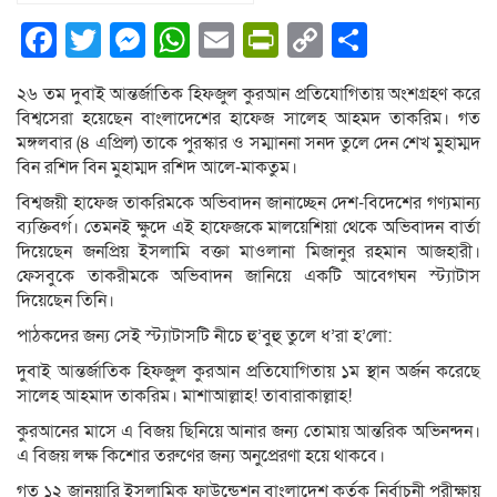
Facebook
Twitter
Messenger
WhatsApp
Email
PrintFriendly
Copy
Share
Link
২৬ তম দুবাই আন্তর্জাতিক হিফজুল কুরআন প্রতিযোগিতায় অংশগ্রহণ করে
বিশ্বসেরা হয়েছেন বাংলাদেশের হাফেজ সালেহ আহমদ তাকরিম। গত
মঙ্গলবার (৪ এপ্রিল) তাকে পুরস্কার ও সম্মাননা সনদ তুলে দেন শেখ মুহাম্মদ
বিন রশিদ বিন মুহাম্মদ রশিদ আলে-মাকতুম।
বিশ্বজয়ী হাফেজ তাকরিমকে অভিবাদন জানাচ্ছেন দেশ-বিদেশের গণ্যমান্য
ব্যক্তিবর্গ। তেমনই ক্ষুদে এই হাফেজকে মালয়েশিয়া থেকে অভিবাদন বার্তা
দিয়েছেন জনপ্রিয় ইসলামি বক্তা মাওলানা মিজানুর রহমান আজহারী।
ফেসবুকে তাকরীমকে অভিবাদন জানিয়ে একটি আবেগঘন স্ট্যাটাস
দিয়েছেন তিনি।
পাঠকদের জন্য সেই স্ট্যাটাসটি নীচে হু’বুহু তুলে ধ’রা হ’লো:
দুবাই আন্তর্জাতিক হিফজুল কুরআন প্রতিযোগিতায় ১ম স্থান অর্জন করেছে
সালেহ আহমাদ তাকরিম। মাশাআল্লাহ! তাবারাকাল্লাহ!
কুরআনের মাসে এ বিজয় ছিনিয়ে আনার জন্য তোমায় আন্তরিক অভিনন্দন।
এ বিজয় লক্ষ কিশোর তরুণের জন্য অনুপ্রেরণা হয়ে থাকবে।
গত ১২ জানুয়ারি ইসলামিক ফাউন্ডেশন বাংলাদেশ কর্তৃক নির্বাচনী পরীক্ষায়