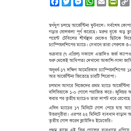
Facebook
Twitter
Messenger
WhatsA
Email
Pri
স্বর্ণযুগ চলছে আর্জেন্টিনা ফুটবলে। সর্বশেষ ক
গড়ার ষোলকলা পূর্ণ করেছে। মরুর বুকে ঝড় তুলে স
পয়েন্ট টেবিলের শীর্ষস্থান থেকেও ছিটকে দি
চ্যাম্পিয়নশিপের ম্যাচে। সেখানে তারা পেরুকে ৩
শুক্রবার (৭ এপ্রিল) সকালে এস্তাদিও জর্জ ক্যা
শুরু থেকেই আধিপত্য দেখানো আকাশি-সাদা জার্সি
অনুর্ধ্ব-১৭ দক্ষিণ আমেরিকান চ্যাম্পিয়নশিপের ১৯
আর আর্জেন্টিনা জিতেছে চারটি শিরোপা।
চলমান আসরে নিজেদের প্রথম ম্যাচে আর্জেন্টিন
বলিভিয়াকে ১-০ গোলে পরাজিত করে। জুনিয়র আর্জেন
করার পর তৃতীয় ম্যাচেও তারা দাপট ধরে রেখেছে
এদিন ম্যাচের ১৭ মিনিটে গোল পেয়ে যায় আর্
উত্তরসূরীরা। এরপর ২২ মিনিটে ব্যবধান বাড়ান অগ
তৃতীয় গোল করেন ক্লাউদিও ইচেভেরি।
প্রথম হাফে এই তিন গোলের ব্যবধানে এগিয়ে 