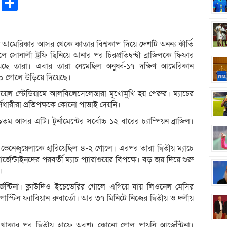
pp
ntFriendly
Copy
Share
Link
োপা আমেরিকার আসর থেকে কাতার বিশ্বকাপ দিয়ে দেশটি অনন্য কীর্তি
োনালী ট্রফি ছিনিয়ে আনার পর চিরপ্রতিদ্বন্দ্বী ব্রাজিলকে ফিফার
য়েছে তারা। এবার তারা নেমেছিল অনুর্ধ্ব-১৭ দক্ষিণ আমেরিকান
-০ গোলে উড়িয়ে দিয়েছে।
পওয়েল স্টেডিয়ামে আলবিলেসেলেস্তারা মুখোমুখি হয় পেরুর। ম্যাচের
ধারীরা প্রতিপক্ষকে কোনো পাত্তাই দেয়নি।
তম আসর এটি। টুর্নামেন্টের সর্বোচ্চ ১২ বারের চ্যাম্পিয়ন ব্রাজিল।
া ভেনেজুয়েলাকে হারিয়েছিল ৪-২ গোলে। এরপর তারা দ্বিতীয় ম্যাচে
্টাইনদের পরবর্তী ম্যাচ প্যারাগুয়ের বিপক্ষে। বড় জয় দিয়ে শুরু
।
জেন্টিনা। ক্লাউদিও ইচেভেরির গোলে এগিয়ে যায় লিওনেল মেসির
াস্টিন ফ্যাবিয়ান রুবার্তো। আর ৩৭ মিনিটে নিজের দ্বিতীয় ও দলীয়
থাকার পর দ্বিতীয় হাফে অবশ্য কোনো গোল পায়নি আর্জেন্টিনা।