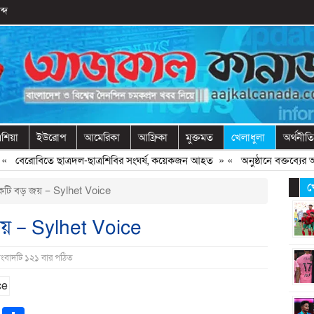
ব্দ
শিয়া
ইউরোপ
আমেরিকা
আফ্রিকা
মুক্তমত
খেলাধুলা
অর্থনীতি
বেরোবিতে ছাত্রদল-ছাত্রশিবির সংঘর্ষ, কয়েকজন আহত
» «
অনুষ্ঠানে বক্তব্যের আগে
খ
েকটি বড় জয় – Sylhet Voice
জয় – Sylhet Voice
সংবাদটি ১২১ বার পঠিত