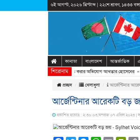
৬ই আগস্ট, ২০২৬ খ্রিস্টাব্দ
|
২২শে শ্রাবণ, ১৪৩৩ বঙ্গা
কানাডা
বাংলাদেশ
আন্তর্জাতিক
এ
শিরোনাম
্ট্রীয় অনুষ্ঠানের প্রামাণ্যচিত্রে ইতিহাস বিকৃত করার অভিযোগ আখতার হোসেনের
» «
প্রচ্ছদ
খেলাধুলা
আর্জেন্টিনার আর
আর্জেন্টিনার আরেকটি বড় 
প্রকাশিত হয়েছে : ২:৩০:০৩,অপরাহ্ন ০৭ এপ্রিল ২০২৩ | 