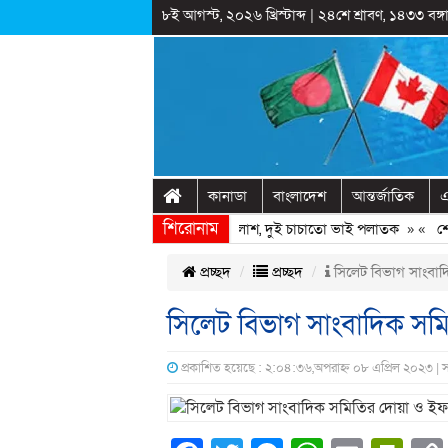
৮ই আগস্ট, ২০২৬ খ্রিস্টাব্দ
|
২৪শে শ্রাবণ, ১৪৩৩ বঙ্গা
কানাডা
বাংলাদেশ
আন্তর্জাতিক
এ
শিরোনাম
ড়ির পাশের ডোবায় মিললো যুবদল নেতার লাশ, দুই চাচাতো ভাই পলাতক
» «
শেখ হ
প্রচ্ছদ
প্রচ্ছদ
সিলেট বিভাগ সাংবা
সিলেট বিভাগ সাংবাদিক স
প্রকাশিত হয়েছে : ২:০৪:৩৬,অপরাহ্ন ০৮ এপ্রিল ২০২৩ | 