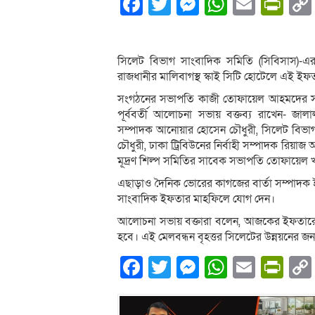
Facebook
Twitter
Messenger
WhatsA
Email
Pri
সিলেট বিভাগ সাংবাদিক সমিতি (সিবিসাস)-এর 
রাজধানীর মালিবাগস্থ স্কাই সিটি হোটেলে এই ইফ
সংগঠনের সভাপতি কাজী তোফায়েল আহমদের সভা
পূর্ববর্তী আলোচনা সভায় বক্তব্য রাখেন- জ
সম্পাদক আনোয়ার হোসেন চৌধুরী, সিলেট বিভাগ উন
চৌধুরী, ঢাকা ট্রিবিউনের নির্বাহী সম্পাদক রিয়
মূদ্রণ শিল্প সমিতির সাবেক সভাপতি তোফায়েল খ
এছাড়াও দৈনিক ভোরের কাগজের বার্তা সম্পাদক 
সাংবাদিক ইফতার মাহফিলে যোগ দেন।
আলোচনা সভায় বক্তারা বলেন, আজকের ইফতারের ম
হবে। এই মেলবন্ধন বৃহত্তর সিলেটের উন্নয়নের জ
Facebook
Twitter
Messenger
WhatsA
Email
Pri