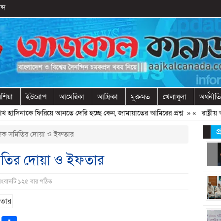
ব্দ
শিয়া
ইউরোপ
আমেরিকা
আফ্রিকা
মুক্তমত
খেলাধুলা
অর্থনীতি
াসিনাকে ফিরিয়ে আনতে দেরি হচ্ছে কেন, জামায়াতের আমিরের প্রশ্ন
» «
রাষ্ট্রীয় 
প
দিক সমিতির দোয়া ও ইফতার
মিতির দোয়া ও ইফতার
সংবাদটি ১২৫ বার পঠিত