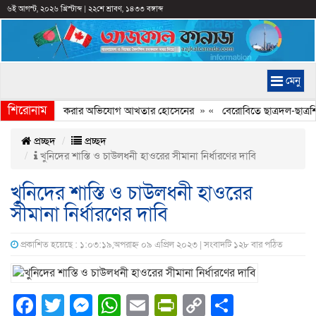
৬ই আগস্ট, ২০২৬ খ্রিস্টাব্দ
|
২২শে শ্রাবণ, ১৪৩৩ বঙ্গাব্দ
মেনু
শিরোনাম
চিত্রে ইতিহাস বিকৃত করার অভিযোগ আখতার হোসেনের
» «
বেরোবিতে ছাত্রদল-ছাত্রশিব
প্রচ্ছদ
প্রচ্ছদ
খুনিদের শাস্তি ও চাউলধনী হাওরের সীমানা নির্ধারণের দাবি
খুনিদের শাস্তি ও চাউলধনী হাওরের
সীমানা নির্ধারণের দাবি
প্রকাশিত হয়েছে : ১:০৩:১৯,অপরাহ্ন ০৯ এপ্রিল ২০২৩ | সংবাদটি ১২৮ বার পঠিত
Facebook
Twitter
Messenger
WhatsApp
Email
PrintFriendly
Copy
Share