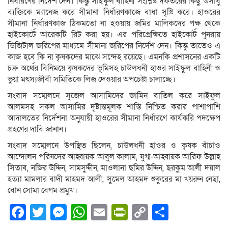
নির্ধারণের নির্দেশ দেন। কিন্তু সাইফুল বাহিনী সংশ্লিষ্ট দফতরের কিছু অসাধু
ব্যক্তিকে ম্যানেজ করে সীমানা নির্ধারণকাজে বাধা সৃষ্টি করে। হাওরের
সীমানা নির্ধারণকাজ ঠিকমতো না হওয়ায় জমির মালিকদের পক্ষ থেকে
হাইকোর্টে আরেকটি রিট করা হয়। এর পরিপ্রেক্ষিতে হাইকোর্ট পুনরায়
ডিজিটাল জরিপের মাধ্যমে সীমানা জরিপের নির্দেশ দেন। কিন্তু তাতেও এ
কাজ হবে কি না কৃষকদের মাঝে সন্দেহ রয়েছে। এমনকি প্রশাসনের একটি
চক্র অর্থের বিনিময়ে কৃষকদের ভূমিসহ চাউলধনী হাওর সাইফুল বাহিনী ও
ভুয়া মৎস্যজীবী সমিতিকে লিজ দেওয়ার অপচেষ্টা চালাচ্ছে।
সংবাদ সম্মেলনে সুজেল আসামিদের জামিন বাতিল করে সাইফুল
আলমসহ সকল আসামির দৃষ্টান্তমূলক শাস্তি নিশ্চিত করার পাশাপাশি
আদালতের নির্দেশনা অনুযায়ী হাওরের সীমানা নির্ধারণে কার্যকরি পদক্ষেপ
গ্রহণের দাবি জানান।
সংবাদ সম্মেলনে উপস্থিত ছিলেন, চাউলধনী হাওর ও কৃষক বাঁচাও
আন্দোলন পরিষদের আহ্বায়ক আবুল কালাম, যুগ্ম-আহ্বায়ক আরিফ উল্লাহ
সিতাব, নজির উদ্দিন, সামসুদ্দীন, মাওলানা ছমির উদ্দিন, ছরকুম আলী দয়াল
হত্যা মামলার বাদী মাহমদ আলী, সুমেল আহমদ শুকুরের মা খয়রুন নেছা,
বোন সোমা বেগম প্রমুখ।
Facebook
Twitter
Messenger
WhatsApp
Email
PrintFriendly
Copy
Share