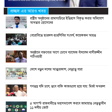
প্রচ্ছদ এর আরও খবর
রাষ্ট্রীয় অনুষ্ঠানের প্রামাণ্যচিত্রে ইতিহাস বিকৃত করার অভিযোগ
আখতার হোসেনের
বেরোবিতে ছাত্রদল-ছাত্রশিবির সংঘর্ষ, কয়েকজন আহত
অনুষ্ঠানে বক্তব্যের আগে চোখে ব্যান্ডেজ বাঁধলেন নাসীরুদ্দীন
পাটওয়ারী
দেশে নতুন দলের আত্মপ্রকাশ, নেতৃত্বে যারা
গণতন্ত্র যদি চলে, তবে বাকি কাজগুলো হয়ে যায়: মির্জা ফখরুল
৫ আগস্ট রাজধানীতে মহাসমাবেশ করবে জামায়াত নেতৃত্বাধীন
১১ দলীয় জোট