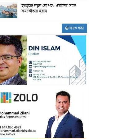
হরমুজে নতুন নৌপথে ওমানের সঙ্গে
সমঝোতায় ইরান
আরও খবর