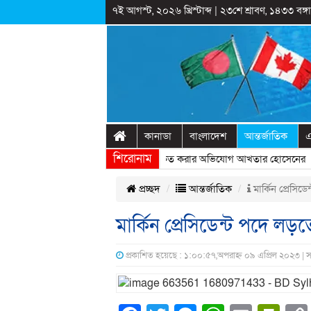
৭ই আগস্ট, ২০২৬ খ্রিস্টাব্দ
|
২৩শে শ্রাবণ, ১৪৩৩ বঙ্গাব
কানাডা
বাংলাদেশ
আন্তর্জাতিক
এ
শিরোনাম
াষ্ট্রীয় অনুষ্ঠানের প্রামাণ্যচিত্রে ইতিহাস বিকৃত করার অভিযোগ আখতার হোসেনের
» 
প্রচ্ছদ
আন্তর্জাতিক
মার্কিন প্রেসিড
মার্কিন প্রেসিডেন্ট পদে লড়
প্রকাশিত হয়েছে : ১:০০:৫৭,অপরাহ্ন ০৯ এপ্রিল ২০২৩ | 