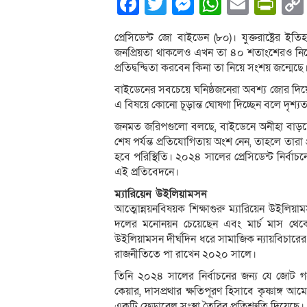
Facebook
Twitter
Messenger
WhatsA
Email
Pri
প্রেসিডেন্ট জো বাইডেন (৮০)। যুক্তরাষ্ট্রের 
জনপ্রিয়তা থাকলেও এখন তা ৪০ শতাংশেরও নিচে। এ
প্রতিদ্বন্দ্বিতা করবেন কিনা তা নিয়ে সংশয় জন্মেছে
বাইডেনের সবচেয়ে ঘনিষ্ঠজনেরা অবশ্য জোর দিয়ে ব
এ বিষয়ে কোনো চূড়ান্ত ঘোষণা দিচ্ছেন বলে দৃশ্যত
জনমত জরিপগুলো বলছে, বাইডেনে অনীহা বাড়ছে ভোট
শেষ পর্যন্ত প্রতিযোগিতায় অংশ নেন, তাহলে তারা প্
হবে পরিস্থিতি। ২০২৪ সালের প্রেসিডেন্ট নির্বাচ
এই প্রতিবেদনে।
ম্যারিয়েন উইলিয়ামসন
আত্মোন্নয়নবিষয়ক শিক্ষাগুরু ম্যারিয়েন উইলিয়
দলের মনোনয়ন চেয়েছেন এবং মার্চ মাস থেকে 
উইলিয়ামসন দীর্ঘদিন ধরে সামাজিক ন্যায়বিচারে
রাজনীতিতে পা রাখেন ২০২০ সালে।
তিনি ২০২৪ সালের নির্বাচনের জন্য যে জোট গড়ে ত
কেয়ার, দাসপ্রথার ক্ষতিপূরণ হিসাবে কৃষ্ণাঙ্গ আমে
একটি ফেডারেল সংস্থা তৈরির প্রতিশ্রুতি দিয়েছে।