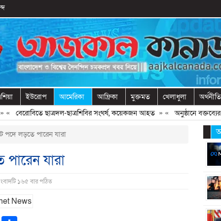
্দ
শিয়া
ইউরোপ
আমেরিকা
আফ্রিকা
মুক্তমত
খেলাধুলা
অর্থনীতি
«
বেরোবিতে ছাত্রদল-ছাত্রশিবির সংঘর্ষ, কয়েকজন আহত
» «
অনুষ্ঠানে বক্তব্যের আ
আ
েন্ট পদে লড়তে পারেন যারা
তে পারেন যারা
সংবাদটি ১৬৫ বার পঠিত