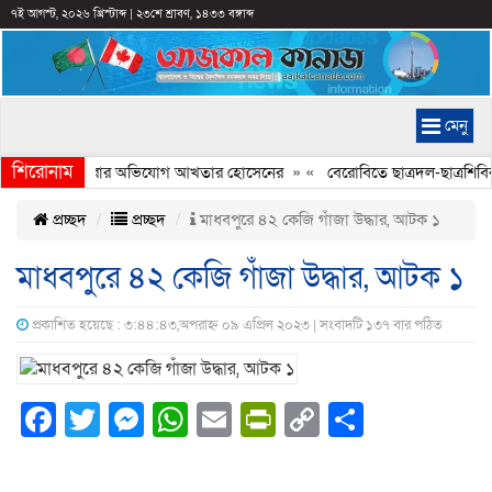
৭ই আগস্ট, ২০২৬ খ্রিস্টাব্দ
|
২৩শে শ্রাবণ, ১৪৩৩ বঙ্গাব্দ
মেনু
শিরোনাম
ত্রে ইতিহাস বিকৃত করার অভিযোগ আখতার হোসেনের
» «
বেরোবিতে ছাত্রদল-ছাত্রশিবির
প্রচ্ছদ
প্রচ্ছদ
মাধবপুরে ৪২ কেজি গাঁজা উদ্ধার, আটক ১
মাধবপুরে ৪২ কেজি গাঁজা উদ্ধার, আটক ১
প্রকাশিত হয়েছে : ৩:৪৪:৪৩,অপরাহ্ন ০৯ এপ্রিল ২০২৩ | সংবাদটি ১৩৭ বার পঠিত
Facebook
Twitter
Messenger
WhatsApp
Email
PrintFriendly
Copy
Share
Link