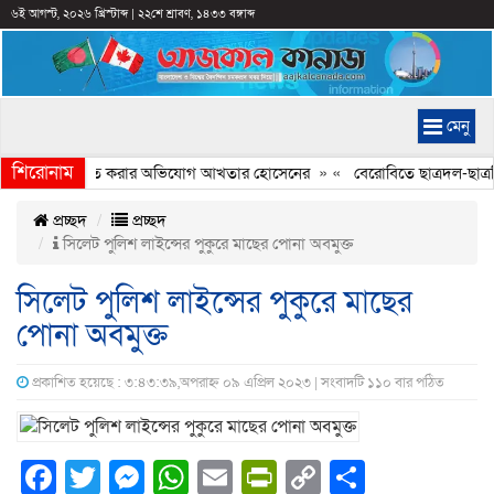
৬ই আগস্ট, ২০২৬ খ্রিস্টাব্দ
|
২২শে শ্রাবণ, ১৪৩৩ বঙ্গাব্দ
মেনু
শিরোনাম
্যচিত্রে ইতিহাস বিকৃত করার অভিযোগ আখতার হোসেনের
» «
বেরোবিতে ছাত্রদল-ছাত্রশ
প্রচ্ছদ
প্রচ্ছদ
সিলেট পুলিশ লাইন্সের পুকুরে মাছের পোনা অবমুক্ত
সিলেট পুলিশ লাইন্সের পুকুরে মাছের
পোনা অবমুক্ত
প্রকাশিত হয়েছে : ৩:৪৩:৩৯,অপরাহ্ন ০৯ এপ্রিল ২০২৩ | সংবাদটি ১১০ বার পঠিত
Facebook
Twitter
Messenger
WhatsApp
Email
PrintFriendly
Copy
Share