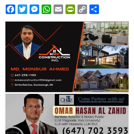
Facebook
Twitter
Messenger
WhatsApp
Email
PrintFriendly
Copy
Share
Link