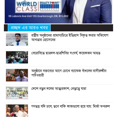
প্রচ্ছদ এর আরও খবর
রাষ্ট্রীয় অনুষ্ঠানের প্রামাণ্যচিত্রে ইতিহাস বিকৃত করার অভিযোগ
আখতার হোসেনের
বেরোবিতে ছাত্রদল-ছাত্রশিবির সংঘর্ষ, কয়েকজন আহত
অনুষ্ঠানে বক্তব্যের আগে চোখে ব্যান্ডেজ বাঁধলেন নাসীরুদ্দীন
পাটওয়ারী
দেশে নতুন দলের আত্মপ্রকাশ, নেতৃত্বে যারা
গণতন্ত্র যদি চলে, তবে বাকি কাজগুলো হয়ে যায়: মির্জা ফখরুল