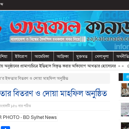
ব্দ
শিয়া
ইউরোপ
আমেরিকা
আফ্রিকা
মুক্তমত
খেলাধুলা
অর্থনীতি
য় অনুষ্ঠানের প্রামাণ্যচিত্রে ইতিহাস বিকৃত করার অভিযোগ আখতার হোসেনের
» «
বেরোব
প
কণ্ঠ’র ইফতার বিতরণ ও দোয়া মাহফিল অনুষ্ঠিত
 ইফতার বিতরণ ও দোয়া মাহফিল অনুষ্ঠিত
সংবাদটি ১৫০ বার পঠিত