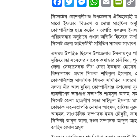
Facebook
Twitter
Messenger
WhatsA
Email
Pri
সিলেটের কোম্পানীগঞ্জ উপজেলার ঐতিহ্যবাহী ছাত
মাঝে ইফতার বিতরণ ও দোয়া মাহফিল অনুষ্ঠি
কোম্পানীগঞ্জ ছাত্র কণ্ঠের সভাপতি ফখরুল ইস
পরিচালনায় অনুষ্ঠানে প্রধান অতিথি হিসেবে 
সিলেট জেলা আইনজীবী সমিতির সাবেক সাধারণ স
এসময় উপস্থিত ছিলেন উপজেলার ইসলামপুর পশ্চ
মুক্তিযোদ্ধা সংসদের সাবেক কমান্ডার চানঁ মিয়া
জেলা সেচ্ছাসেবক লীগ নেতা ইকবাল হোসেন 
বিদ্যালয়ের প্রধান শিক্ষক শফিকুল ইসলাম, ক
কোম্পানীগঞ্জ মাধ্যমিক শিক্ষক সমিতির সাধার
সদস্য মীর আল মুমিন, কোম্পানীগঞ্জ উপজেলা 
ছাত্রলীগের ভারপ্রাপ্ত সভাপতি শামসুল আলম,
সিলেট জেলা ছাত্রলীগ নেতা সাইফুল ইসলাম মা
কোছাক সহ-সভাপতি নোমান আহমদ, হাফিজ নুরুল হ
আহমদ, সাংগঠনিক সম্পাদক ইমন চৌধুরী, ফ
সিদ্দিকী আবুল আলা, দপ্তর সম্পাদক আব্দুল আহ
জাহিদ হাসান প্রমূখ।