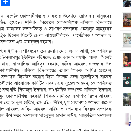
pp
ntFriendly
Copy
Share
Link
্র সংগঠন কোম্পানীগঞ্জ ছাত্র কণ্ঠ’র উদ্যোগে রোজাদার মানুষদের
ত হয়েছে। শনিবার বিকেলে কোম্পানীগঞ্জ বালিকা বিদ্যালয়ে
লাম নোমানের সভাপতিত্বে ও সাধারণ সম্পাদক এহসানুল মাহবুবের
উপস্থিত ছিলেন সিলেট জেলা আওয়ামীলীগের সাংগঠনিক সম্পাদক ও
ম্পাদক এড. মাহফুজুর রহমান।
িম ইউনিয়ন পরিষদের চেয়ারম্যান মো: জিয়াদ আলী, কোম্পানীগঞ্জ
, পূর্ব ইসলামপুর ইউনিয়ন পরিষদের চেয়ারম্যান আলমগীর আলম, সিলেট
মায়া, সাংবাদিক আবিদুর রহমান, কবির আহমদ, রাজনগর উচ্চ
োম্পানীগঞ্জ বালিকা বিদ্যালয়ের প্রধান শিক্ষক আমির হোসেন,
ণ সম্পাদক জিয়াউর রহমান জিয়া, সিলেট জেলা ছাত্রলীগের সাবেক
যুবলীগের আহবায়ক কমিটির সদস্য এম সুহেল আহমদ, কোম্পানীগঞ্জ
 সহ-সভাপতি সিরাজুল ইসলাম, সাংগঠনিক সম্পাদক সজিবুল ইসলাম,
মুন কোম্পানীগঞ্জ সহকারী শিক্ষক সমিতির সভাপতি রিপন আহমদ,
ক, আব্দুল হাকিম, এস এইচ লিটন, যুগ্ন সাধারণ সম্পাদক রাসেল
াহাদ আহমদ, ফাহিম আহমদ, আইন ও গণমাধ্যম বিষয়ক সম্পাদক
াদ, উপ দপ্তর সম্পাদক মাহমুদুল হাসান নাঈম, সাংকৃতিক সম্পাদক