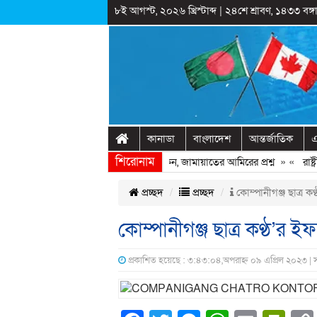
৮ই আগস্ট, ২০২৬ খ্রিস্টাব্দ
|
২৪শে শ্রাবণ, ১৪৩৩ বঙ্গা
কানাডা
বাংলাদেশ
আন্তর্জাতিক
এ
শিরোনাম
 হাসিনাকে ফিরিয়ে আনতে দেরি হচ্ছে কেন, জামায়াতের আমিরের প্রশ্ন
» «
রাষ্ট্রী
প্রচ্ছদ
প্রচ্ছদ
কোম্পানীগঞ্জ ছাত্র 
কোম্পানীগঞ্জ ছাত্র কণ্ঠ’র
প্রকাশিত হয়েছে : ৩:৪৩:০৪,অপরাহ্ন ০৯ এপ্রিল ২০২৩ | 