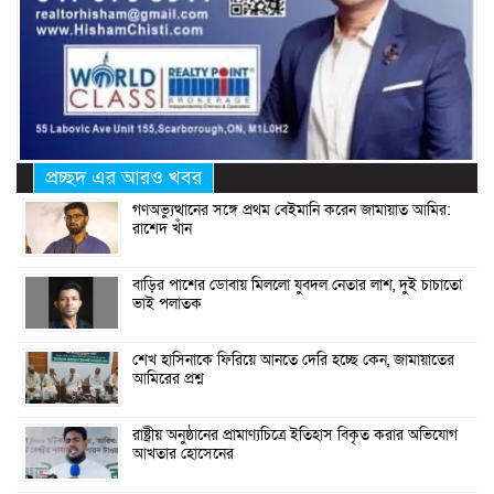
প্রচ্ছদ এর আরও খবর
গণঅভ্যুত্থানের সঙ্গে প্রথম বেইমানি করেন জামায়াত আমির:
রাশেদ খাঁন
বাড়ির পাশের ডোবায় মিললো যুবদল নেতার লাশ, দুই চাচাতো
ভাই পলাতক
শেখ হাসিনাকে ফিরিয়ে আনতে দেরি হচ্ছে কেন, জামায়াতের
আমিরের প্রশ্ন
রাষ্ট্রীয় অনুষ্ঠানের প্রামাণ্যচিত্রে ইতিহাস বিকৃত করার অভিযোগ
আখতার হোসেনের