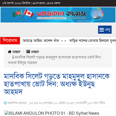
৮ই আগস্ট, ২০২৬ খ্রিস্টাব্দ
|
২৪শে শ্রাবণ, ১৪৩৩ বঙ্গাব্দ
মেনু
শিরোনাম
েইমানি করেন জামায়াত আমির: রাশেদ খাঁন
» «
বাড়ির পাশের ডোবায় মিললো যুবদল 
প্রচ্ছদ
প্রচ্ছদ
মানবিক সিলেট গড়তে মাহমুদুল হাসানকে হাতপাখায় ভোট দিন:
অধ্যক্ষ ইউনুছ আহমদ
মানবিক সিলেট গড়তে মাহমুদুল হাসানকে
হাতপাখায় ভোট দিন: অধ্যক্ষ ইউনুছ
আহমদ
প্রকাশিত হয়েছে : ১২:৪৪:৪২,অপরাহ্ন ১০ এপ্রিল ২০২৩ | সংবাদটি ১১৭ বার পঠিত