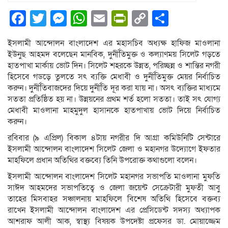
Facebook
Twitter
Messenger
WhatsApp
Email
PrintFriendly
Copy
Share
Link
ইসলামী আন্দোলন বাংলাদেশ এর মহাসচিব অধ্যক্ষ হাফিজ মাওলানা
ইউনুছ আহমদ বলেছেন মানবিক, দুর্নীতিমুক্ত ও কল্যাণময় সিলেট গড়তে
হাতপাখা মার্কায় ভোট দিন। সিলেট শহরকে উন্নত, পরিচ্ছন্ন ও শান্তির নগরী
হিসেবে গডড়ে তুলতে সৎ ব্যক্তি মেধাবী ও দুর্নীতিমুক্ত মেয়র নির্বাচিত
করুন। দুর্নীতিবাজদের দিয়ে দুর্নীতি দূর করা যায় না। অসৎ ব্যক্তির মাধ্যমে
সততা প্রতিষ্ঠিত হয় না। উন্নয়নের প্রথম শর্ত হলো সততা। তাই সৎ যোগ্য
মেধাবী মাওলানা মাহমুদুল হাসানকে হাতপাখায় ভোট দিয়ে নির্বাচিত
করুন।
রবিবার (৯ এপ্রিল) বিকাল ৪টায় নগরীর দি আগ্রা কমিউনিটি সেন্টারে
ইসলামী আন্দোলন বাংলাদেশ সিলেট জেলা ও মহানগর উদ্যোগে ইফতার
মাহফিলে প্রধান অতিথির বক্তব্যে তিনি উপরোক্ত কথাগুলো বলেন।
ইসলামী আন্দোলন বাংলাদেশ সিলেট মহানগর সভাপতি মাওলানা মুফতি
সাঈদ আহমদের সভাপতিত্বে ও জেলা জয়েন্ট সেক্রেটারী মুফতী আবু
তাহের মিসবাহর সঞ্চালনায় মাহফিলে বিশেষ অতিথি হিসেবে বক্তব্য
রাখেন ইসলামী আন্দোলন বাংলাদেশ এর প্রেসিডেন্ট সদস্য অধ্যাপক
আশরাফ আলী আক, স্বাস্থ্য বিষয়ক উপদেষ্টা প্রফেসর ডা. মোয়াজ্জেম