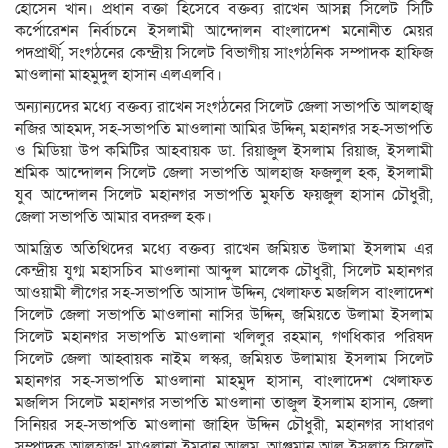
হোসেন খান। প্রধান বক্তা হিসেবে বক্তব্য রাখেন আসন্ন সিলেট সিটি
কর্পোরেশন নির্বাচনে ইসলামী আন্দোলন বাংলাদেশ মনোনীত মেয়র
পদপ্রার্থী, সংগঠনের কেন্দ্রীয় সিলেট বিভাগীয় সাংগঠনিক সম্পাদক হাফিজ
মাওলানা মাহমুদুল হাসান এলএলবি।
অন্যান্যদের মধ্যে বক্তব্য রাখেন সংগঠনের সিলেট জেলা সভাপতি আলহাজ্ব
নজির আহমদ, সহ-সভাপতি মাওলানা আমির উদ্দিন, মহানগর সহ-সভাপতি
ও মিডিয়া উপ কমিটির আহবায়ক ডা. রিয়াজুল ইসলাম রিয়াজ, ইসলামী
শ্রমিক আন্দোলন সিলেট জেলা সভাপতি আলহাজ ফজলুল হক, ইসলামী
যুব আন্দোলন সিলেট মহানগর সভাপতি মুফতি ফয়জুল হাসান চৌধুরী,
জেলা সভাপতি আমার বদরুল হক।
আমন্ত্রিত অতিথিদের মধ্যে বক্তব্য রাখেন জমিয়ত উলামা ইসলাম এর
কেন্দ্রীয় যুগ্ম মহাসচিব মাওলানা আব্দুল মালেক চৌধুরী, সিলেট মহানগর
আওয়ামী লীগের সহ-সভাপতি আসাদ উদ্দিন, খেলাফত মজলিস বাংলাদেশ
সিলেট জেলা সভাপতি মাওলানা নাসির উদ্দিন, জমিয়তে উলামা ইসলাম
সিলেট মহানগর সভাপতি মাওলানা খলিলুর রহমান, গণধিকার পরিষদ
সিলেট জেলা আহ্বায়ক নাইম লস্কর, জমিয়ত উলামায় ইসলাম সিলেট
মহানগর সহ-সভাপতি মাওলানা মাহমুদ হাসান, বাংলাদেশ খেলাফত
মজলিস সিলেট মহানগর সভাপতি মাওলানা তাজুল ইসলাম হাসান, জেলা
সিনিয়র সহ-সভাপতি মাওলানা জাহিদ উদ্দিন চৌধুরী, মহানগর সাধারণ
সম্পাদক আলহাজ¦ মাওলানা ইমরান আলম, আঞ্জুমান আল ইসলাহ সিলেট