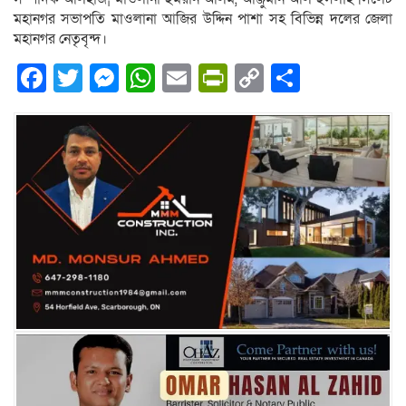
মহানগর সভাপতি মাওলানা আজির উদ্দিন পাশা সহ বিভিন্ন দলের জেলা
মহানগর নেতৃবৃন্দ।
Facebook
Twitter
Messenger
WhatsApp
Email
PrintFriendly
Copy
Share
Link