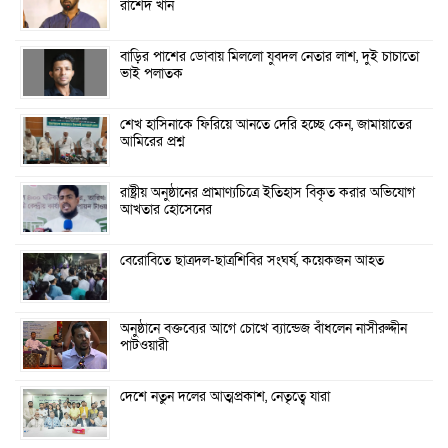
রাশেদ খাঁন
বাড়ির পাশের ডোবায় মিললো যুবদল নেতার লাশ, দুই চাচাতো
ভাই পলাতক
শেখ হাসিনাকে ফিরিয়ে আনতে দেরি হচ্ছে কেন, জামায়াতের
আমিরের প্রশ্ন
রাষ্ট্রীয় অনুষ্ঠানের প্রামাণ্যচিত্রে ইতিহাস বিকৃত করার অভিযোগ
আখতার হোসেনের
বেরোবিতে ছাত্রদল-ছাত্রশিবির সংঘর্ষ, কয়েকজন আহত
অনুষ্ঠানে বক্তব্যের আগে চোখে ব্যান্ডেজ বাঁধলেন নাসীরুদ্দীন
পাটওয়ারী
দেশে নতুন দলের আত্মপ্রকাশ, নেতৃত্বে যারা