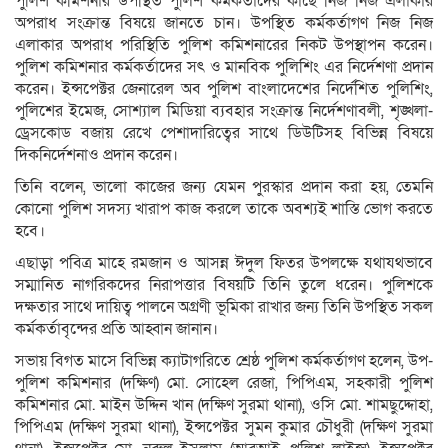
পুলিশ কমিশনার উপস্থিত পুলিশ কর্মকর্তাদের কাছে নিজ নিজ এলাকার
অপরাধ সংক্রান্ত বিষয়ে জানতে চান। উপস্থিত কর্মকর্তাগণ নিজ নিজ
এলাকার অপরাধ পরিস্থিতি পুলিশ কমিশনারের নিকট উপস্থাপন করেন।
পুলিশ কমিশনার কর্মকর্তাদের সৎ ‍ও মানবিক পুলিশিং এর নির্দেশণা প্রদান
করেন। ইন্সপেক্টর জেনারেল অব পুলিশ বাংলাদেশের নির্দেশিত পুলিশিং,
পুলিশের ইমেজ, সোশ্যাল মিডিয়া ব্যবহার সংক্রান্ত নির্দেশণাবলী, শৃঙ্খলা-
ড্রেসকোড বজায় রেখে পেশাদারিত্বের সাথে ডিউটিসহ বিভিন্ন বিষয়ে
দিকনির্দেশনাও প্রদান করেন।
তিনি বলেন, ভালো কাজের জন্য যেমন পুরস্কার প্রদান করা হয়, তেমনি
কোনো পুলিশ সদস্য খারাপ কাজ করলে তাকে অবশ্যই শাস্তি ভোগ করতে
হবে।
এছাড়া পবিত্র মাহে রমজান ও আসন্ন ঈদুল ফিতর উপলক্ষে যথাযথভাবে
সম্মানিত নাগরিকদের নিরাপত্তার বিষয়টি তিনি তুলে ধরেন। পুলিশকে
দক্ষতার সাথে দায়িত্ব পালনে অগ্রণী ভূমিকা রাখার জন্য তিনি উপস্থিত সকল
কর্মকর্তাবৃন্দের প্রতি আহ্বান জানান।
সভায় বিগত মাসে বিভিন্ন ক্যাটাগরিতে শ্রেষ্ঠ পুলিশ কর্মকর্তাগণ হলেন, উপ-
পুলিশ কমিশনার (দক্ষিণ) মো. সোহেল রেজা, পিপিএম, সহকারী পুলিশ
কমিশনার মো. মাইন উদ্দিন খান (দক্ষিণ সুরমা থানা), ওসি মো. শামছুদ্দোহা,
পিপিএম (দক্ষিণ সুরমা থানা), ইন্সপেক্টর সুমন কুমার চৌধুরী (দক্ষিণ সুরমা