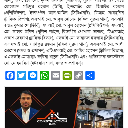
থানা), ইন্সপেক্টর মো. নুরুল ইসলাম (আরআই, পুলিশ লাইন্স), ইন্সপেক্টর
মোহাম্মদ সহিদুর রহমান (ডিবি), ইন্সপেক্টর মো. জিয়াউর রহমান
(প্রশিকিউশন), ইন্সপেক্টর আল-আমিন (সিটিএসবি), টিআই সামছুদ্দিন
(ট্রাফিক বিভাগ), এসআই মো. আবুল হোসেন (দক্ষিণ সুরমা থানা), এসআই
জয়ন্ত কুমার দে (ডিবি), এসআই মো. আবুল হোসেন (প্রসিকিউশন), এসআই
মো. সাহাব উদ্দিন (পুলিশ লাইন্স, বিভাগীয় পোশাক ভান্ডার), টিএসআই
প্রকাশ দেবনাথ (ট্রাফিক বিভাগ), এসআই মো. সানাউল ইসলাম (সিটিএসবি),
এএসআই মো. সাদিকুর রহমান (দক্ষিণ সুরমা থানা), এএসআই মো. আলী
হোসেন (সদর ও প্রশাসন), এটিএসআই মো. আমির হোসেন (ট্রাফিক বিভাগ),
এএসআই মোছাম্মৎ রুবিনা খাতুন (সিটিএসবি) এবং গাড়িচালক কনস্টেবল
মো. মোহন মিয়া (মটরযান শাখা, সদর ও প্রশাসন)।
Facebook
Twitter
Messenger
WhatsApp
Email
PrintFriendly
Copy
Share
Link