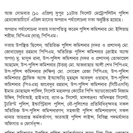
আজ সোমবার (১০ এপ্রিল) দুপুর ১২টায় সিলেট মেট্রোপলিটন পুলিশ
হেডকোয়ার্টার্সে এপ্রিল মাসের অপরাধ পর্যালোচনা সভা অনুষ্ঠিত হয়েছে।
অপরাধ পর্যালোচনা সভায় সভাপতিত্ব করেন পুলিশ কমিশনার মো. ইলিয়াছ
শরীফ, বিপিএম (বার), পিপিএম।
সভায় উপস্থিত ছিলেন, অতিরিক্ত পুলিশ কমিশনার (সদর ও প্রশাসন) মো.
জোবায়েদুর রহমান পিপিএম, অতিরিক্ত পুলিশ কমিশনার (ক্রাইম অ্যান্ড
অপস্) মু. মাসুদ রানা, উপ-পুলিশ কমিশনার (সদর ও প্রশাসন) তোফায়েল
আহমেদ, উপ-পুলিশ কমিশনার (উত্তর) মো. আজবাহার আলী শেখ পিপিএম,
উপ-পুলিশ কমিশনার (দক্ষিণ) মো. সোহেল রেজা পিপিএম, উপ-পুলিশ
কমিশনার (ট্রাফিক অ্যান্ড ইঅ্যান্ডডি) মুহম্মদ আবদুল ওয়াহাব, উপ-পুলিশ
কমিশনার (পিওএম) জাবেদুর রহমান, উপ-পুলিশ কমিশনার (সিটিএসবি)
ইমাম মোহাম্মদ শাদিদ, সিলেট মহানগর কোর্টের পিপি অ্যাডভোকেট নিজাম
উদ্দিন, পিবিআই, হাইওয়ে, র‍্যাব-৯ সিলেট, মাদকদ্রব্য অধিদপ্তর সিলেট,
ট্যুরিস্ট পুলিশ, ইন্ডাস্ট্রিয়াল পুলিশ, নৌ-পুলিশের প্রতিনিধিবৃন্দসহ সকল
অতিরিক্ত উপ-পুলিশ কমিশনারগণ, সহকারী পুলিশ কমিশনারগণ, সকল
থানার ভারপ্রাপ্ত কর্মকর্তাগণ, আরআই পুলিশ লাইন্স, বিভিন্ন পদমর্যাদার
অফিসার ও ফোর্সবৃন্দ।