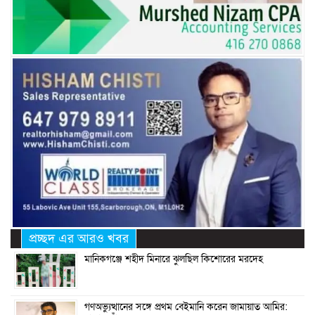
প্রচ্ছদ এর আরও খবর
মানিকগঞ্জে শহীদ মিনারে ঝুলছিল কিশোরের মরদেহ
গণঅভ্যুত্থানের সঙ্গে প্রথম বেইমানি করেন জামায়াত আমির: