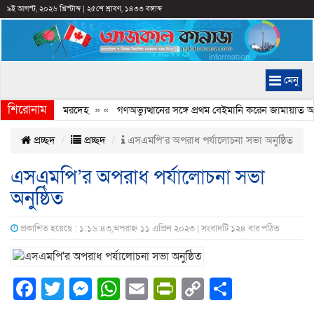
৯ই আগস্ট, ২০২৬ খ্রিস্টাব্দ
|
২৫শে শ্রাবণ, ১৪৩৩ বঙ্গাব্দ
মেনু
শিরোনাম
লছিল কিশোরের মরদেহ
» «
গণঅভ্যুত্থানের সঙ্গে প্রথম বেইমানি করেন জামায়াত আমি
প্রচ্ছদ
প্রচ্ছদ
এসএমপি’র অপরাধ পর্যালোচনা সভা অনুষ্ঠিত
এসএমপি’র অপরাধ পর্যালোচনা সভা
অনুষ্ঠিত
প্রকাশিত হয়েছে : ১:১৬:৪৩,অপরাহ্ন ১১ এপ্রিল ২০২৩ | সংবাদটি ১২৪ বার পঠিত
Facebook
Twitter
Messenger
WhatsApp
Email
PrintFriendly
Copy
Share
Link