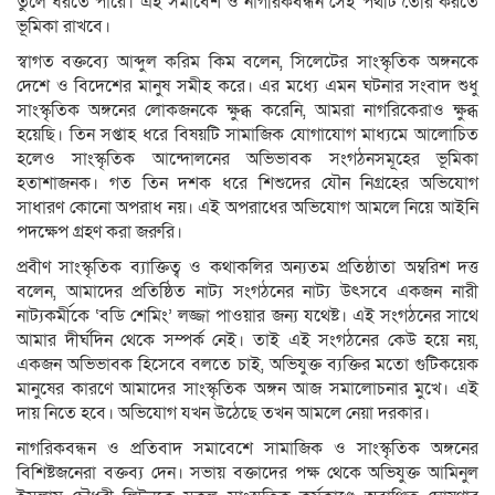
তুলে ধরতে পারে। এই সমাবেশ ও নাগরিকবন্ধন সেই পথটি তৈরি করতে
ভূমিকা রাখবে।
স্বাগত বক্তব্যে আব্দুল করিম কিম বলেন, সিলেটের সাংস্কৃতিক অঙ্গনকে
দেশে ও বিদেশের মানুষ সমীহ করে। এর মধ্যে এমন ঘটনার সংবাদ শুধু
সাংস্কৃতিক অঙ্গনের লোকজনকে ক্ষুব্ধ করেনি, আমরা নাগরিকেরাও ক্ষুব্ধ
হয়েছি। তিন সপ্তাহ ধরে বিষয়টি সামাজিক যোগাযোগ মাধ্যমে আলোচিত
হলেও সাংস্কৃতিক আন্দোলনের অভিভাবক সংগঠনসমূহের ভূমিকা
হতাশাজনক। গত তিন দশক ধরে শিশুদের যৌন নিগ্রহের অভিযোগ
সাধারণ কোনো অপরাধ নয়। এই অপরাধের অভিযোগ আমলে নিয়ে আইনি
পদক্ষেপ গ্রহণ করা জরুরি।
প্রবীণ সাংস্কৃতিক ব্যাক্তিত্ব ও কথাকলির অন্যতম প্রতিষ্ঠাতা অম্বরিশ দত্ত
বলেন, আমাদের প্রতিষ্ঠিত নাট্য সংগঠনের নাট্য উৎসবে একজন নারী
নাট্যকর্মীকে ‘বডি শেমিং’ লজ্জা পাওয়ার জন্য যথেষ্ট। এই সংগঠনের সাথে
আমার দীর্ঘদিন থেকে সম্পর্ক নেই। তাই এই সংগঠনের কেউ হয়ে নয়,
একজন অভিভাবক হিসেবে বলতে চাই, অভিযুক্ত ব্যক্তির মতো গুটিকয়েক
মানুষের কারণে আমাদের সাংস্কৃতিক অঙ্গন আজ সমালোচনার মুখে। এই
দায় নিতে হবে। অভিযোগ যখন উঠেছে তখন আমলে নেয়া দরকার।
নাগরিকবন্ধন ও প্রতিবাদ সমাবেশে সামাজিক ও সাংস্কৃতিক অঙ্গনের
বিশিষ্টজনেরা বক্তব্য দেন। সভায় বক্তাদের পক্ষ থেকে অভিযুক্ত আমিনুল