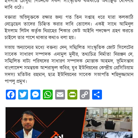
ইসলাম চৌধুরী লিটনকে সকল সাংস্কৃতিক কর্মকাণ্ডে অবাঞ্ছিত ঘোষণার
দাবি ওঠে।
বক্তারা অভিযুক্তকে রক্ষার জন্য গত তিন সপ্তাহ ধরে যারা কলকাঠি
নেড়েছেন তাদের চিহ্নিত করার দাবি তোলেন। একই সাথে আমিনুল
ইসলাম লিটন কর্তৃক নিগ্রহের শিকার কেউ আইনি পদক্ষেপ গ্রহণ করতে
চাইলে তার পাশে থাকার কথাও বলা হয়।
সভায় অন্যান্যের মধ্যে বক্তব্য দেন, সম্মিলিত সাংস্কৃতিক জোট সিলেটের
সাবেক সাধারণ সম্পাদক এনামুল মুনীর, তথ্যচিত্র নির্মাতা নিরঞ্জন দে,
সম্মিলিত নাট্য পরিষদের সাধারণ সম্পাদক মোস্তাক আহমদ, ভূমিসন্তান
বাংলাদেশ সমন্বয়ক আশরাফুল কবির, যুব ইউনিয়নের কেন্দ্রীয় প্রেসিডিয়াম
সদস্য মতিউর রহমান, ছাত্র ইউনিয়নের সাবেক সভাপতি শহিদুজ্জামান
পাপলু প্রমুখ।
Facebook
Twitter
Messenger
WhatsApp
Email
PrintFriendly
Copy
Share
Link