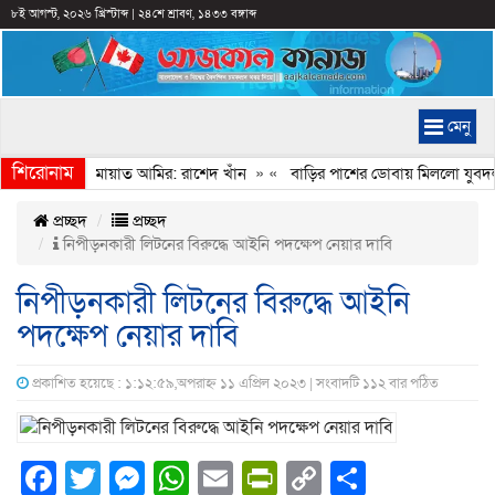
৮ই আগস্ট, ২০২৬ খ্রিস্টাব্দ
|
২৪শে শ্রাবণ, ১৪৩৩ বঙ্গাব্দ
মেনু
শিরোনাম
ইমানি করেন জামায়াত আমির: রাশেদ খাঁন
» «
বাড়ির পাশের ডোবায় মিললো যুবদল নে
প্রচ্ছদ
প্রচ্ছদ
নিপীড়নকারী লিটনের বিরুদ্ধে আইনি পদক্ষেপ নেয়ার দাবি
নিপীড়নকারী লিটনের বিরুদ্ধে আইনি
পদক্ষেপ নেয়ার দাবি
প্রকাশিত হয়েছে : ১:১২:৫৯,অপরাহ্ন ১১ এপ্রিল ২০২৩ | সংবাদটি ১১২ বার পঠিত
Facebook
Twitter
Messenger
WhatsApp
Email
PrintFriendly
Copy
Share