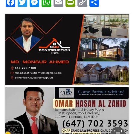
Facebook
Twitter
Messenger
WhatsApp
Email
PrintFriendly
Copy
Share
Link