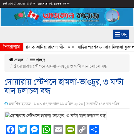
৮ই আগস্ট, ২০২৬ খ্রিস্টাব্দ
|
২৪শে শ্রাবণ, ১৪৩৩ বঙ্গাব্দ
মেনু
শিরোনাম
মানি করেন জামায়াত আমির: রাশেদ খাঁন
» «
বাড়ির পাশের ডোবায় মিললো যুবদল নে
প্রচ্ছদ
প্রচ্ছদ
দোয়ারায় স্টেশনে হামলা-ভাঙচুর, ৩ ঘন্টা যান চলাচল বন্ধ
দোয়ারায় স্টেশনে হামলা-ভাঙচুর, ৩ ঘন্টা
যান চলাচল বন্ধ
প্রকাশিত হয়েছে : ১:০৯:৫৭,অপরাহ্ন ১১ এপ্রিল ২০২৩ | সংবাদটি ১৪৫ বার পঠিত
Facebook
Twitter
Messenger
WhatsApp
Email
PrintFriendly
Copy
Share