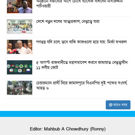
অনুষ্ঠানে বক্তব্যের আগে চোখে ব্যান্ডেজ বাঁধলেন নাসীরুদ্দীন
পাটওয়ারী
দেশে নতুন দলের আত্মপ্রকাশ, নেতৃত্বে যারা
গণতন্ত্র যদি চলে, তবে বাকি কাজগুলো হয়ে যায়: মির্জা ফখরুল
৫ আগস্ট রাজধানীতে মহাসমাবেশ করবে জামায়াত নেতৃত্বাধীন
১১ দলীয় জোট
চেয়ারম্যান প্রার্থী নিয়ে জামালপুরে বিএনপির দুই পক্ষের সংঘর্ষ,
আহত ৬
আরও খবর
Editor: Mahbub A Chowdhury (Ronny)