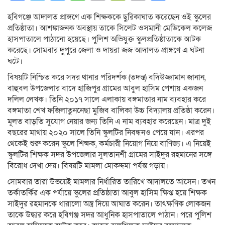
Link
হবিগঞ্জে আদালত প্রাঙ্গণে এক শিক্ষককে ছুরিকাঘাত করেছেন ওই স্কুলের
প্রতিষ্ঠাতা। আশঙ্কাজনক অবস্থায় তাকে সিলেট ওসমানী মেডিকেল কলেজ
হাসপাতালে পাঠানো হয়েছে। পুলিশ অভিযুক্ত স্কুলপ্রতিষ্ঠাতাকে আটক
করেছে। সোমবার দুপুরে জেলা ও দায়রা জজ আদালত প্রাঙ্গণে এ ঘটনা
ঘটে।
বিষয়টি নিশ্চিত করে সদর থানার পরিদর্শক (তদন্ত) বদিউজ্জামান জানান,
বাহুবল উপজেলার বাদে হাজিপুর গ্রামের আবুল হাসিম পেশায় একজন
দলিল লেখক। তিনি ২০১৭ সালে এলাকায় বঙ্গমাতার নাম ব্যবহার করে
বঙ্গমাতা শেখ ফজিলাতুননেছা মুজিব বালিকা উচ্চ বিদ্যালয় প্রতিষ্ঠা করেন।
মূলত বাড়তি সুযোগ নেয়ার জন্য তিনি এ নাম ব্যবহার করেছেন। মাত্র দুই
বছরের মাথায় ২০২০ সালে তিনি স্কুলটির নিবন্ধনও পেয়ে যান। এরপর
থেকেই শুরু করেন স্কুলে শিক্ষক, কর্মচারী নিয়োগ নিয়ে বাণিজ্য। এ নিয়েই
স্কুলটির শিক্ষক সদর উপজেলার সুলতানশী গ্রামের সাইদুর রহমানের সঙ্গে
বিরোধ দেখা দেয়। বিষয়টি মামলা মোকদ্দমা পর্যন্ত গড়ায়।
সোমবার তারা উভয়েই মামলার নির্ধারিত তারিখে আদালতে আসেন। তখন
তর্কাতর্কির এক পর্যায়ে স্কুলের প্রতিষ্ঠাতা আবুল হাসিম ক্ষিপ্ত হয়ে শিক্ষক
সাইদুর রহমানকে ধারালো অস্ত্র দিয়ে আঘাত করেন। তাৎক্ষণিক লোকজন
তাকে উদ্ধার করে হবিগঞ্জ সদর আধুনিক হাসপাতালে পাঠান। পরে পুলিশ