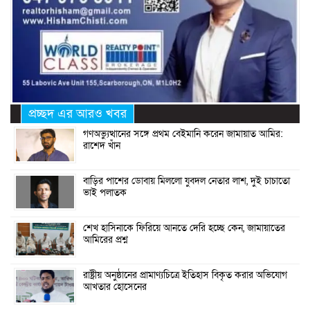
প্রচ্ছদ এর আরও খবর
গণঅভ্যুত্থানের সঙ্গে প্রথম বেইমানি করেন জামায়াত আমির:
রাশেদ খাঁন
বাড়ির পাশের ডোবায় মিললো যুবদল নেতার লাশ, দুই চাচাতো
ভাই পলাতক
শেখ হাসিনাকে ফিরিয়ে আনতে দেরি হচ্ছে কেন, জামায়াতের
আমিরের প্রশ্ন
রাষ্ট্রীয় অনুষ্ঠানের প্রামাণ্যচিত্রে ইতিহাস বিকৃত করার অভিযোগ
আখতার হোসেনের