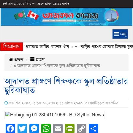
৮ই আগস্ট, ২০২৬ খ্রিস্টাব্দ
|
২৪শে শ্রাবণ, ১৪৩৩ বঙ্গাব্দ
মেনু
শিরোনাম
বেইমানি করেন জামায়াত আমির: রাশেদ খাঁন
» «
বাড়ির পাশের ডোবায় মিললো যুবদল
প্রচ্ছদ
প্রচ্ছদ
আদালত প্রাঙ্গণে শিক্ষককে স্কুল প্রতিষ্ঠাতার ছুরিকাঘাত
আদালত প্রাঙ্গণে শিক্ষককে স্কুল প্রতিষ্ঠাতার
ছুরিকাঘাত
প্রকাশিত হয়েছে : ১:১০:০৮,অপরাহ্ন ১১ এপ্রিল ২০২৩ | সংবাদটি ১১৫ বার পঠিত
Facebook
Twitter
Messenger
WhatsApp
Email
PrintFriendly
Copy
Share