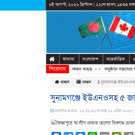
৬ই আগস্ট, ২০২৬ খ্রিস্টাব্দ
|
২২শে শ্রাবণ, ১৪৩৩ বঙ্গা
কানাডা
বাংলাদেশ
আন্তর্জাতিক
এ
শিরোনাম
বেরোবিতে ছাত্রদল-ছাত্রশিবির সংঘর্ষ, কয়েকজন আহত
» «
অনুষ্ঠানে বক্তব্যের আগে
প্রচ্ছদ
প্রচ্ছদ
সুনামগঞ্জে ইউএনওসহ
সুনামগঞ্জে ইউএনওসহ ৫ জনে
প্রকাশিত হয়েছে : ১২:৩১:৪৯,অপরাহ্ন ১২ এপ্রিল ২০২৩ |