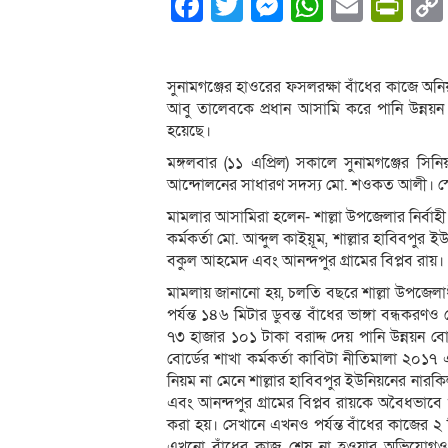
Facebook
Twitter
Messenger
WhatsA
Email
Pri
সুনামগঞ্জের হাওরের ফসলরক্ষা বাঁধের কাজে অনিয়ম
আবু তালেবকে প্রধান আসামি করে পানি উন্নয়ন
হয়েছে।
মঙ্গলবার (১১ এপ্রিল) সকালে সুনামগঞ্জের 
আন্দোলনের সাধারণ সদস্য মো. শওকত আলী। স্প
মামলার আসামিরা হলেন- শাল্লা উপজেলার নির্বাহী 
কর্মকর্তা মো. আব্দুল কাইয়ূম, শাল্লার হাবিবপুর 
বকুল আহমেদ এবং আনন্দপুর গ্রামের বিপ্লব রায়।
মামলায় জানানো হয়, চলতি বছরে শাল্লা উপজেলাধ
পর্যন্ত ১৪৬ মিটার ডুবন্ত বাঁধের ভাঙ্গা বন্ধক
৭৩ হাজার ১০১ টাকা বরাদ্দ দেয় পানি উন্নয়ন বোর্
বোর্ডের শাখা কর্মকর্তা কাবিটা নীতিমালা ২০১
নিয়ম না মেনে শাল্লার হাবিবপুর ইউনিয়নের নারকি
এবং আনন্দপুর গ্রামের বিপ্লব রায়কে অবৈধভাবে
করা হয়। সেখানে এখনও পর্যন্ত বাঁধের কাজের 
এখনো বাঁধের কাজ শেষ না হওয়ার অভিযোগও 