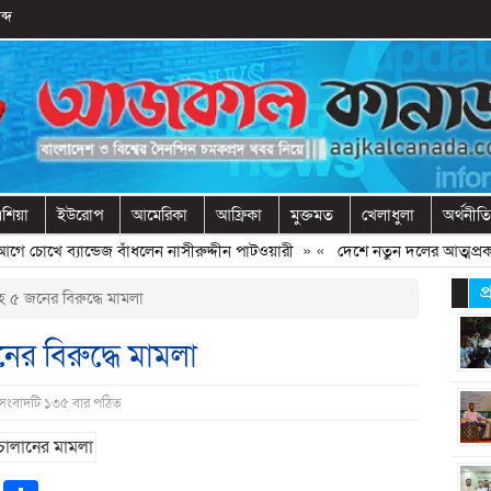
ব্দ
শিয়া
ইউরোপ
আমেরিকা
আফ্রিকা
মুক্তমত
খেলাধুলা
অর্থনীতি
 চোখে ব্যান্ডেজ বাঁধলেন নাসীরুদ্দীন পাটওয়ারী
» «
দেশে নতুন দলের আত্মপ্রকাশ, নে
প
 ৫ জনের বিরুদ্ধে মামলা
র বিরুদ্ধে মামলা
 সংবাদটি ১৩৫ বার পঠিত