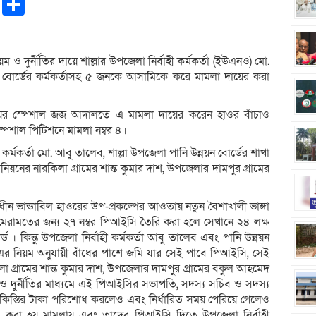
pp
ntFriendly
Copy
Share
Link
 ও দুর্নীতির দায়ে শাল্লার উপজেলা নির্বাহী কর্মকর্তা (ইউএনও) মো.
 বোর্ডের কর্মকর্তাসহ ৫ জনকে আসামিকে করে মামলা দায়ের করা
সিনিয়র স্পেশাল জজ আদালতে এ মামলা দায়ের করেন হাওর বাঁচাও
েশাল পিটিশনে মামলা নম্বর ৪।
কর্মকর্তা মো. আবু তালেব, শাল্লা উপজেলা পানি উন্নয়ন বোর্ডের শাখা
ইউনিয়নের নারকিলা গ্রামের শান্ত কুমার দাশ, উপজেলার দামপুর গ্রামের
ীন ভান্ডাবিল হাওরের উপ-প্রকল্পের আওতায় নতুন বৈশাখালী ভাঙ্গা
রণও মেরামতের জন্য ২৭ নম্বর পিআইসি তৈরি করা হলে সেখানে ২৪ লক্ষ
ড । কিন্তু উপজেলা নির্বাহী কর্মকর্তা আবু তালেব এবং পানি উন্নয়ন
৭ এর নিয়ম অনুযায়ী বাঁধের পাশে জমি যার সেই পাবে পিআইসি, সেই
লা গ্রামের শান্ত কুমার দাশ, উপজেলার দামপুর গ্রামের বকুল আহমেদ
 ও দুর্নীতির মাধ্যমে এই পিআইসির সভাপতি, সদস্য সচিব ও সদস্য
২ কিস্তির টাকা পরিশোধ করলেও এবং নির্ধারিত সময় পেরিয়ে গেলেও
করা হয় মামলায় এবং তাদের পিআইসি দিতে উপজেলা নির্বাহী