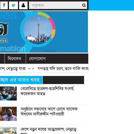
বিনোদন
যোগাযোগ
তৃত্বে যারা
» «
গণতন্ত্র যদি চলে, তবে বাকি কাজগুলো হয়ে যায়: মির্জা ফখরুল
»
্রচ্ছদ এর আরও খবর
বেরোবিতে ছাত্রদল-ছাত্রশিবির সংঘর্ষ,
কয়েকজন আহত
অনুষ্ঠানে বক্তব্যের আগে চোখে ব্যান্ডেজ
বাঁধলেন নাসীরুদ্দীন পাটওয়ারী
দেশে নতুন দলের আত্মপ্রকাশ, নেতৃত্বে