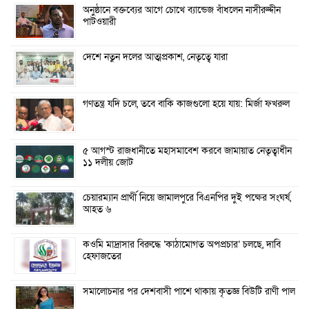
অনুষ্ঠানে বক্তব্যের আগে চোখে ব্যান্ডেজ বাঁধলেন নাসীরুদ্দীন
পাটওয়ারী
দেশে নতুন দলের আত্মপ্রকাশ, নেতৃত্বে যারা
গণতন্ত্র যদি চলে, তবে বাকি কাজগুলো হয়ে যায়: মির্জা ফখরুল
৫ আগস্ট রাজধানীতে মহাসমাবেশ করবে জামায়াত নেতৃত্বাধীন
১১ দলীয় জোট
চেয়ারম্যান প্রার্থী নিয়ে জামালপুরে বিএনপির দুই পক্ষের সংঘর্ষ,
আহত ৬
কওমি মাদ্রাসার বিরুদ্ধে ‘কাঠামোগত অপপ্রচার’ চলছে, দাবি
হেফাজতের
সমালোচনার পর দেশবাসী পাশে থাকায় কৃতজ্ঞ বিউটি রাণী পাল