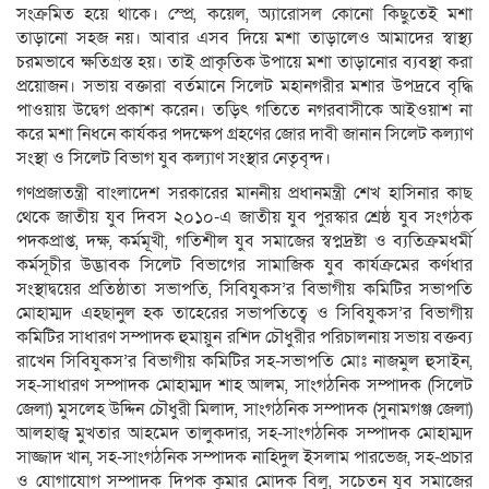
সংক্রমিত হয়ে থাকে। স্প্রে, কয়েল, অ্যারোসল কোনো কিছুতেই মশা
তাড়ানো সহজ নয়। আবার এসব দিয়ে মশা তাড়ালেও আমাদের স্বাস্থ্য
চরমভাবে ক্ষতিগ্রস্ত হয়। তাই প্রাকৃতিক উপায়ে মশা তাড়ানোর ব্যবস্থা করা
প্রয়োজন। সভায় বক্তারা বর্তমানে সিলেট মহানগরীর মশার উপদ্রবে বৃদ্ধি
পাওয়ায় উদ্বেগ প্রকাশ করেন। তড়িৎ গতিতে নগরবাসীকে আইওয়াশ না
করে মশা নিধনে কার্যকর পদক্ষেপ গ্রহণের জোর দাবী জানান সিলেট কল্যাণ
সংস্থা ও সিলেট বিভাগ যুব কল্যাণ সংস্থার নেতৃবৃন্দ।
গণপ্রজাতন্ত্রী বাংলাদেশ সরকারের মাননীয় প্রধানমন্ত্রী শেখ হাসিনার কাছ
থেকে জাতীয় যুব দিবস ২০১০-এ জাতীয় যুব পুরস্কার শ্রেষ্ঠ যুব সংগঠক
পদকপ্রাপ্ত, দক্ষ, কর্মমূখী, গতিশীল যুব সমাজের স্বপ্নদ্রষ্টা ও ব্যতিক্রমধর্মী
কর্মসূচীর উদ্ভাবক সিলেট বিভাগের সামাজিক যুব কার্যক্রমের কর্ণধার
সংস্থাদ্বয়ের প্রতিষ্ঠাতা সভাপতি, সিবিযুকস’র বিভাগীয় কমিটির সভাপতি
মোহাম্মদ এহছানুল হক তাহেরের সভাপতিত্বে ও সিবিযুকস’র বিভাগীয়
কমিটির সাধারণ সম্পাদক হুমায়ুন রশিদ চৌধুরীর পরিচালনায় সভায় বক্তব্য
রাখেন সিবিযুকস’র বিভাগীয় কমিটির সহ-সভাপতি মোঃ নাজমুল হুসাইন,
সহ-সাধারণ সম্পাদক মোহাম্মদ শাহ আলম, সাংগঠনিক সম্পাদক (সিলেট
জেলা) মুসলেহ উদ্দিন চৌধুরী মিলাদ, সাংগঠনিক সম্পাদক (সুনামগঞ্জ জেলা)
আলহাজ্ব মুখতার আহমেদ তালুকদার, সহ-সাংগঠনিক সম্পাদক মোহাম্মদ
সাজ্জাদ খান, সহ-সাংগঠনিক সম্পাদক নাহিদুল ইসলাম পারভেজ, সহ-প্রচার
ও যোগাযোগ সম্পাদক দিপক কুমার মোদক বিলু, সচেতন যুব সমাজের