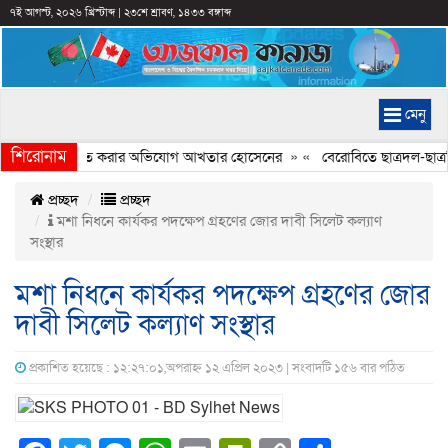
৭ই আগস্ট, ২০২৬ খ্রিস্টাব্দ
|
২৩শে শ্রাবণ, ১৪৩৩ বঙ্গাব্দ
মেনু
শিরোনাম
্যচিত্রে ইতিহাস বিকৃত করার অভিযোগ আখতার হোসেনের
» «
বেরোবিতে ছাত্রদল-ছাত্রশ
প্রচ্ছদ
প্রচ্ছদ
মশা নিধনে কার্যকর পদক্ষেপ গ্রহণের জোর দাবী সিলেট কল্যাণ
সংস্থার
মশা নিধনে কার্যকর পদক্ষেপ গ্রহণের জোর
দাবী সিলেট কল্যাণ সংস্থার
প্রকাশিত হয়েছে : ১২:২৭:০১,অপরাহ্ন ১২ এপ্রিল ২০২৩ | সংবাদটি ১৫৬ বার পঠিত