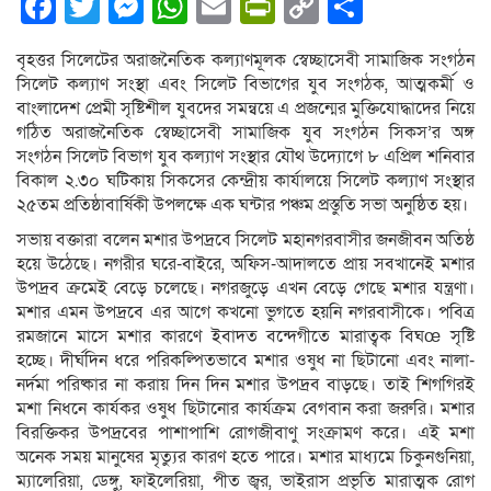
Facebook
Twitter
Messenger
WhatsApp
Email
PrintFriendly
Copy
Share
Link
বৃহত্তর সিলেটের অরাজনৈতিক কল্যাণমূলক স্বেচ্ছাসেবী সামাজিক সংগঠন
সিলেট কল্যাণ সংস্থা এবং সিলেট বিভাগের যুব সংগঠক, আত্মকর্মী ও
বাংলাদেশ প্রেমী সৃষ্টিশীল যুবদের সমন্বয়ে এ প্রজন্মের মুক্তিযোদ্ধাদের নিয়ে
গঠিত অরাজনৈতিক স্বেচ্ছাসেবী সামাজিক যুব সংগঠন সিকস’র অঙ্গ
সংগঠন সিলেট বিভাগ যুব কল্যাণ সংস্থার যৌথ উদ্যোগে ৮ এপ্রিল শনিবার
বিকাল ২.৩০ ঘটিকায় সিকসের কেন্দ্রীয় কার্যালয়ে সিলেট কল্যাণ সংস্থার
২৫তম প্রতিষ্ঠাবার্ষিকী উপলক্ষে এক ঘন্টার পঞ্চম প্রস্তুতি সভা অনুষ্ঠিত হয়।
সভায় বক্তারা বলেন মশার উপদ্রবে সিলেট মহানগরবাসীর জনজীবন অতিষ্ঠ
হয়ে উঠেছে। নগরীর ঘরে-বাইরে, অফিস-আদালতে প্রায় সবখানেই মশার
উপদ্রব ক্রমেই বেড়ে চলেছে। নগরজুড়ে এখন বেড়ে গেছে মশার যন্ত্রণা।
মশার এমন উপদ্রবে এর আগে কখনো ভুগতে হয়নি নগরবাসীকে। পবিত্র
রমজানে মাসে মশার কারণে ইবাদত বন্দেগীতে মারাত্বক বিঘœ সৃষ্টি
হচ্ছে। দীর্ঘদিন ধরে পরিকল্পিতভাবে মশার ওষুধ না ছিটানো এবং নালা-
নর্দমা পরিষ্কার না করায় দিন দিন মশার উপদ্রব বাড়ছে। তাই শিগগিরই
মশা নিধনে কার্যকর ওষুধ ছিটানোর কার্যক্রম বেগবান করা জরুরি। মশার
বিরক্তিকর উপদ্রবের পাশাপাশি রোগজীবাণু সংক্রামণ করে। এই মশা
অনেক সময় মানুষের মৃত্যুর কারণ হতে পারে। মশার মাধ্যমে চিকুনগুনিয়া,
ম্যালেরিয়া, ডেঙ্গু, ফাইলেরিয়া, পীত জ্বর, ভাইরাস প্রভৃতি মারাত্মক রোগ