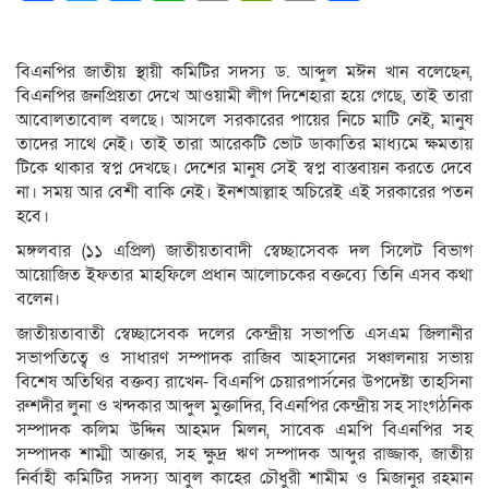
Link
বিএনপির জাতীয় স্থায়ী কমিটির সদস্য ড. আব্দুল মঈন খান বলেছেন,
বিএনপির জনপ্রিয়তা দেখে আওয়ামী লীগ দিশেহারা হয়ে গেছে, তাই তারা
আবোলতাবোল বলছে। আসলে সরকারের পায়ের নিচে মাটি নেই, মানুষ
তাদের সাথে নেই। তাই তারা আরেকটি ভোট ডাকাতির মাধ্যমে ক্ষমতায়
টিকে থাকার স্বপ্ন দেখছে। দেশের মানুষ সেই স্বপ্ন বাস্তবায়ন করতে দেবে
না। সময় আর বেশী বাকি নেই। ইনশআল্লাহ অচিরেই এই সরকারের পতন
হবে।
মঙ্গলবার (১১ এপ্রিল) জাতীয়তাবাদী স্বেচ্ছাসেবক দল সিলেট বিভাগ
আয়োজিত ইফতার মাহফিলে প্রধান আলোচকের বক্তব্যে তিনি এসব কথা
বলেন।
জাতীয়তাবাতী স্বেচ্ছাসেবক দলের কেন্দ্রীয় সভাপতি এসএম জিলানীর
সভাপতিত্বে ও সাধারণ সম্পাদক রাজিব আহসানের সঞ্চালনায় সভায়
বিশেষ অতিথির বক্তব্য রাখেন- বিএনপি চেয়ারপার্সনের উপদেষ্টা তাহসিনা
রুশদীর লুনা ও খন্দকার আব্দুল মুক্তাদির, বিএনপির কেন্দ্রীয় সহ সাংগঠনিক
সম্পাদক কলিম উদ্দিন আহমদ মিলন, সাবেক এমপি বিএনপির সহ
সম্পাদক শাম্মী আক্তার, সহ ক্ষুদ্র ঋণ সম্পাদক আব্দুর রাজ্জাক, জাতীয়
নির্বাহী কমিটির সদস্য আবুল কাহের চৌধুরী শামীম ও মিজানুর রহমান