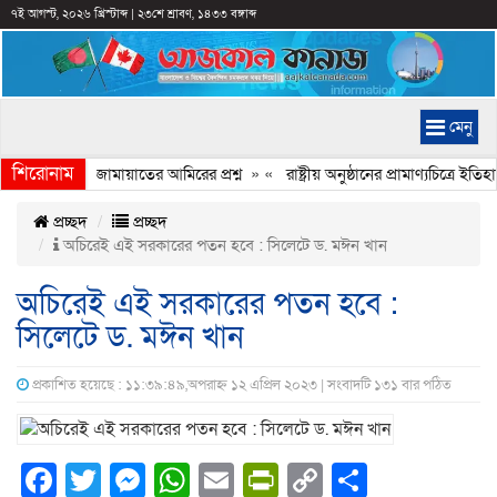
৭ই আগস্ট, ২০২৬ খ্রিস্টাব্দ
|
২৩শে শ্রাবণ, ১৪৩৩ বঙ্গাব্দ
মেনু
শিরোনাম
হচ্ছে কেন, জামায়াতের আমিরের প্রশ্ন
» «
রাষ্ট্রীয় অনুষ্ঠানের প্রামাণ্যচিত্রে 
প্রচ্ছদ
প্রচ্ছদ
অচিরেই এই সরকারের পতন হবে : সিলেটে ড. মঈন খান
অচিরেই এই সরকারের পতন হবে :
সিলেটে ড. মঈন খান
প্রকাশিত হয়েছে : ১১:৩৯:৪৯,অপরাহ্ন ১২ এপ্রিল ২০২৩ | সংবাদটি ১৩১ বার পঠিত
Facebook
Twitter
Messenger
WhatsApp
Email
PrintFriendly
Copy
Share