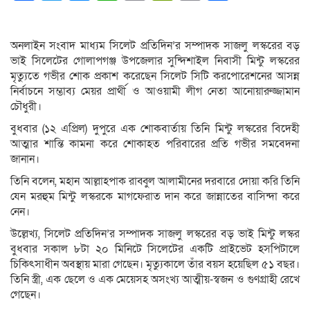
Link
অনলাইন সংবাদ মাধ্যম সিলেট প্রতিদিন’র সম্পাদক সাজলু লস্করের বড়
ভাই সিলেটের গোলাপগঞ্জ উপজেলার সুন্দিশাইল নিবাসী মিন্টু লস্করের
মৃত্যুতে গভীর শোক প্রকাশ করেছেন সিলেট সিটি করপোরেশনের আসন্ন
নির্বাচনে সম্ভাব্য মেয়র প্রার্থী ও আওয়ামী লীগ নেতা আনোয়ারুজ্জামান
চৌধুরী।
বুধবার (১২ এপ্রিল) দুপুরে এক শোকবার্তায় তিনি মিন্টু লস্করের বিদেহী
আত্মার শান্তি কামনা করে শোকাহত পরিবারের প্রতি গভীর সমবেদনা
জানান।
তিনি বলেন, মহান আল্লাহপাক রাব্বুল আলামীনের দরবারে দোয়া করি তিনি
যেন মরহুম মিন্টু লস্করকে মাগফেরাত দান করে জান্নাতের বাসিন্দা করে
নেন।
উল্লেখ্য, সিলেট প্রতিদিন’র সম্পাদক সাজলু লস্করের বড় ভাই মিন্টু লস্কর
বুধবার সকাল ৮টা ২০ মিনিটে সিলেটের একটি প্রাইভেট হসপিটালে
চিকিৎসাধীন অবস্থায় মারা গেছেন। মৃত্যুকালে তাঁর বয়স হয়েছিল ৫১ বছর।
তিনি স্ত্রী, এক ছেলে ও এক মেয়েসহ অসংখ্য আত্মীয়-স্বজন ও গুণগ্রাহী রেখে
গেছেন।