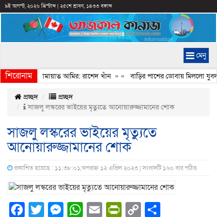
৯ই আগস্ট, ২০২৬ খ্রিস্টাব্দ
|
২৫শে শ্রাবণ, ১৪৩৩ বঙ্গাব্দ
মেনু
শিরোনাম
বেইমানি করেন জামায়াত আমির: রাশেদ খাঁন
» «
বাড়ির পাশের ডোবায় মিললো যুবদল 
প্রচ্ছদ
প্রচ্ছদ
সাজলু লস্করের ভাইয়ের মৃত্যুতে আনোয়ারুজ্জামানের শোক
সাজলু লস্করের ভাইয়ের মৃত্যুতে
আনোয়ারুজ্জামানের শোক
প্রকাশিত হয়েছে : ১১:৩৮:০১,অপরাহ্ন ১২ এপ্রিল ২০২৩ | সংবাদটি ১৬০ বার পঠিত
Facebook
Twitter
Messenger
WhatsApp
Email
PrintFriendly
Copy
Share