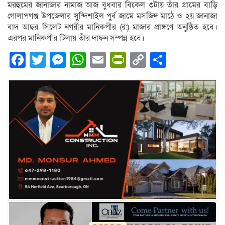
মরহুমের জানাজার নামাজ আজ বুধবার বিকেল ৩টায় তাঁর গ্রামের বাড়ি
গোলাপগঞ্জ উপজেলার সুন্দিশাইল পুর্ব জামে মসজিদ মাঠে ও ২য় জানাজা
বাদ আছর সিলেট নগরীর মানিকপীর (র:) মাজার প্রাঙ্গণে অনুষ্ঠিত হবে।
এরপর মানিকপীর টিলায় তাঁর দাফন সম্পন্ন হবে।
Facebook
Twitter
Messenger
WhatsApp
Email
PrintFriendly
Copy
Share
Link