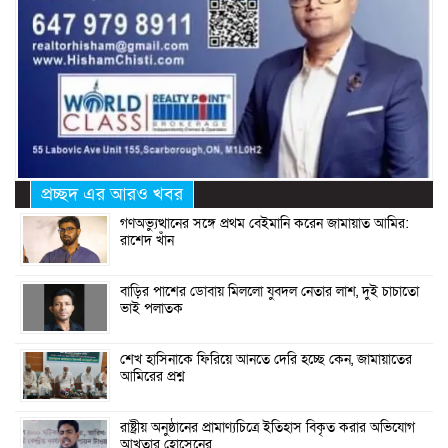
প্রচ্ছদ এর আরও খবর
গণঅভ্যুত্থানের সঙ্গে প্রথম বেইমানি করেন জামায়াত আমির:
রাশেদ খাঁন
বাড়ির পাশের ডোবায় মিললো যুবদল নেতার লাশ, দুই চাচাতো
ভাই পলাতক
শেখ হাসিনাকে ফিরিয়ে আনতে দেরি হচ্ছে কেন, জামায়াতের
আমিরের প্রশ্ন
রাষ্ট্রীয় অনুষ্ঠানের প্রামাণ্যচিত্রে ইতিহাস বিকৃত করার অভিযোগ
আখতার হোসেনের