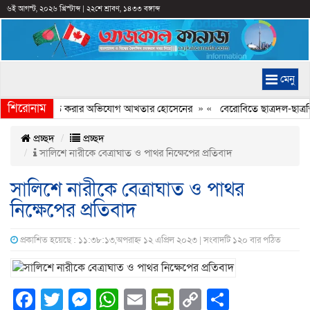
৬ই আগস্ট, ২০২৬ খ্রিস্টাব্দ
|
২২শে শ্রাবণ, ১৪৩৩ বঙ্গাব্দ
মেনু
শিরোনাম
্যচিত্রে ইতিহাস বিকৃত করার অভিযোগ আখতার হোসেনের
» «
বেরোবিতে ছাত্রদল-ছাত্রশি
প্রচ্ছদ
প্রচ্ছদ
সালিশে নারীকে বেত্রাঘাত ও পাথর নিক্ষেপের প্রতিবাদ
সালিশে নারীকে বেত্রাঘাত ও পাথর
নিক্ষেপের প্রতিবাদ
প্রকাশিত হয়েছে : ১১:৩৮:১৩,অপরাহ্ন ১২ এপ্রিল ২০২৩ | সংবাদটি ১২০ বার পঠিত
Facebook
Twitter
Messenger
WhatsApp
Email
PrintFriendly
Copy
Share