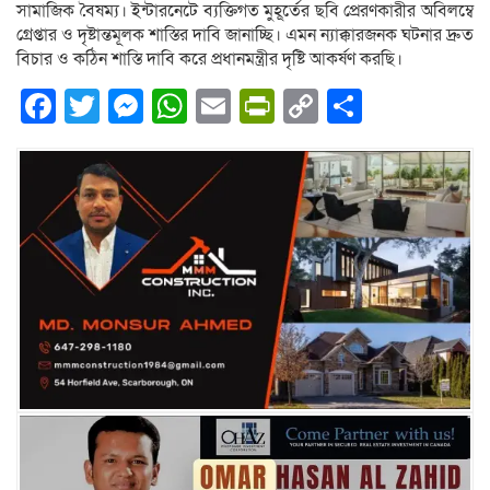
সামাজিক বৈষম্য। ইন্টারনেটে ব্যক্তিগত মুহূর্তের ছবি প্রেরণকারীর অবিলম্বে
গ্রেপ্তার ও দৃষ্টান্তমূলক শাস্তির দাবি জানাচ্ছি। এমন ন্যাক্কারজনক ঘটনার দ্রুত
বিচার ও কঠিন শাস্তি দাবি করে প্রধানমন্ত্রীর দৃষ্টি আকর্ষণ করছি।
Facebook
Twitter
Messenger
WhatsApp
Email
PrintFriendly
Copy
Share
Link