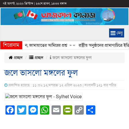
৭ই আগস্ট, ২০২৬ খ্রিস্টাব্দ
|
২৩শে শ্রাবণ, ১৪৩৩ বঙ্গাব্দ
মেনু
শিরোনাম
ি হচ্ছে কেন, জামায়াতের আমিরের প্রশ্ন
» «
রাষ্ট্রীয় অনুষ্ঠানের প্রামাণ্যচিত্র
প্রচ্ছদ
প্রচ্ছদ
জলে ভাসলো মঙ্গলের ফুল
জলে ভাসলো মঙ্গলের ফুল
প্রকাশিত হয়েছে : ১১:৩৬:১২,অপরাহ্ন ১২ এপ্রিল ২০২৩ | সংবাদটি ১২১ বার পঠিত
Facebook
Twitter
Messenger
WhatsApp
Email
PrintFriendly
Copy
Share
Link