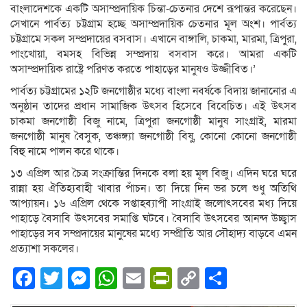
বাংলাদেশকে একটি অসাম্প্রদায়িক চিন্তা-চেতনার দেশে রূপান্তর করেছেন।
সেখানে পার্বত্য চট্টগ্রাম হচ্ছে অসাম্প্রদায়িক চেতনার মূল অংশ। পার্বত্য
চট্টগ্রামে সকল সম্প্রদায়ের বসবাস। এখানে বাঙ্গালি, চাকমা, মারমা, ত্রিপুরা,
পাংখোয়া, বমসহ বিভিন্ন সম্প্রদায় বসবাস করে। আমরা একটি
অসাম্প্রদায়িক রাষ্ট্রে পরিণত করতে পাহাড়ের মানুষও উজ্জীবিত।’
পার্বত্য চট্টগ্রামের ১২টি জনগোষ্ঠীর মধ্যে বাংলা নবর্ষকে বিদায় জানানোর এ
অনুষ্ঠান তাদের প্রধান সামাজিক উৎসব হিসেবে বিবেচিত। এই উৎসব
চাকমা জনগোষ্ঠী বিজু নামে, ত্রিপুরা জনগোষ্ঠী মানুষ সাংগ্রাই, মারমা
জনগোষ্ঠী মানুষ বৈসুক, তঞ্চঙ্গ্যা জনগোষ্ঠী বিষু, কোনো কোনো জনগোষ্ঠী
বিহু নামে পালন করে থাকে।
১৩ এপ্রিল আর চৈত্র সংক্রান্তির দিনকে বলা হয় মূল বিজু। এদিন ঘরে ঘরে
রান্না হয় ঐতিহ্যবাহী খাবার পাঁচন। তা দিয়ে দিন ভর চলে শুধু অতিথি
আপ্যায়ন। ১৬ এপ্রিল থেকে সপ্তাহব্যাপী সাংগ্রাই জলোৎসবের মধ্য দিয়ে
পাহাড়ে বৈসাবি উৎসবের সমাপ্তি ঘটবে। বৈসাবি উৎসবের আনন্দ উচ্ছ্বাস
পাহাড়ের সব সম্প্রদায়ের মানুষের মধ্যে সম্প্রীতি আর সৌহাদ্য বাড়বে এমন
প্রত্যাশা সকলের।
Facebook
Twitter
Messenger
WhatsApp
Email
PrintFriendly
Copy
Share
Link