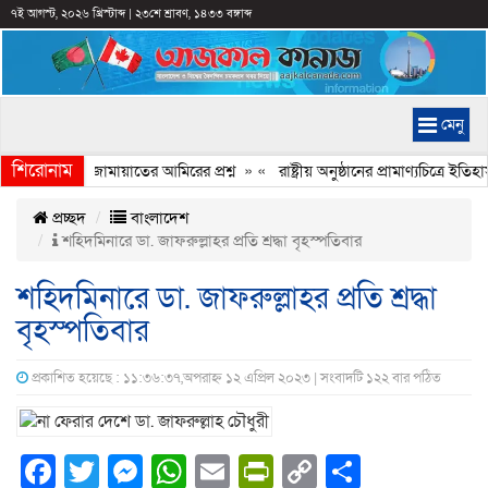
৭ই আগস্ট, ২০২৬ খ্রিস্টাব্দ
|
২৩শে শ্রাবণ, ১৪৩৩ বঙ্গাব্দ
মেনু
শিরোনাম
হচ্ছে কেন, জামায়াতের আমিরের প্রশ্ন
» «
রাষ্ট্রীয় অনুষ্ঠানের প্রামাণ্যচিত্রে
প্রচ্ছদ
বাংলাদেশ
শহিদমিনারে ডা. জাফরুল্লাহর প্রতি শ্রদ্ধা বৃহস্পতিবার
শহিদমিনারে ডা. জাফরুল্লাহর প্রতি শ্রদ্ধা
বৃহস্পতিবার
প্রকাশিত হয়েছে : ১১:৩৬:৩৭,অপরাহ্ন ১২ এপ্রিল ২০২৩ | সংবাদটি ১২২ বার পঠিত
Facebook
Twitter
Messenger
WhatsApp
Email
PrintFriendly
Copy
Share