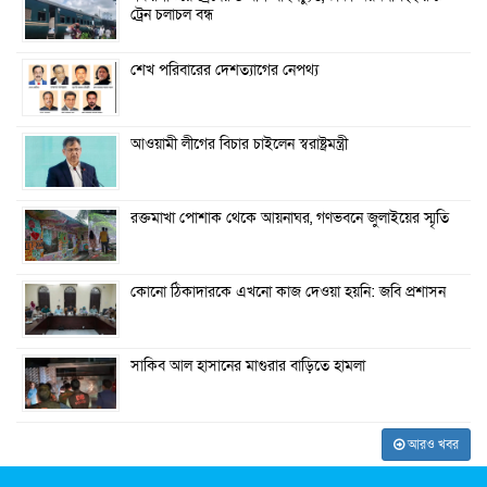
ট্রেন চলাচল বন্ধ
শেখ পরিবারের দেশত্যাগের নেপথ্য
আওয়ামী লীগের বিচার চাইলেন স্বরাষ্ট্রমন্ত্রী
রক্তমাখা পোশাক থেকে আয়নাঘর, গণভবনে জুলাইয়ের স্মৃতি
কোনো ঠিকাদারকে এখনো কাজ দেওয়া হয়নি: জবি প্রশাসন
সাকিব আল হাসানের মাগুরার বাড়িতে হামলা
আরও খবর