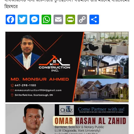
বার্ধক্যজনিত নানা জটিলতায় ভুগছিলেন। বর্তমানে তার মরদেহ বারডেমের
হিমঘরে
Facebook
Twitter
Messenger
WhatsApp
Email
PrintFriendly
Copy
Share
Link