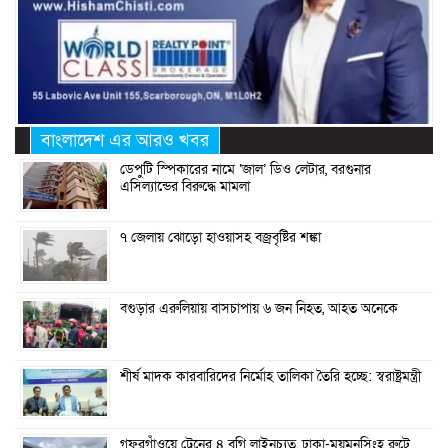
বাংলাদেশ এর আরও খবর
ডেপুটি স্পিকারের নামে ‘জাল’ ডিও লেটার, বরগুনার
এসিল্যান্ডের বিরুদ্ধে মামলা
৭ জেলায় ঝোড়ো হাওয়াসহ বজ্রবৃষ্টির শঙ্কা
বগুড়ার এরুলিয়ায় বাসচাপায় ৬ জন নিহত, আহত অনেকে
শীর্ষ মাদক কারবারিদের নির্মোহ তালিকা তৈরি হচ্ছে: স্বরাষ্ট্রমন্ত্রী
গফরগাঁওয়ে ট্রেনের ৪ বগি লাইনচ্যুত, ঢাকা-ময়মনসিংহ রুটে