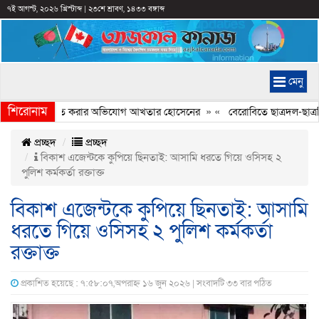
৭ই আগস্ট, ২০২৬ খ্রিস্টাব্দ
|
২৩শে শ্রাবণ, ১৪৩৩ বঙ্গাব্দ
মেনু
শিরোনাম
যচিত্রে ইতিহাস বিকৃত করার অভিযোগ আখতার হোসেনের
» «
বেরোবিতে ছাত্রদল-ছাত্রশি
প্রচ্ছদ
প্রচ্ছদ
বিকাশ এজেন্টকে কুপিয়ে ছিনতাই: আসামি ধরতে গিয়ে ওসিসহ ২
পুলিশ কর্মকর্তা রক্তাক্ত
বিকাশ এজেন্টকে কুপিয়ে ছিনতাই: আসামি
ধরতে গিয়ে ওসিসহ ২ পুলিশ কর্মকর্তা
রক্তাক্ত
প্রকাশিত হয়েছে : ৭:৫৮:০৭,অপরাহ্ন ১৬ জুন ২০২৬ | সংবাদটি ৩৩ বার পঠিত