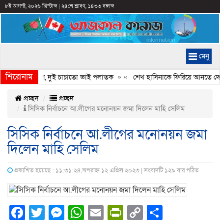
৮ই আগস্ট, ২০২৬ খ্রিস্টাব্দ
|
২৪শে শ্রাবণ, ১৪৩৩ বঙ্গাব্দ
মেনু
শিরোনাম
ল নেতার লাশ, দুই চাচাতো ভাই পলাতক
» «
শেখ হাসিনাকে ফিরিয়ে আনতে দেরি হচ
প্রচ্ছদ
প্রচ্ছদ
সিসিক নির্বাচনে আ.লীগের মনোনয়ন জমা দিলেন মাহি সেলিম
সিসিক নির্বাচনে আ.লীগের মনোনয়ন জমা
দিলেন মাহি সেলিম
প্রকাশিত হয়েছে : ১১:৩১:২৪,অপরাহ্ন ১২ এপ্রিল ২০২৩ | সংবাদটি ১২৯ বার পঠিত
Facebook
Twitter
Messenger
WhatsApp
Email
PrintFriendly
Copy
Share