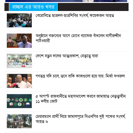
প্রচ্ছদ এর আরও খবর
বেরোবিতে ছাত্রদল-ছাত্রশিবির সংঘর্ষ, কয়েকজন আহত
অনুষ্ঠানে বক্তব্যের আগে চোখে ব্যান্ডেজ বাঁধলেন নাসীরুদ্দীন
পাটওয়ারী
দেশে নতুন দলের আত্মপ্রকাশ, নেতৃত্বে যারা
গণতন্ত্র যদি চলে, তবে বাকি কাজগুলো হয়ে যায়: মির্জা ফখরুল
৫ আগস্ট রাজধানীতে মহাসমাবেশ করবে জামায়াত নেতৃত্বাধীন
১১ দলীয় জোট
চেয়ারম্যান প্রার্থী নিয়ে জামালপুরে বিএনপির দুই পক্ষের সংঘর্ষ,
আহত ৬