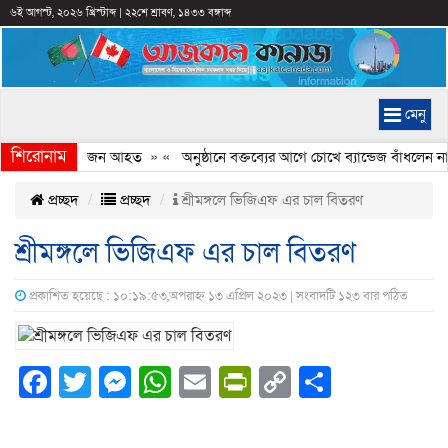
৬ই আগস্ট, ২০২৬ খ্রিস্টাব্দ
|
২২শে শ্রাবণ, ১৪৩৩ বঙ্গাব্দ
মেনু
শিরোনাম
ির সংঘর্ষ, কয়েকজন আহত
» «
অনুষ্ঠানে বক্তব্যের আগে চোখে ব্যান্ডেজ বাঁধলেন নাসী
প্রচ্ছদ
প্রচ্ছদ
শ্রীমঙ্গলে ভিজিএফ এর চাল বিতরণ
শ্রীমঙ্গলে ভিজিএফ এর চাল বিতরণ
প্রকাশিত হয়েছে : ১০:১৯:৫৩,অপরাহ্ন ১৩ এপ্রিল ২০২৩ | সংবাদটি ১২৩ বার পঠিত
Facebook
Twitter
Messenger
WhatsApp
Email
PrintFriendly
Copy
Share
Link