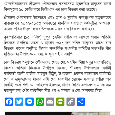
মৌলভীবাজারের শ্রীমঙ্গল পৌরসভায় বসবাসরত হতদরিদ্র মানুষের মাঝে
বিনামূল্যে ১০ কেজি করে ভিজিএফ এর চাল বিতরণ করা হয়েছে।
শ্রীমঙ্গল পৌরসভার উদ্যোগে এবং ত্রাণ ও দুর্যোগ ব্যবস্থাপনা মন্ত্রণালয়ের
বাস্তবায়নে ২০২২-২০২৩ অর্থবছরে মানবিক সহায়তা কর্মসূচির আওতায়
আসন্ন পবিত্র ঈদুল ফিতর উপলক্ষে এসব চাল বিতরণ করা হয়।
বৃহস্পতিবার (১৩ এপ্রিল) দুপুর ১২টায় পৌরসভা প্রাঙ্গণে প্রধান অতিথি
হিসেবে উপস্থিত থেকে ৪ হাজার ৬২১ জন দরিদ্র মানুষের মাঝে চাল
বিতরণ করেন অনুমিত হিসাব সম্পর্কিত সংসদীয় কমিটির সভাপতি বীর
মুক্তিযোদ্ধা উপাধ্যক্ষ ড. মো. আব্দুস শহীদ এমপি।
চাল বিতরণ অনুষ্ঠানে পৌরসভার মেয়র মো. মহসিন মিয়া মধুর সভাপতিত্বে
বিশেষ অতিথি হিসেবে উপস্থিত ছিলেন, শ্রীমঙ্গল উপজেলার নির্বাহী
কর্মকর্তা আলী রাজীব মাহমুদ মিঠুন, উপজেলা প্রকল্প বাস্তবায়ন কর্মকর্তা
মো. আছাদুজ্জামান, থানার ওসি মো. জাহাঙ্গীর হোসেন সরদার, পৌরসভার
নির্বাহী প্রকৌশলী মো. জহিরুল ইসলাম, থানার (ওসি) অপারেশন এ কে এম
ফজলুল হক, পৌর কাউন্সিল মীর এম এ সালাম ও মো. আলকাছ মিয়া।
Facebook
Twitter
Messenger
WhatsApp
Email
PrintFriendly
Copy
Share
Link