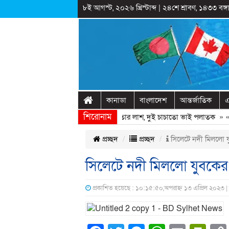
৮ই আগস্ট, ২০২৬ খ্রিস্টাব্দ
|
২৪শে শ্রাবণ, ১৪৩৩ বঙ্গা
কানাডা
বাংলাদেশ
আন্তর্জাতিক
এ
শিরোনাম
বাড়ির পাশের ডোবায় মিললো যুবদল নেতার লাশ, দুই চাচাতো ভাই পলাতক
» «
শে
প্রচ্ছদ
প্রচ্ছদ
সিলেটে নদী মিললো যু
সিলেটে নদী মিললো যুবকের 
প্রকাশিত হয়েছে : ১০:১৫:৫০,অপরাহ্ন ১৩ এপ্রিল ২০২৩ |