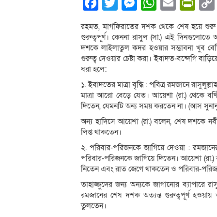
Facebook
Twitter
Messenger
WhatsA
Email
Pri
রহমত, মাগফিরাতের দশক থেকে শেষ হয়ে শুরু
গুরুত্বপূর্ণ। কেননা রাসুল (সা.) এই দিনগুলোতে
দশকে লাইলাতুল কদর হওয়ার সম্ভাবনা খুব ব
গুরুত্ব দেওয়ার চেষ্টা করা। ইবাদত-বন্দেগি বাড়
ধরা হলে:
১. ইবাদতের মাত্রা বৃদ্ধি : পবিত্র রমজানে রাসুলু
মাত্রা আরো বেড়ে যেত। আয়েশা (রা.) থেকে বর্ণি
দিতেন, যেমনটি অন্য সময় করতেন না। (আস সুনানু
অন্য হাদিসে আয়েশা (রা.) বলেন, শেষ দশকে নব
লিপ্ত থাকতেন।
২. পরিবার-পরিজনকে জাগিয়ে দেওয়া : রমজানের 
পরিবার-পরিজনকে জাগিয়ে দিতেন। আয়েশা (রা.) 
নিতেন এবং রাত জেগে থাকতেন ও পরিবার-পরিজনক
তাহাজ্জুদের জন্য অন্যকে জাগানোর ব্যাপারে র
রমজানের শেষ দশক অত্যন্ত গুরুত্বপূর্ণ হওয়
তুলতেন।