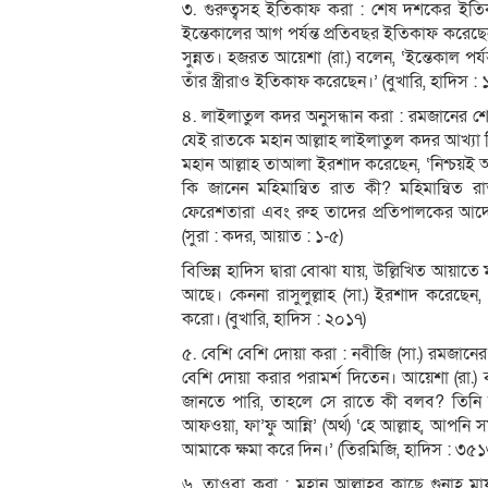
৩. গুরুত্বসহ ইতিকাফ করা : শেষ দশকের ইতিকা
ইন্তেকালের আগ পর্যন্ত প্রতিবছর ইতিকাফ করে
সুন্নত। হজরত আয়েশা (রা.) বলেন, ‘ইন্তেকাল পর
তাঁর স্ত্রীরাও ইতিকাফ করেছেন।’ (বুখারি, হাদিস
৪. লাইলাতুল কদর অনুসন্ধান করা : রমজানের শেষ
যেই রাতকে মহান আল্লাহ লাইলাতুল কদর আখ্যা
মহান আল্লাহ তাআলা ইরশাদ করেছেন, ‘নিশ্চয়ই 
কি জানেন মহিমান্বিত রাত কী? মহিমান্বিত রা
ফেরেশতারা এবং রুহ তাদের প্রতিপালকের আদেশক্
(সুরা : কদর, আয়াত : ১-৫)
বিভিন্ন হাদিস দ্বারা বোঝা যায়, উল্লিখিত আয়া
আছে। কেননা রাসুলুল্লাহ (সা.) ইরশাদ করেছ
করো। (বুখারি, হাদিস : ২০১৭)
৫. বেশি বেশি দোয়া করা : নবীজি (সা.) রমজা
বেশি দোয়া করার পরামর্শ দিতেন। আয়েশা (রা.)
জানতে পারি, তাহলে সে রাতে কী বলব? তিনি বলেন
আফওয়া, ফা’ফু আন্নি’ (অর্থ) ‘হে আল্লাহ, আপন
আমাকে ক্ষমা করে দিন।’ (তিরমিজি, হাদিস : ৩৫১
৬. তাওবা করা : মহান আল্লাহর কাছে গুনাহ মা