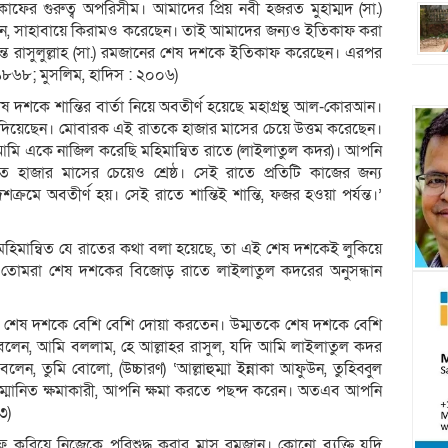
ফের গুরুত্ব অপরিসীম। আমাদের প্রিয় নবী হজরত মুহাম্মদ (সা.)
ছেন, সাহাবায়ে কিরামও করেছেন। তাই আমাদের জন্যও ইতিকাফ করা
্যন্ত রাসুলুল্লাহ (সা.) রমজানের শেষ দশকে ইতিকাফ করেছেন। এরপর
 : ১৮৬৮; মুসলিম, হাদিস : ২০০৬)
 দশকে শান্তির বার্তা নিয়ে অবতীর্ণ হয়েছে মহাগ্রন্থ আল-কোরআন।
 দিয়েছেন। মোবারক এই রাতকে হাজার মাসের চেয়ে উত্তম করেছেন।
আমি একে নাজিল করেছি মহিমান্বিত রাতে (লাইলাতুল কদর)। আপনি
ত হাজার মাসের চেয়েও শ্রেষ্ঠ। সেই রাতে প্রতিটি কাজের জন্য
রমে অবতীর্ণ হয়। সেই রাতে শান্তিই শান্তি, ফজর হওয়া পর্যন্ত।’
তে মহিমান্বিত যে রাতের কথা বলা হয়েছে, তা এই শেষ দশকেই লুকিয়ে
েন, তোমরা শেষ দশকের বিজোড় রাতে লাইলাতুল কদরের অনুসন্ধান
নের শেষ দশকে বেশি বেশি দোয়া করতেন। উম্মতকে শেষ দশকে বেশি
 বলেন, আমি বললাম, হে আল্লাহর রাসুল, যদি আমি লাইলাতুল কদর
, তুমি বোলো, (উচ্চারণ) ‘আল্লাহুম্মা ইন্নাকা আফুউন, তুহিব্বুল
ি সম্মানিত ক্ষমাকারী, আপনি ক্ষমা করতে পছন্দ করেন। অতএব আপনি
৩)
ফ করিয়ে নিজেকে পরিশুদ্ধ করার মাস রমজান। কোনো ব্যক্তি যদি