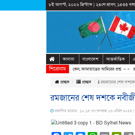
৮ই আগস্ট, ২০২৬ খ্রিস্টাব্দ
|
২৪শে শ্রাবণ, ১৪৩৩ বঙ্গা
কানাডা
বাংলাদেশ
আন্তর্জাতিক
এ
শিরোনাম
েখ হাসিনাকে ফিরিয়ে আনতে দেরি হচ্ছে কেন, জামায়াতের আমিরের প্রশ্ন
» «
রাষ্ট্
প্রচ্ছদ
প্রচ্ছদ
রমজানের শেষ দশকে 
রমজানের শেষ দশকে নবীজী
প্রকাশিত হয়েছে : ১০:১৫:৩৭,অপরাহ্ন ১৩ এপ্রিল ২০২৩ |