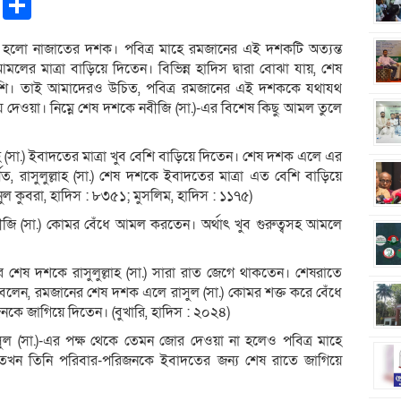
pp
ntFriendly
Copy
Share
Link
 হলো নাজাতের দশক। পবিত্র মাহে রমজানের এই দশকটি অত্যন্ত
 আমলের মাত্রা বাড়িয়ে দিতেন। বিভিন্ন হাদিস দ্বারা বোঝা যায়, শেষ
েশি। তাই আমাদেরও উচিত, পবিত্র রমজানের এই দশককে যথাযথ
িয়ে দেওয়া। নিম্নে শেষ দশকে নবীজি (সা.)-এর বিশেষ কিছু আমল তুলে
ল্লাহ (সা.) ইবাদতের মাত্রা খুব বেশি বাড়িয়ে দিতেন। শেষ দশক এলে এর
ত, রাসুলুল্লাহ (সা.) শেষ দশকে ইবাদতের মাত্রা এত বেশি বাড়িয়ে
ল কুবরা, হাদিস : ৮৩৫১; মুসলিম, হাদিস : ১১৭৫)
ীজি (সা.) কোমর বেঁধে আমল করতেন। অর্থাৎ খুব গুরুত্বসহ আমলে
শেষ দশকে রাসুলুল্লাহ (সা.) সারা রাত জেগে থাকতেন। শেষরাতে
বলেন, রমজানের শেষ দশক এলে রাসুল (সা.) কোমর শক্ত করে বেঁধে
ে জাগিয়ে দিতেন। (বুখারি, হাদিস : ২০২৪)
াসুল (সা.)-এর পক্ষ থেকে তেমন জোর দেওয়া না হলেও পবিত্র মাহে
ায় তখন তিনি পরিবার-পরিজনকে ইবাদতের জন্য শেষ রাতে জাগিয়ে