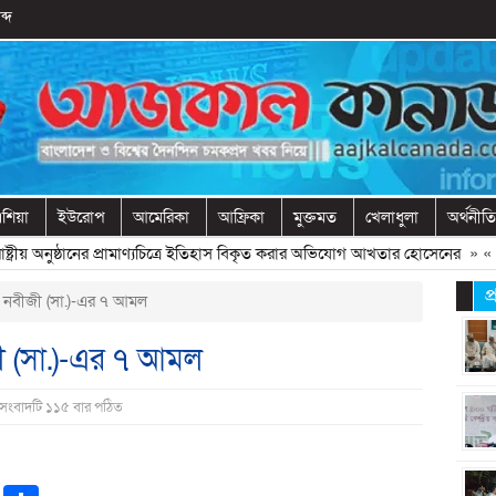
ব্দ
শিয়া
ইউরোপ
আমেরিকা
আফ্রিকা
মুক্তমত
খেলাধুলা
অর্থনীতি
রীয় অনুষ্ঠানের প্রামাণ্যচিত্রে ইতিহাস বিকৃত করার অভিযোগ আখতার হোসেনের
» «
বের
প
নবীজী (সা.)-এর ৭ আমল
 (সা.)-এর ৭ আমল
 সংবাদটি ১১৫ বার পঠিত