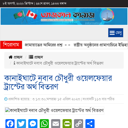
৮ই আগস্ট, ২০২৬ খ্রিস্টাব্দ
|
২৪শে শ্রাবণ, ১৪৩৩ বঙ্গাব্দ
মেনু
শিরোনাম
হচ্ছে কেন, জামায়াতের আমিরের প্রশ্ন
» «
রাষ্ট্রীয় অনুষ্ঠানের প্রামাণ্যচিত্রে
প্রচ্ছদ
প্রচ্ছদ
কানাইঘাটে নবাব চৌধুরী ওয়েলফেয়ার ট্রাস্টের অর্থ বিতরণ
কানাইঘাটে নবাব চৌধুরী ওয়েলফেয়ার
ট্রাস্টের অর্থ বিতরণ
প্রকাশিত হয়েছে : ৩:১৩:৩০,অপরাহ্ন ১৫ এপ্রিল ২০২৩ | সংবাদটি ১১৩ বার পঠিত
Facebook
Twitter
Messenger
WhatsApp
Email
PrintFriendly
Copy
Share