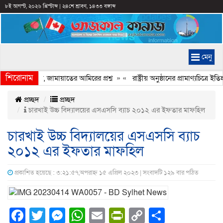
৮ই আগস্ট, ২০২৬ খ্রিস্টাব্দ
|
২৪শে শ্রাবণ, ১৪৩৩ বঙ্গাব্দ
মেনু
শিরোনাম
ি হচ্ছে কেন, জামায়াতের আমিরের প্রশ্ন
» «
রাষ্ট্রীয় অনুষ্ঠানের প্রামাণ্যচিত্র
প্রচ্ছদ
প্রচ্ছদ
চারখাই উচ্চ বিদ্যালয়ের এসএসসি ব্যাচ ২০১২ এর ইফতার মাফহিল
চারখাই উচ্চ বিদ্যালয়ের এসএসসি ব্যাচ
২০১২ এর ইফতার মাফহিল
প্রকাশিত হয়েছে : ৩:২১:৫৭,অপরাহ্ন ১৫ এপ্রিল ২০২৩ | সংবাদটি ১২৯ বার পঠিত
Facebook
Twitter
Messenger
WhatsApp
Email
PrintFriendly
Copy
Share