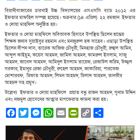
Link
বিয়ানীবাজারের চারখাই উচ্চ বিদ্যালয়ের এসএসসি ব্যাচ ২০১২ এর
ইফতার মাফহিল সম্পন্ন হয়েছে। শুক্রবার (১৪ এপ্রিল) ২২ রমজান ইফতার
ও দোয়া মাহফিল অনুষ্ঠিত হয়।
ইফতার ও দোয়া মাহফিলে অবিভাবক হিসাবে উপস্থিত ছিলেন শ্রদ্ধেয়
শিক্ষক জনাব সুয়াইবুর রহমান এবং মনজুরুল হক সাহেব। এছাড়া উপস্থিত
ছিলেন দীপন দাস, তারেক আজিজ চৌধুরী, মিনহাজ চৌধুরী, রুহুল আমিন,
আব্দুল কাইয়ুম, কয়েস আহমদ, জামিল আহমদ, কামরুল ইসলাম, সাজু
আহমদ, জাবেদ আহমদ, আমিনুল ইসলাম তায়েফ, রেজাউল করিম, উজ্জ্বল
সরকার, ইমানুর রেজা চৌধুরী, রুহেল আহমদ, জাকারিয়া, পারভেজ
মোশাররফ, রিফাত আহমদ, লিমন আহমদ, মিলাদ আহমদ, তানভীর
আহমদ সহ প্রমুখ।
উল্লেখ্য ইফতার ও দোয়া মাহফিলে প্রয়াত বন্ধু রাজন আহমদ, সুনাম উদ্দিন
এবং নজমুল হোসেনের আত্মার মাগফেরাত কামনা করা হয়।
Facebook
Twitter
Messenger
WhatsApp
Email
PrintFriendly
Copy
Share
Link